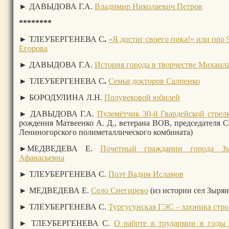
►
ДАВЫДОВА Г.А.
Владимир Николаевич Петров
********
►
ТЛЕУБЕРГЕНЕВА С
.
«Я достиг своего пика!» или про
Егорова
►
ДАВЫДОВА Г.А.
История города в творчестве Михаил
►
ТЛЕУБЕРГЕНЕВА С
.
Семья докторов Салиенко
► БОРОДУЛИНА Л.Н.
Полувековой юбилей
► ДАВЫДОВА Г.А.
Пулемётчик 30-й Гвардейской стре
рождения Матвеенко А. Д., ветерана ВОВ, председателя С
Лениногорского полиметаллического комбината)
►
МЕДВЕДЕВА Е.
Почетный гражданин города З
Афанасьевна
► ТЛЕУБЕРГЕНЕВА С.
Поэт Вадим Исламов
►
МЕДВЕДЕВА Е.
Село Снегирево
(из истории сел Зырян
► ТЛЕУБЕРГЕНЕВА С.
Тургусунская ГЭС – хроника стро
► ТЛЕУБЕРГЕНЕВА С.
О работе в трудармии в годы