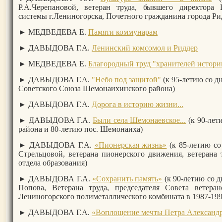
Р.А.Черепановой, ветеран труда, бывшего директора 
системы г.Лениногорска, Почетного гражданина города Ри
► МЕДВЕДЕВА Е.
Памяти коммунарам
►
ДАВЫДОВА Г.А.
Ленинский комсомол и Риддер
► МЕДВЕДЕВА Е.
Благородный труд "хранителей истори
► ДАВЫДОВА Г.А.
"Небо под защитой"
(к 95-летию со д
Советского Союза Шемонаихинского района)
►
ДАВЫДОВА Г.А.
Дорога в историю жизни...
►
ДАВЫДОВА Г.А.
Были села Шемонаевское...
(к 90-лет
района и 80-летию пос. Шемонаиха)
►
ДАВЫДОВА Г.А.
«Пионерская жизнь»
(к 85-летию со
Стрельцовой, ветерана пионерского движения, ветерана 
отдела образования)
►
ДАВЫДОВА Г.А.
«Сохранить память»
(к 90-летию со 
Попова, Ветерана труда, председателя Совета ветера
Лениногорского полиметаллического комбината в 1987-199
► ДАВЫДОВА Г.А.
«Воплощение мечты Петра Александ