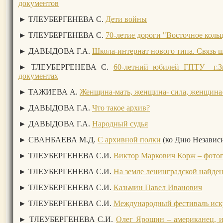
документов
► ТЛЕУБЕРГЕНЕВА С.
Дети войны
► ТЛЕУБЕРГЕНЕВА С.
70-летие дороги "Восточное коль
► ДАВЫДОВА Г.А.
Школа-интернат нового типа. Связь 
► ТЛЕУБЕРГЕНЕВА С.
60-летний юбилей ГПТУ г.Зы
документах
► ТАЖИЕВА А.
Женщина-мать, женщина- сила, женщина
► ДАВЫДОВА Г.А.
Что такое архив?
► ДАВЫДОВА Г.А.
Народный судья
►
СВАНБАЕВА М.Д.
С архивной полки
(ко Дню Независ
► ТЛЕУБЕРГЕНЕВА С.И.
Виктор Маркович Корж – фотог
► ТЛЕУБЕРГЕНЕВА С.И.
На земле ленинградской найде
► ТЛЕУБЕРГЕНЕВА С.И.
Казьмин Павел Иванович
►
ТЛЕУБЕРГЕНЕВА С.И.
Международный фестиваль иску
► ТЛЕУБЕРГЕНЕВА С.И.
Олег Ярошин – американец, и