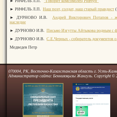
► РИФЕЛЬ Л.П.
"Говорит комсомолец Ривчун"
► РИФЕЛЬ Л.П.
Наш поэт, солдат, наш старый правдист
(
► ДУРНОВО И.В.
Андрей Викторович Потапов - ж
наследие
► ДУРНОВО И.В.
Письмо Изгутты Айтыкова родным с фр
► ДУРНОВО И.В.
С.Е.Черных - собиратель документов о
Медведев Петр
070004, РК, Восточно-Казахстанская область г. Усть-Камено
Администратор сайта: Бекниязқызы Жангуль. Copyright © 