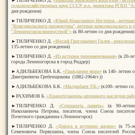
►ТИЛИЧЕНКО Д.
«Николай Яковлевич Киргизов - ветера
сельскохозяйственных наук СССР, и.о. директора РГКП "
дня рождения)
►ТИЛИЧЕНКО Д.
«Юрий Николаевич Нестерок - ветеран 
"Комсомольского прожектора", ветеран комсомольского и 
"Лениногорсксвинецстрой"»
(к 80-летию со дня рождени
►ТИЛИЧЕНКО Д.
«Иосиф Григорьевич Гилев - революци
135-летию со дня рождения)
►ТИЛИЧЕНКО Д.
«Из истории переименования»
(к 20-л
города Лениногорска в город Риддер)
►АДИЛЬБЕКОВА Б.К.
«Гражданин мира»
(к 140- летию 
Дмитриевича Гребенщикова (1882-1964гг.))
►АДИЛЬБЕКОВА Б.К.
«Малдыбаев У.Б.»
(к100- летию со 
►РАХИМОВ Б.
«Хранительницы архивного наследия рай
►ТИЛИЧЕНКО Д.
«
Сохранить память»
(к 90-летию
Николаевича Петрова, писателя, члена Союза писател
Почетного гражданина г.Лениногорск)
►ТИЛИЧЕНКО Д.
«
Дорога в историю жизни»
(к 75-л
Семеновича Первушина, члена Союза писателей России