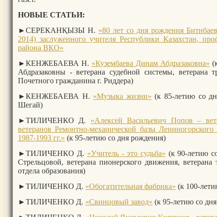
НОВЫЕ СТАТЬИ:
►СЕРЕКАНҚЫЗЫ Н.
«80 лет со дня рождения Битибае
2014) заслуженного учителя Республики Казахстан, про
района ВКО»
►КЕНЖЕБАЕВА Н.
«Кузембаева Динам Абдразаковна»
(
Абдразаковны - ветерана судебной системы, ветерана т
Почетного гражданина г. Риддера)
►КЕНЖЕБАЕВА Н.
«Музыка жизни»
(к 85-летию со д
Шегай)
►ТИЛИЧЕНКО Д.
«Алексей Васильевич Попов – вете
ветеранов Ремонтно-механической базы Лениногорского 
1987-1993 гг.»
(к 95-летию со дня рождения)
►ТИЛИЧЕНКО Д.
«Учитель - это судьба»
(к 90-летию с
Стрельцовой, ветерана пионерского движения, ветерана 
отдела образования)
►
ТИЛИЧЕНКО Д.
«Обогатительная фабрика»
(к 100-лети
►
ТИЛИЧЕНКО Д.
«Свинцовый завод»
(к 95-летию со дня