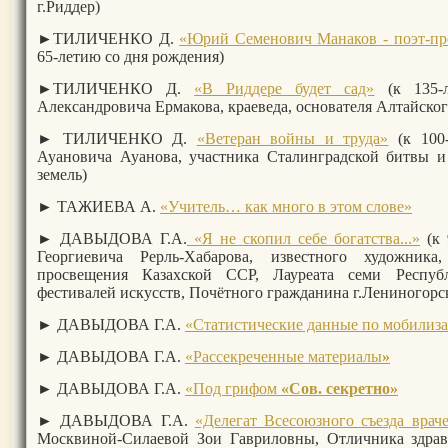
г.Риддер)
►ТИЛИЧЕНКО Д.
«
Юрий Семенович Манаков - поэт-про
65-летию со дня рождения)
►ТИЛИЧЕНКО Д.
«
В Риддере будет сад»
(к 135-л
Александровича Ермакова, краеведа, основателя Алтайског
► ТИЛИЧЕНКО Д.
«
Ветеран войны и труда»
(к 100-
Ауановича Ауанова, участника Сталинградской битвы 
земель)
► ТАЖИЕВА А.
«
Учитель… как много в этом слове»
► ДАВЫДОВА Г.А.
«Я не ск
опил себе богатства...»
(к 
Георгиевича Рерль-Хабарова, известного художника
просвещения Казахской ССР, Лауреата семи Респу
фестивалей искусств, Почётного гражданина г.Лениногорс
► ДАВЫДОВА Г.А.
«Статистические данные по мобилиз
► ДАВЫДОВА Г.А.
«Рассекреченные материалы
»
► ДАВЫДОВА Г.А.
«Под грифом
«Сов. секретно»
► ДАВЫДОВА Г.А.
«Делегат Всесоюзного съезда врач
Москвиной-Силаевой Зои Гавриловны, Отличника здра