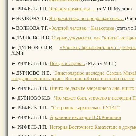
► РИФЕЛЬ Л.П.
Оставим память мы …
(о М.Ш.Мусине)
►ВОЛКОВА Т.Г.
Я прожил век, но продолжаю век…
(Чист
►ВОЛКОВА Т.Г.
«Золотой человек» Казахстана
(статья о 
►ДУРНОВО И.В.
Старые документы, как "книги" истори
► ДУРНОВО И.В.
«Учитель бракосочетался с дочер
А.М.)
► РИФЕЛЬ Л.П.
Всегда в строю...
(Мусин М.Ш.)
►ДУРНОВО И.В.
Эпистолярное наследие Семена Миха
государственного архива Восточно-Казахстанской области
► РИФЕЛЬ Л.П.
Ничто не дальше вчерашнего дня, ничто
► ДУРНОВО И.В.
Что может быть утрачено в наследии 
► РИФЕЛЬ Л.П.
"Островок в архипелаге ГУЛАГ"
► РИФЕЛЬ Л.П.
Архивное наследие Н.Я.Коншина
► РИФЕЛЬ Л.П.
История Восточного Казахстана в докум