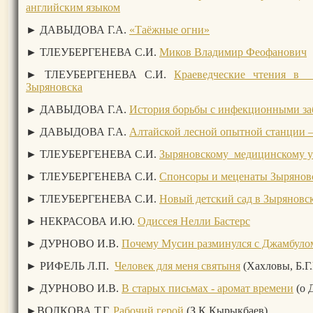
английским языком
► ДАВЫДОВА Г.А.
«Таёжные огни»
► ТЛЕУБЕРГЕНЕВА С.И.
Миков Владимир Феофанович
► ТЛЕУБЕРГЕНЕВА С.И.
Краеведческие чтения в 
Зыряновска
► ДАВЫДОВА Г.А.
История борьбы с инфекционными з
►
ДАВЫДОВА Г.А.
Алтайской лесной опытной станции –
► ТЛЕУБЕРГЕНЕВА С.И.
Зыряновскому медицинскому у
► ТЛЕУБЕРГЕНЕВА С.И.
Спонсоры и меценаты Зырянов
► ТЛЕУБЕРГЕНЕВА С.И.
Новый детский сад в Зыряновс
► НЕКРАСОВА И.Ю.
Одиссея Нелли Бастерс
► ДУРНОВО И.В.
Почему Мусин разминулся с Джамбуло
► РИФЕЛЬ Л.П.
Человек для меня святыня
(Хахловы,
► ДУРНОВО И.В.
В старых письмах - аромат времени
(о 
►ВОЛКОВА Т.Г.
Рабочий герой
(З.К.Кырыкбаев)