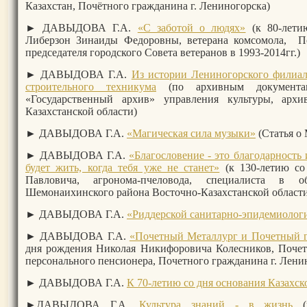
Казахстан, Почётного гражданина г. Лениногорска)
► ДАВЫДОВА Г.А.
«С заботой о людях»
(к 80-лет
Либерзон Зинаиды Федоровны, ветерана комсомола, По
председателя городского Совета ветеранов в 1993-2014гг.)
► ДАВЫДОВА Г.А.
Из истории Лениногорского филиал
строительного техникума
(по архивным документа
«Государственный архив» управления культуры, арх
Казахстанской области)
►
ДАВЫДОВА Г.А.
«Магическая сила музыки»
(Статья о
►
ДАВЫДОВА Г.А.
«Благословение - это благодарность 
будет жить, когда тебя уже не станет»
(к 130-летию со
Павловича, агронома-пчеловода, специалиста в о
Шемонаихинского района Восточно-Казахстанской облас
►
ДАВЫДОВА Г.А.
«Риддерской санитарно-эпидемиологи
► ДАВЫДОВА Г.А.
«Почетный Металлург и Почетный г
дня рождения Николая Никифоровича Колесников, Почетн
персонального пенсионера, Почетного гражданина г. Лени
►
ДАВЫДОВА Г.А.
К 70-летию со дня основания Казахс
►
ДАВЫДОВА Г.А.
Культура знаний - в жизнь
(к