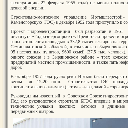
эксплуатацию 22 февраля 1955 года) не могли полност
дешевой энергии.
Строительно-монтажное управление Иртышгэсстрой»
Каменогорскую ГЭС) в декабре 1952 года приступило к 
Проект гидроэлектростанции был разработан в 1951 
института «Гидроэнергопроект». Предстояло провести ог
зоны затопления площадью в 332,8 тысяч гектаров на тер
Семипалатинской областей, в том числе и Зыряновского
95 населенных пунктов, 9600 семей (27,5 тыс. человек),
одного совхоза ( в Зыряновском районе – трех колхозов
предприятий местной промышленности, а также пять нефт
дорог.
В октябре 1957 года русло реки Иртыш было перекрыт
весом до 15-20 тонн. Строительство ГЭС проходи
континентального климата (летом – жара, зимой - сорокаг
Руководил им известный в Советском Союзе гидрострои
Под его руководством строители БГЭС впервые в мир
технологию укладки жестких бетонов в длинные б
передвижных шатров.