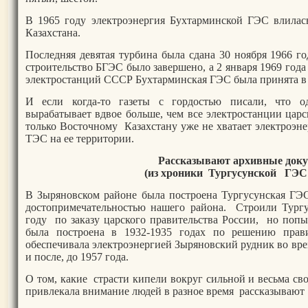
В 1965 году электроэнергия Бухтарминской ГЭС влилас
Казахстана.
Последняя девятая турбина была сдана 30 ноября 1966 г
строительство БГЭС было завершено, а 2 января 1969 год
электростанций СССР Бухтарминская ГЭС была принята в
И если когда-то газеты с гордостью писали, что о
вырабатывает вдвое больше, чем все электростанции царск
только Восточному Казахстану уже не хватает электроэн
ТЭС на ее территории.
Рассказывают архивные док
(из хроники
Тургусунской ГЭС 1
В Зыряновском районе была построена Тургусунская ГЭС
достопримечательностью нашего района. Строили Тур
году по заказу царского правительства России, но попы
была построена в 1932-1935 годах по решению прав
обеспечивала электроэнергией Зыряновский рудник во вр
и после, до 1957 года.
О том, какие страсти кипели вокруг сильной и весьма св
привлекала внимание людей в разное время рассказывают