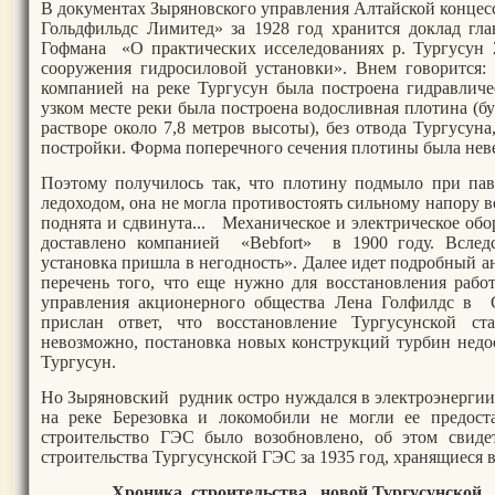
В документах Зыряновского управления Алтайской концес
Гольдфильдс Лимитед» за 1928 год хранится доклад гла
Гофмана «О практических исселедованиях р. Тургусун 
сооружения гидросиловой установки». Внем говорится: 
компанией на реке Тургусун была построена гидравличе
узком месте реки была построена водосливная плотина (б
растворе около 7,8 метров высоты), без отвода Тургусун
постройки. Форма поперечного сечения плотины была нев
Поэтому получилось так, что плотину подмыло при па
ледоходом, она не могла противостоять сильному напору 
поднята и сдвинута... Механическое и электрическое об
доставлено компанией «Bebfort» в 1900 году. Вслед
установка пришла в негодность». Далее идет подробный 
перечень того, что еще нужно для восстановления раб
управления акционерного общества Лена Голфилдс в 
прислан ответ, что восстановление Тургусунской 
невозможно, постановка новых конструкций турбин недос
Тургусун.
Но Зыряновский рудник остро нуждался в электроэнергии, 
на реке Березовка и локомобили не могли ее предоста
строительство ГЭС было возобновлено, об этом свиде
строительства Тургусунской ГЭС за 1935 год, хранящиеся в
Хроника строительства новой Тургусунско