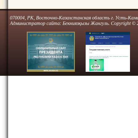
070004, РК, Восточно-Казахстанская область г. Усть-Камено
Администратор сайта: Бекниязқызы Жангуль. Copyright © 