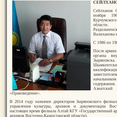
СЕЙЛХАНО
Сейлханов 
ноября 19
Курчумского
области.
Раздольненс
Валиханова в
С 1986 по 19
После армии 
органы вн
Зыряновск
Шымкентс
квалификация
заместителе
начальни
содержания.
Азиатский 
«Правоведение».
В 2014 году назначен директором Зыряновского филиа
управления культуры, архивов и документации Вост
настоящее время филиала Алтай КГУ «Государственный а
архивов Восточно-Казахстанской области).