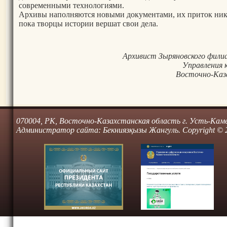
современными технологиями.
Архивы наполняются новыми документами, их приток нико
пока творцы истории вершат свои дела.
Архивист Зыряновского фили
Управления 
  Восточно-Каз
070004, РК, Восточно-Казахстанская область г. Усть-Камено
Администратор сайта: Бекниязқызы Жангуль. Copyright © 