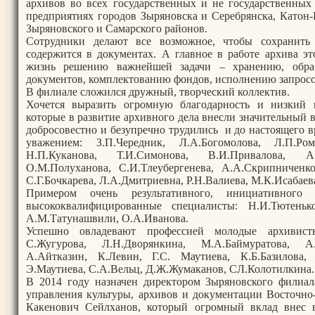
архивов во всех государственных и не государственных
предприятиях городов Зыряновска и Серебрянска, Катон-
Зыряновского и Самарского районов.
Сотрудники делают все возможное, чтобы сохранить
содержится в документах. А главное в работе архива э
жизнь решению важнейшей задачи – хранению, обраб
документов, комплектованию фондов, исполнению запросо
В филиале сложился дружный, творческий коллектив.
Хочется выразить огромную благодарность и низкий 
которые в развитие архивного дела внесли значительный 
добросовестно и безупречно трудились и до настоящего 
уважением: З.П.Чередник, Л.А.Богомолова, Л.П.Ром
Н.П.Куканова, Т.И.Симонова, В.И.Привалова, А.
О.М.Полуханова, С.И.Тлеубергенева, А.А.Скрипниченко
С.Г.Бочкарева, Л.А.Дмитриевна, Р.Н.Валиева, М.К.Исабаев
Примером очень результативного, инициативного
высококвалифицированные специалисты: Н.И.Тютенько
А.М.Татунашвили, О.А.Иванова.
Успешно овладевают профессией молодые архивисты
С.Жугурова, Л.Н.Дворянкина, М.А.Баймуратова, А.К
А.Айтказин, К.Левин, Г.С. Маутиева, К.Б.Базилова, 
Э.Маутиева, С.А.Вельц, Д.Ж.Жумаканов, СЛ.Колотилкина.
В 2014 году назначен директором Зыряновского филиа
управления культуры, архивов и документации Восточно
Какенович Сейлханов, который огромный вклад внес в