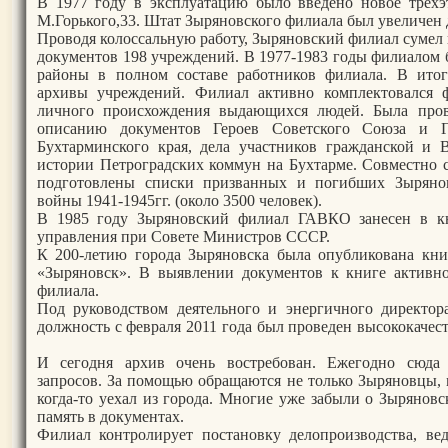
В 1977 году в эксплуатацию было введено новое трехэ
М.Горького,33. Штат Зыряновского филиала был увеличен д
Проводя колоссальную работу, Зыряновский филиал сумел 
документов 198 учреждений. В 1977-1983 годы филиалом 
районы в полном составе работников филиала. В ито
архивы учреждений. Филиал активно комплектовался 
личного происхождения выдающихся людей. Была прове
описанию документов Героев Советского Союза и Ге
Бухтарминского края, дела участников гражданской и 
истории Петроградских коммун на Бухтарме. Совместно 
подготовлены списки призванных и погибших Зыряно
войны 1941-1945гг. (около 3500 человек).
В 1985 году Зыряновский филиал ГАВКО занесен в кн
управления при Совете Министров СССР.
К 200-летию города Зыряновска была опубликована кни
«Зыряновск». В выявлении документов к книге активн
филиала.
Под руководством деятельного и энергичного директор
должность с февраля 2011 года был проведен высококачес
И сегодня архив очень востребован. Ежегодно сюда 
запросов. За помощью обращаются не только Зыряновцы, 
когда-то уехал из города. Многие уже забыли о Зыряновс
память в документах.
Филиал контролирует постановку делопроизводства, вед