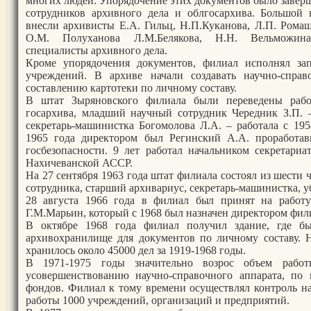
многих людей. Упорядочение этих документов было завер
сотрудников архивного дела и облгосархива. Большой
внесли архивисты Е.А. Гильц, Н.П.Куканова, Л.П. Рома
О.М. Полуханова Л.М.Белякова, Н.Н. Вельможина
специалисты архивного дела.
Кроме упорядочения документов, филиал исполнял за
учреждений. В архиве начали создавать научно-справ
составлению картотеки по личному составу.
В штат Зыряновского филиала были переведены рабо
госархива, младший научный сотрудник Чередник З.П. –
секретарь-машинистка Богомолова Л.А. – работала с 19
1965 года директором был Регинский А.А. проработ
госбезопасности. 9 лет работал начальником секретари
Нахичеванской АССР.
На 27 сентября 1963 года штат филиала состоял из шести 
сотрудника, старший архивариус, секретарь-машинистка, 
28 августа 1966 года в филиал был принят на работ
Г.М.Марьин, который с 1968 был назначен директором фил
В октябре 1968 года филиал получил здание, где б
архивохранилище для документов по личному составу. Н
хранилось около 45000 дел за 1919-1968 годы.
В 1971-1975 годы значительно возрос объем раб
усовершенствованию научно-справочного аппарата, по
фондов. Филиал к тому времени осуществлял контроль н
работы 1000 учреждений, организаций и предприятий.