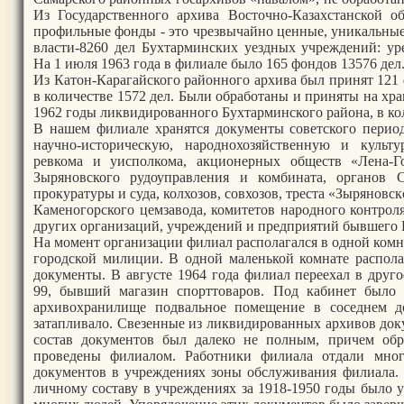
Из Государственного архива Восточно-Казахстанской 
профильные фонды - это чрезвычайно ценные, уникальные
власти-8260 дел Бухтарминских уездных учреждений: уре
На 1 июля 1963 года в филиале было 165 фондов 13576 дел
Из Катон-Карагайского районного архива был принят 121
в количестве 1572 дел. Были обработаны и приняты на х
1962 годы ликвидированного Бухтарминского района, в кол
В нашем филиале хранятся документы советского период
научно-историческую, народнохозяйственную и культу
ревкома и уисполкома, акционерных обществ «Лена-Го
Зыряновского рудоуправления и комбината, органов С
прокуратуры и суда, колхозов, совхозов, треста «Зыряновс
Каменогорского цемзавода, комитетов народного контрол
других организаций, учреждений и предприятий бывшего 
На момент организации филиал располагался в одной комна
городской милиции. В одной маленькой комнате распола
документы. В августе 1964 года филиал переехал в друг
99, бывший магазин спорттоваров. Под кабинет было 
архивохранилище подвальное помещение в соседнем до
затапливало. Свезенные из ликвидированных архивов док
состав документов был далеко не полным, причем обр
проведены филиалом. Работники филиала отдали мног
документов в учреждениях зоны обслуживания филиала.
личному составу в учреждениях за 1918-1950 годы было 