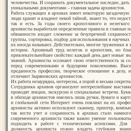
человечества. И сохранить документальное наследие, дать
уникальными документами – главная задача архивистов.
Работа служащих в архивах имеет некоторую загадочную 
люди хранят и владеют некой тайной, знают то, что недос
так и есть. За годы своего кропотливого и нелегкого
архивисты выработали определенные правила и главные н
обязанности входит слежение за безупречной сохраннос
группы, сортировка, подбор для использования в научных 
их иногда называют. Действительно, многие труженики в э
истории. Архивный труд нелегок и кропотлив, но бла
привлекательнейшее свойство: каждый день дает новые зн
знаний. Архивисты осознают свою ответственность за с
перед современниками и будущими поколениями. Высока
преданность профессии, творческое отношение к делу, 
отличают Зыряновских архивистов.
Их работа незаурядна, интересна, а порой и весьма секретна
Сотрудники архивов организуют интереснейшие выставки
проводят лекции, экскурсии и специальные встречи. Букв
в обиходе архивистов имелись лишь ручки, бумаги и кар
и глобальной сети Интернет очень повлиял на их профес
архивисты активно используют сканнер, принтер, компью
так вести учет и сохранность в архивах стало намног
современного архивиста также важно умение пользовать
подходить к работе с техническими аспектами. Для
должность архивиста нужно владеть глубоким знан