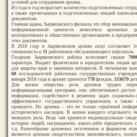
условий для сотрудников архива.
Из года в год возрастает количество подготовленных сотр
а также прочитанных и подготовленных лекций написанн
документам.
Главная задача Зыряновского филиала это сбор минимальн
информационной ценности комплекса архивных до
кооперативных и общественных организациях и предприят
этих документов.
В 2018 году в Зыряновском архиве штат составляет 3
специалиста и
11
работников обслуживающего персонала.
Госархив Зыряновского района исполняет свыше
700
характера. Выдает физическим и юридическим лицам ар
для защиты прав и законных интересов. В читальном зал
60
исследователей работники государственных учрежде
января 2018 года в архиве хранится
778
фондов,
333679
дел
Для жизни общества роль архивов трудно перео
информационными центрами, они обеспечивают доступ 
информации, содействуют в решении задач социально-э
эффективного государственного управления, а также 
прошлого.
Но архивы – это не только серьёзный инфор
исторического наследия. В жизни каждого отдельного ч
меньшую роль. Ведь там хранятся индивидуальные сведе
истории людей, награждении, каких-либо юридических с
т.д. Разнообразие архивных источников и форматов ог
являются ценным свидетельством экономического, полит