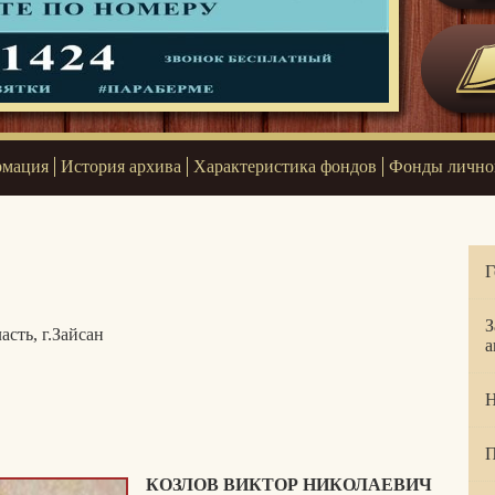
рмация
История архива
Характеристика фондов
Фонды лично
Г
З
асть, г.Зайсан
а
Н
П
КОЗЛОВ ВИКТОР НИКОЛАЕВИЧ