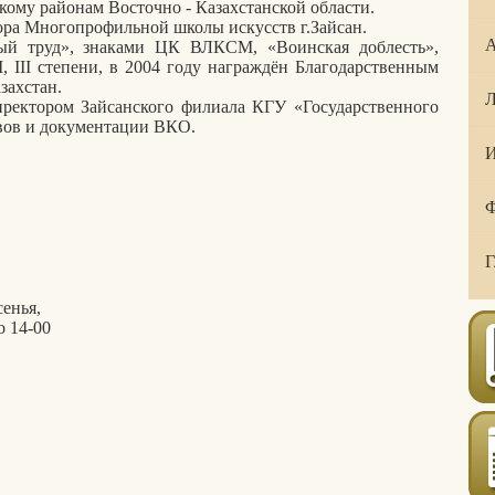
кому районам Восточно - Казахстанской области.
тора Многопрофильной школы искусств г.Зайсан.
А
ый труд», знаками ЦК ВЛКСМ, «Воинская доблесть»,
I, III степени, в 2004 году награждён Благодарственным
захстан.
Л
иректором Зайсанского филиала КГУ «Государственного
ивов и документации ВКО.
И
Ф
Г
сенья,
о 14-00