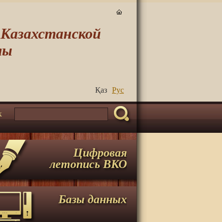
-Казахстанской
лы
Қаз
Руc
к
Цифровая
летопись ВКО
Базы данных