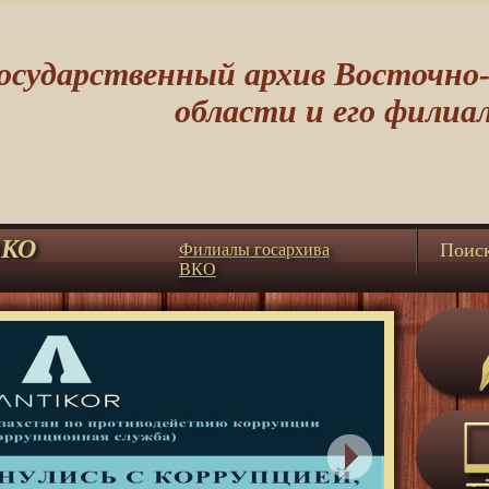
осударственный архив Восточно
области и его филиа
ВКО
Поис
Филиалы госархива
ВКО