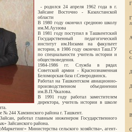
Г
- родился 24 апреля 1962 года в г.
Зайсане Восточно - Казахстанской
области
Г
В 1980 году окончил среднюю школу
л
им.М.Ауэзова
В 1981 году поступил в Ташкентский
А
Государственный педагогический
институт им.Низами на факультет
истории, в 1986 году окончил Таш.ГУ
С
по специальности учитель истории и
с
обществоведения.
1984-1986 гг. Служба в рядах
Советской армии - Краснознаменная
Д
Беломорская база г.Северодвинск.
Работал на Ташкентском авиационно-
производственном объединении
Д
им.В.П.Чкалова.
В 1991 году работал заместителем
П
директора, учитель истории в школе
та.
е № 244 Хамзинского района г. Ташкент.
В
Зайсан, работал главным инженером Государственного
к» Зайсанского района.
оМаркетинг» Министерства сельского хозяйства», агент-
С