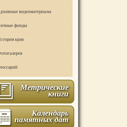
рхивные видеоматериалы
ичные фонды
стория края
отогалерея
лоссарий
Метрические
книги
Календарь
памятных дат