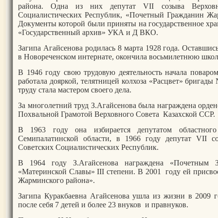
района. Одна из них депутат VII созыва Верхов
Социалистических Республик, «Почетный Гражданин Жар
Документы которой были приняты на государственное хр
«Государственный архив» УКА и Д ВКО.
Загипа Агайсенова родилась 8 марта 1928 года. Оставшис
в Новореченском интернате, окончила восьмилетнюю школу
В 1946 году свою трудовую деятельность начала поваром
работала дояркой, телятницей колхоза «Расцвет» бригады 
труду стала мастером своего дела.
За многолетний труд З.Агайсенова была награждена орден
Похвальной Грамотой Верховного Совета Казахской ССР.
В 1963 году она избирается депутатом областного
Семипалатинской области, в 1966 году депутат VII с
Советских Социалистических Республик.
В 1964 году З.Агайсенова награждена «Почетным 
«Материнской Славы» III степени. В 2001 году ей присв
Жарминского района».
Загипа Куракбаевна Агайсенова ушла из жизни в 2009 г
после себя 7 детей и более 23 внуков и правнуков.