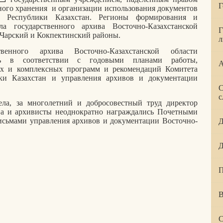
Г
нного хранения и организации использования документов
а Республики Казахстан. Регионы формирования и
а государственного архива Восточно-Казахстанской
Г
 Чарский и Кокпектинский районы.
л
венного архива Восточно-Казахстанской области
сть в соответствии с годовыми планами работы,
А
ых и комплексных программ и рекомендаций Комитета
ки Казахстан и управления архивов и документации
С
с
ела, за многолетний и добросовестный труд директор
ва и архивисты неоднократно награждались Почетными
исьмами управления архивов и документации Восточно-
Д
Д
П
В
С