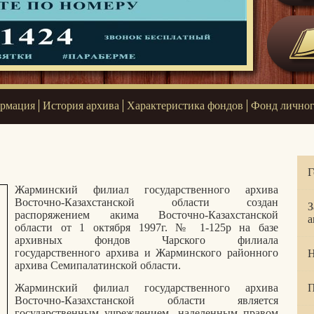
ормация
История архива
Характеристика фондов
Фонд личног
Г
Жарминский филиал государственного архива
Восточно-Казахстанской области создан
З
распоряжением акима Восточно-Казахстанской
а
области от 1 октября 1997г. № 1-125р на базе
архивных фондов Чарского филиала
государственного архива и Жарминского районного
Н
архива Семипалатинской области.
Жарминский филиал государственного архива
П
Восточно-Казахстанской области является
государственным учреждением, наделенным правом