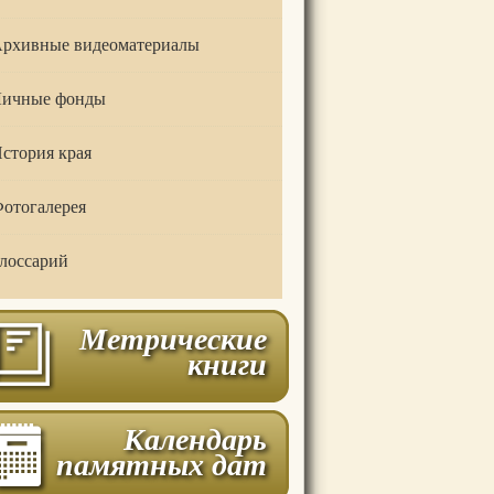
рхивные видеоматериалы
ичные фонды
стория края
отогалерея
лоссарий
Метрические
книги
Календарь
памятных дат