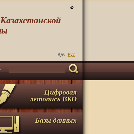
-Казахстанской
лы
Қаз
Руc
к
Цифровая
летопись ВКО
Базы данных