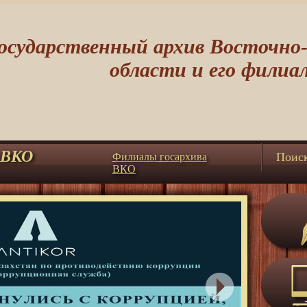
осударственный архив Восточно
области и его филиа
АВКО
Поис
Филиалы госархива
ВКО