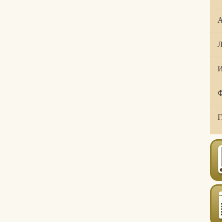
А
Л
И
Ф
Г