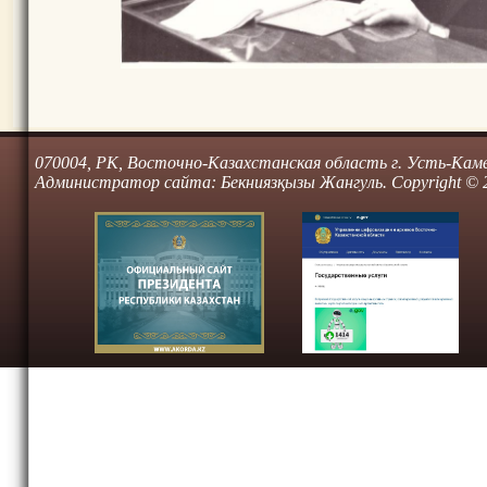
070004, РК, Восточно-Казахстанская область г. Усть-Камено
Администратор сайта: Бекниязқызы Жангуль. Copyright © 