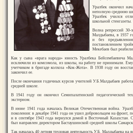
Уралбек окончил нач
неполную среднюю шко
Уралбек учился отл
школьной стенгазеты.
Волна репрессий 30-х
Малдыбаева, в 1937 г
и без предъявлени
постановлением трой
Мекебаев был реабили
Как у сына «врага народа» юность Уралбека Бейсембаевича Ма
исключили из комсомола, из школы, на работу не принимали. Ему 
учетчиком в бригаде колхоза «Кок-Жота». В 1938 году он восст
закончил ее.
После окончания годичных курсов учителей У.Б.Малдыбаев работ
средней школе.
В 1941 году он окончил Семипалатинский педагогический тех
экстерном.
В июне 1941 года началась Великая Отечественная война. Уралб
поколения: в декабре 1941 года он ушел добровольцем на фронт, 
и в сентябре 1943 года вернулся домой в Восточный Казахстан.
был направлен директором Бастаушинской средней школы Самарск
Так началась 40 летняя трудовая деятельность У.Б. Малдыбаева н