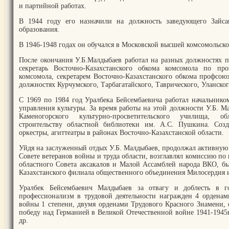
и партийной работах.
В 1944 году его назначили на должность заведующего Зайс
образования.
В 1946-1948 годах он обучался в Московской высшей комсомольско
После окончания У.Б.Малдыбаев работал на разных должностях 
секретарь Восточно-Казахстанского обкома комсомола по про
комсомола, секретарем Восточно-Казахстанского обкома профсою
должностях Курчумского, Тарбагатайского, Таврического, Уланско
С 1969 по 1984 год Уралбека Бейсембаевича работал начальнико
управления культуры. За время работы на этой должности У.Б. М
Каменогорского культурно-просветительского училища, об
строительству областной библиотеки им. А.С. Пушкина. Созд
оркестры, агиттеатры в районах Восточно-Казахстанской области.
Уйдя на заслуженный отдых У.Б. Малдыбаев, продолжал активную 
Совете ветеранов войны и труда области, возглавлял комиссию по
областного Совета аксакалов и Малой Ассамблей народа ВКО, бы
Казахстанского филиала общественного объединения Милосердия и
Уралбек Бейсембаевич Малдыбаев за отвагу и доблесть в г
профессионализм в трудовой деятельности награжден 4 ордена
войны 1 степени, двумя орденами Трудового Красного Знамени, 
победу над Германией в Великой Отечественной войне 1941-1945г
др.