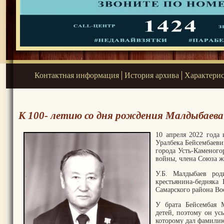
Контактная информация
История архива
Характери
К 100- летию со дня рождения Малдыбаева У
10 апреля 2022 года 
Уралбека Бейсембаеви
города Усть-Каменого
войны, члена Союза 
У.Б. Малдыбаев род
крестьянина-бедняка 
Самарского района Во
У брата Бейсембая 
детей, поэтому он ус
которому дал фамили