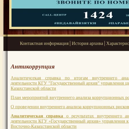
Контактная информация
История архива
Характери
Антикоррупция
Аналитичсекая справка по итогам внутреннего ан
деятельности КГУ "Государственный архив" управления ц
Казахстанской области
План мероприятий внутреннего анализа коррупционных р
О проведении внутреннего анализа коррупционных риско
Аналитическая справка
о результатах внутреннего 
деятельности КГУ «Государственный архив» управления к
Восточно-Казахстанской области