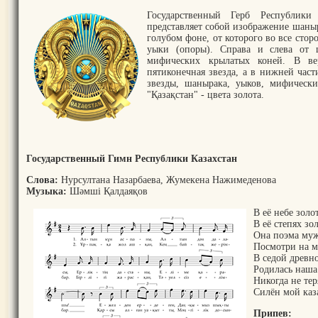
Государственный Герб Республик
представляет собой изображение шаныр
голубом фоне, от которого во все стор
уыки (опоры). Справа и слева от 
мифических крылатых коней. В ве
пятиконечная звезда, а в нижней част
звезды, шанырака, уыков, мифическ
"Қазақстан" - цвета золота.
Государственный Гимн Республики Казахстан
Слова:
Нурсултана Назарбаева, Жумекена Нажимеденова
Музыка:
Шәмші Қалдаяқов
В её небе золо
В её степях зо
Она поэма муж
Посмотри на м
В седой древн
Родилась наша 
Никогда не те
Силён мой каз
Припев: