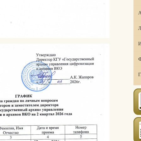
А
Л
И
Ф
Г