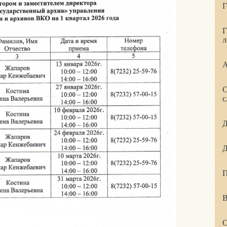
Г
Г
л
А
С
с
Д
Д
П
В
С