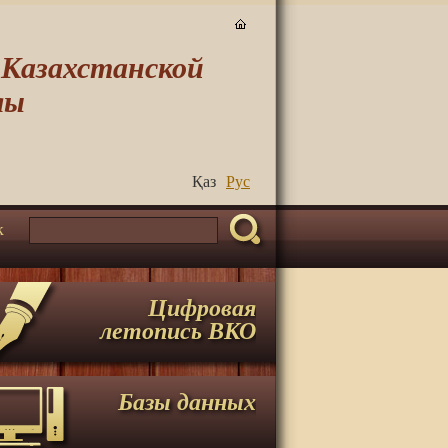
-Казахстанской
лы
Қаз
Руc
к
Цифровая
летопись ВКО
Базы данных