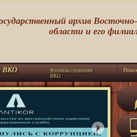
осударственный архив Восточно
области и его филиа
в ВКО
Поис
Филиалы госархива
ВКО