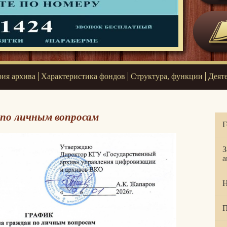
ия архива
Характеристика фондов
Структура, функции
Деят
по личным вопросам
Г
З
а
Н
П