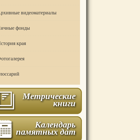
рхивные видеоматериалы
ичные фонды
стория края
отогалерея
лоссарий
Метрические
книги
Календарь
памятных дат