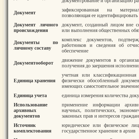
документрование и организацию ра
зафиксированная на материа
Документ
позволяющая ее идентифицировать
Документ личного
документ, созданный лицом вне с
происхождения
или выполнения общественных обя
комплекс документов, подтвер
Документы по
работников и сведения об отчи
личному составу
обеспечение
движение документов в организ
Документооборот
получения до заершения исполнени
учетная или классификационная
Единица хранения
физически обособленный докумен
имеющих самостоятельное значени
Единица учета
единица измерения количества доку
Использование
применение информации архив
архивных
научных, политических, экономи
документов
законных прав и интересов граждан
Источник
юридическое или физическое ли
комплектования
государственное хранение в архив