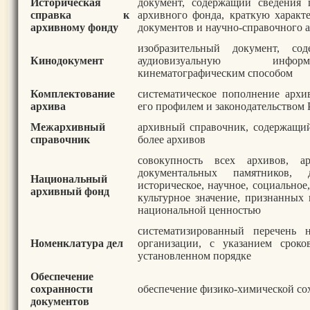
Историческая
документ, содержащий сведения 
справка к
архивного фонда, краткую характ
архивному фонду
документов и научно-справочного 
изобразительный документ, со
Кинодокумент
аудиовизуальную инфор
кинематографическим способом
Комплектование
систематическое пополнение архи
архива
его профилем и законодательством
Межархивный
архивный справочник, содержащий
справочник
более архивов
совокупность всех архивов, 
документальных памятников,
Национальный
историческое, научное, социальное
архивный фонд
культурное значение, признанных
национальной ценностью
систематизированный перечень 
Номенклатура дел
организации, с указанием срок
установленном порядке
Обеспечение
сохранности
обеспечение физико-химической со
документов