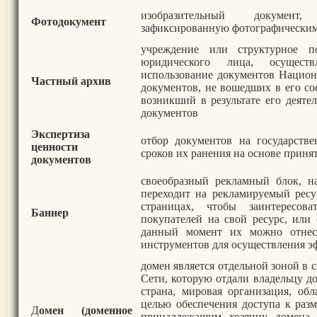
изобразительный документ
Фотодокумент
зафиксированную фотографическим
учреждение или структурное по
юридического лица, осуществ
использование документов Национ
Частный архив
документов, не вошедших в его со
возникший в результате его деяте
документов
Экспертиза
отбор документов на государств
ценности
сроков их ранения на основе приня
документов
своеобразный рекламный блок, н
переходит на рекламируемый ресу
страницах, чтобы заинтересов
Баннер
покупателей на свой ресурс, или
данный момент их можно отне
инструментов для осуществления 
домен является отдельной зоной в
Сети, которую отдали владельцу д
страна, мировая организация, об
целью обеспечения доступа к раз
Д
омен (доменное
принадлежащим хозяину домена