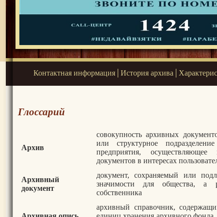
Контактная информация
История архива
Характери
Глоссарий
совокупность архивных документ
или структурное подразделени
Архив
предприятия, осуществляюще
документов в интересах пользовате
документ, сохраняемый или под
Архивный
значимости для общества, а
документ
собственника
архивный справочник, содержащи
Архивная опись
единиц хранения архивного фонда,