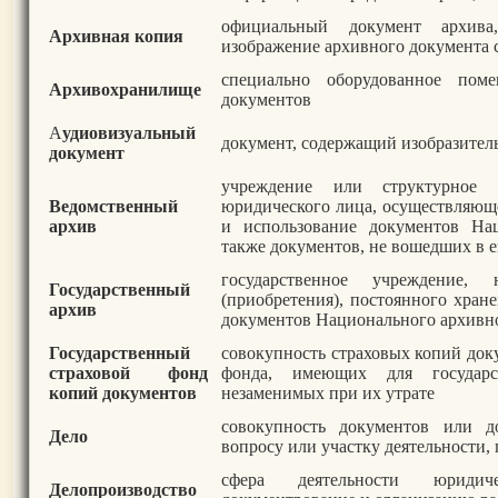
официальный документ архива
Архивная копия
изображение архивного документа 
специально оборудованное пом
Архивохранилище
документов
А
удиовизуальный
документ, содержащий изобразите
документ
учреждение или структурное п
Ведомственный
юридического лица, осуществляющ
архив
и использование документов На
также документов, не вошедших в е
государственное учреждение,
Государственный
(приобретения), постоянного хран
архив
документов Национального архивн
Государственный
совокупность страховых копий до
страховой фонд
фонда, имеющих для государс
копий документов
незаменимых при их утрате
совокупность документов или д
Дело
вопросу или участку деятельности
сфера деятельности юридич
Делопроизводство