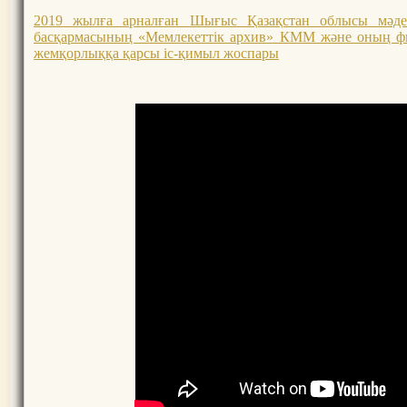
2019 жылға арналған Шығыс Қазақстан облысы мәден
басқармасының «Мемлекеттік архив» КММ және оның 
жемқорлыққа қарсы іс-қимыл жоспары