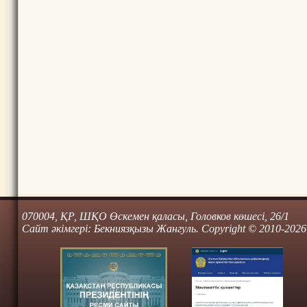
070004, ҚР, ШҚО Өскемен қаласы, Головков көшесі, 26/1
Сайт әкімгері: Бекниязқызы Жангуль. Copyright © 2010-2026