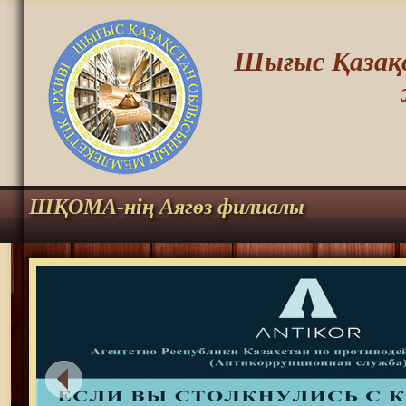
Шығыс Қазақс
ШҚОМА-нің Аягөз филиалы