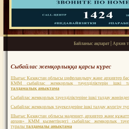
Байланыс ақпарат
Архив 
Сыбайлас жемқорлыққа қарсы күрес
Шығыс Қазақстан облысы цифрландыру және архивтер бас
КММ сыбайлас жемқорлық тәуелділіктерін ішкі т
талдамалық анықтама
Сыбайлас жемқорлық тәуелділіктеріне ішкі талдау жөнінде
Сыбайлас жемқорлық тәуекелдеріне ішкі талдау жүргізу ту
Шығыс Қазақстан облысы мәдениет, архивтер және құжат
архив» КММ қызметіндегі сыбайлас жемқорлық тәуек
туралы
талдамалы анықтама