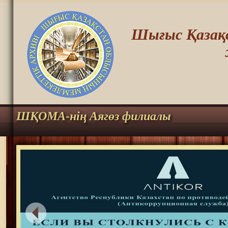
Шығыс Қазақс
ШҚОМА-нің Аягөз филиалы