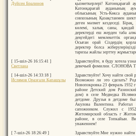
Дүйсен Бралинов
қызметкерлері! Катонқарағай 
Катонқарағай ауданының а
облысының Усть-Көкса ауданы
совхозының Қазақстанмен шекте
деген мәлмет кездеседі. Бірақ
көлемі, халық саны, қанда
деректерді еш жерден таба алм
деңгейдегі мемлекеттік орган
Осыған орай Сіздердің қорл
деректер болса жіберулеріңіз
тарихы жайлы зерттеу жұмыстары
[ 15-шіл-26 16:15:41 ]
Здравствуйте, я буду хотела узна
Светлана
девечьей фомилии. СЛОНОВА Таи
[ 14-шіл-26 14:33:18 ]
Здравствуйте! Хочу найти свой 
Ислямов Оразғали Қапашұлы
Возможно ли это сделать? Род
Новопокровка 23 февраль 1932 
районе Детский дом Разински
дом) в селе Медведка Ислям
детдоме. Друзья в детдоме бы
Акулова Валентина. Работал
сапожником. Служил с 195
Житомирский область г Житом
районе, в селе Топкайын. В
уважением!
[ 7-шіл-26 18:26:49 ]
Здравствуйте.Мне нужно найти