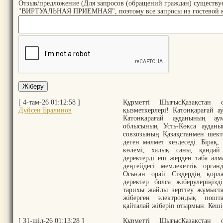
Отзыв/предложение (Для запросов (обращений граждан) существу
"ВИРТУАЛЬНАЯ ПРИЕМНАЯ", поэтому все запросы из гостевой кни
[ 4-там-26 01:12:58 ]
Құрметті ШығысҚазақстан о
Дүйсен Бралинов
қызметкерлері! Катонқарағай 
Катонқарағай ауданының а
облысының Усть-Көкса ауданы
совхозының Қазақстанмен шекте
деген мәлмет кездеседі. Бірақ
көлемі, халық саны, қанда
деректерді еш жерден таба алм
деңгейдегі мемлекеттік орган
Осыған орай Сіздердің қорл
деректер болса жіберулеріңіз
тарихы жайлы зерттеу жұмыст
жіберген электрондық пошт
қайталай жіберіп отырмын. Кеші
[ 31-шіл-26 01:13:28 ]
Құрметті ШығысҚазақстан о