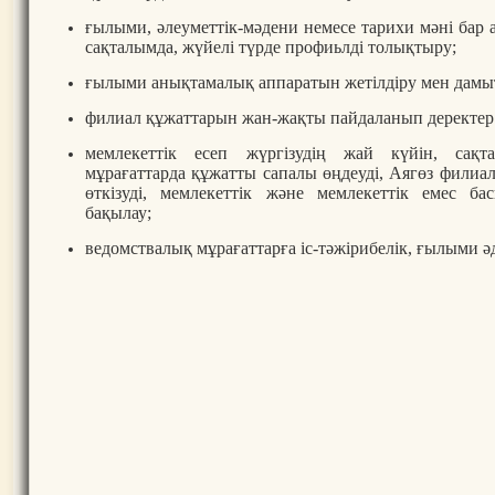
ғылыми, әлеуметтік-мәдени немесе тарихи мәні бар 
сақталымда, жүйелі түрде профиьлді толықтыру;
ғылыми анықтамалық аппаратын жетілдіру мен дамы
филиал құжаттарын жан-жақты пайдаланып деректер
мемлекеттік есеп жүргізудің жай күйін, сақт
мұрағаттарда құжатты сапалы өңдеуді, Аягөз фили
өткізуді, мемлекеттік және мемлекеттік емес б
бақылау;
ведомствалық мұрағаттарға іс-тәжірибелік, ғылыми әд