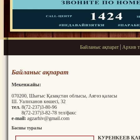
Байланыс ақпарат
Архив 
Байланыс ақпарат
Мекенжайы
:
070200, Шығыс Қазақстан облысы, Аягөз қаласы
Ш. Уалиханов көшесі, 32
тел.
8(72-237)3-80-96
8(72-237)3-82-78 тел/факс
e-mail:
a
gzarhiv@gmail.com
Басшы туралы
КУРЕНКЕЕВ ҚА