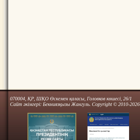
070004, ҚР, ШҚО Өскемен қаласы, Головков көшесі, 26/1
Сайт әкімгері: Бекниязқызы Жангуль. Copyright © 2010-2026