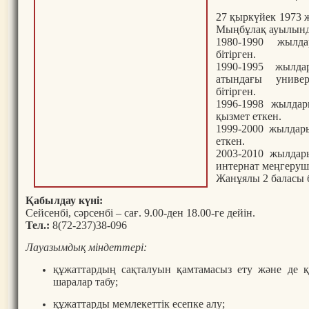
27 қыркүйек 1973 
Мыңбұлақ ауылында
1980-1990 жылд
бітірген.
1990-1995 жылд
атындағы униве
бітірген.
1996-1998 жылда
қызмет еткен.
1999-2000 жылдары
еткен.
2003-2010 жылдар
интернат меңгеруші
Жанұялы 2 баласы 
Қабылдау күні:
Сейсенбі, сәрсенбі – сағ. 9.00-ден 18.00-ге дейін.
Тел.:
8(72-237)38-096
Лауазымдық міндеттері:
құжаттардың сақталуын қамтамасыз ету және де 
шаралар табу;
құжаттарды мемлекеттік есепке алу;