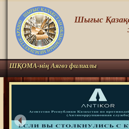
Шығыс Қазақс
ШҚОМА-нің Аягөз филиалы