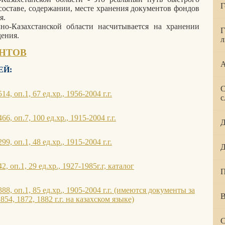
Г
составе, содержании, месте хранения документов фондов
я.
но-Казахстанской области насчитывается на хранении
Г
ения.
л
НТОВ
А
ЕЙ:
С
4, оп.1, 67 ед.хр., 1956-2004 г.г.
с
6, оп.7, 100 ед.хр., 1915-2004 г.г.
Д
9, оп.1, 48 ед.хр., 1915-2004 г.г.
Д
, оп.1, 29 ед.хр., 1927-1985г.г, каталог
П
8, оп.1, 85 ед.хр., 1905-2004 г.г. (имеются документы за
В
854, 1872, 1882 г.г. на казахском языке)
С