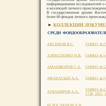
информирования исследователей о 
и коллекций личного происхождени
В государственном архиве Восточ
более 60 фондов личного происхожд
►
КОЛЛЕКЦИИ ДОКУМЕ
СРЕДИ ФОНДООБРАЗОВАТЕЛ
АКСЕНОВ В.С.
ГАВКО, ф.151
АЛЕКСЕЕНКО Н.В.
ГАВКО: ф.146
АМАНЖОЛОВ С.А.
ГАВКО: ф.129
АФАНАСЬЕВ А.А.
ГАВКО, ф.742
ГАВКО: ф.138
АУБАКИРОВ А.А.
1730, 1851, 1
БЕЛОСЛЮДОВ А.Н.,