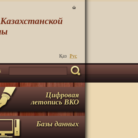
-Казахстанской
лы
Қаз
Руc
к
Цифровая
летопись ВКО
Базы данных