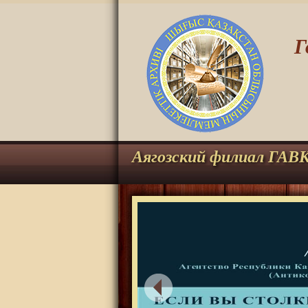
Г
Аягозский филиал ГАВ