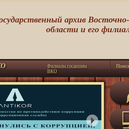
осударственный архив Восточно
области и его филиа
КО
Поис
Филиалы госархива
ВКО