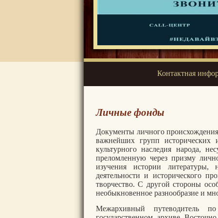
Контактная инфо
Личные фонды
Документы личного происхождения 
важнейших групп исторических и
культурного наследия народа, н
преломленную через призму лично
изучения истории литературы, н
деятельности и исторического пр
творчество. С другой стороны осо
необыкновенное разнообразие и мно
Межархивный путеводитель по
государственном архиве Восточно