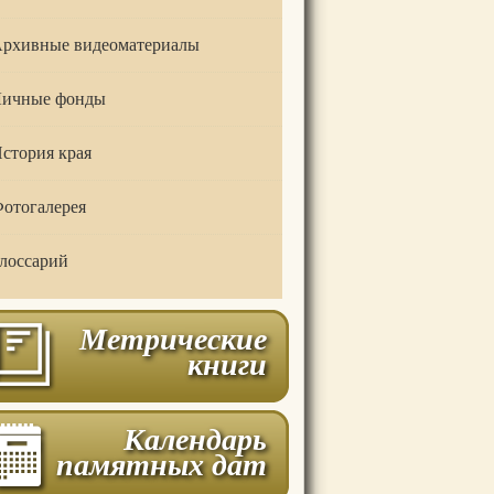
рхивные видеоматериалы
ичные фонды
стория края
отогалерея
лоссарий
Метрические
книги
Календарь
памятных дат