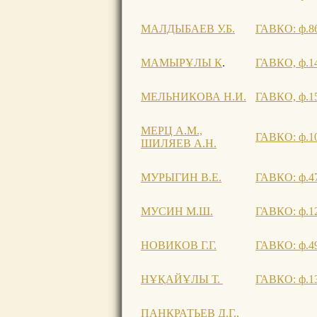
МАЛДЫБАЕВ У.Б.
ГАВКО: ф.86, 
МАМЫРҰЛЫ К
.
ГАВКО, ф.141
МЕЛЬНИКОВА Н.И.
ГАВКО, ф.150
МЕРЦ А.М.,
ГАВКО: ф.106
ШИЛЯЕВ А.Н.
МУРЫГИН В.Е.
ГАВКО: ф.47,
МУСИН М.Ш.
ГАВКО: ф.127
НОВИКОВ Г.Г.
ГАВКО: ф.49, 
НҰҚАЙҰЛЫ Т.
ГАВКО: ф.133
ПАНКРАТЬЕВ Д.Г.,