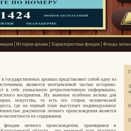
рмация
История архива
Характеристика фондов
Фонды лично
Г
в государственных архивах представляют собой одну из
сточников, являются неотъемлемой частью историко-
З
есут в себе уникальную ретроспективную информацию,
а
стного восприятия. Их значение особенно велико для
ауки, искусства, то есть тех сторон человеческой
оцесса, где на первый план выступает индивидуальное
Н
бенностью документов личного происхождения является
гоаспектность их содержания.
П
 фондам личного происхождения, хранящимся в
-Казахстанской области - это реальный путь быстрого