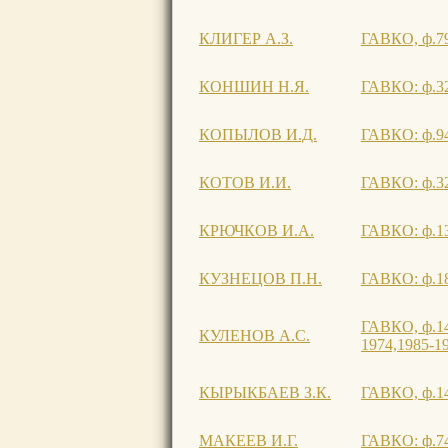
КЛИГЕР А.З.
ГАВКО, ф.79,
КОНШИН Н.Я.
ГАВКО: ф.32, 
КОПЫЛОВ И.Д.
ГАВКО: ф.940
КОТОВ И.И.
ГАВКО: ф.323
КРЮЧКОВ И.А.
ГАВКО: ф.133
КУЗНЕЦОВ П.Н.
ГАВКО: ф.180
ГАВКО, ф.146
КУЛЕНОВ А.С.
1974,1985-1
КЫРЫКБАЕВ З.К.
ГАВКО, ф.146
МАКЕЕВ И.Г.
ГАВКО: ф.745