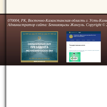
070004, РК, Восточно-Казахстанская область г. Усть-Камено
Администратор сайта: Бекниязқызы Жангуль. Copyright © 