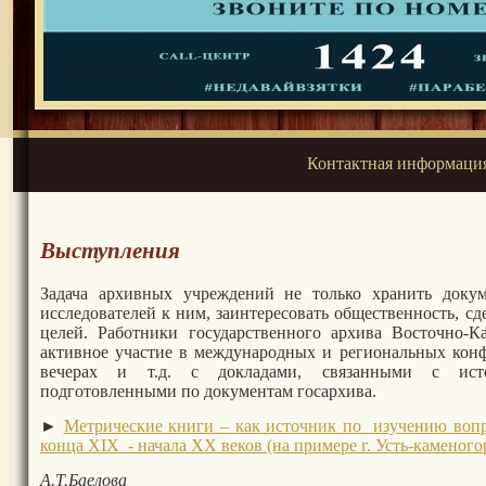
Контактная информаци
Выступления
Задача архивных учреждений не только хранить доку
исследователей к ним, заинтересовать общественность, с
целей. Работники государственного архива Восточно-К
активное участие в международных и региональных конф
вечерах и т.д. с докладами, связанными с исто
подготовленными по документам госархива.
►
Метрические книги – как источник по изучению вопр
конца XIХ - начала ХХ веков (на примере г. Усть-каменого
А.Т.Баелова