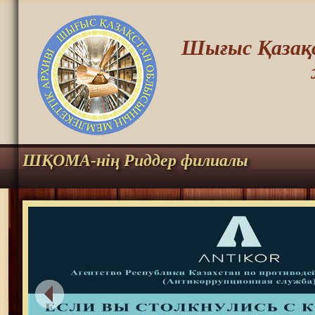
Шығыс Қазақс
ШҚОМА-нің Риддер филиалы