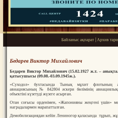
Байланыс ақпарат
Архив тар
Бедарев Виктор Михайлович
Бедарев Виктор Михайлович (15.02.1927 ж.т. – анықт
қатысушысы (09.08.-03.09.1945ж.).
«Суходол» бухтасында Тынық мұхит флотының а
авиациясының № 842804 әскери бөлімінің авиациялық 
объектіні күзетуді жүзеге асырған.
Отан соғысы орденімен, «Жапонияны жеңгені үшін» мед
наградалармен марапатталған.
Демобилизациядан кейін Лениногор қаласында тұрып, жұмыс