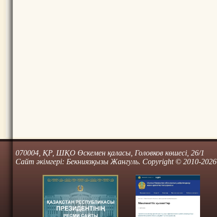
070004, ҚР, ШҚО Өскемен қаласы, Головков көшесі, 26/1
Сайт әкімгері: Бекниязқызы Жангуль. Copyright © 2010-2026