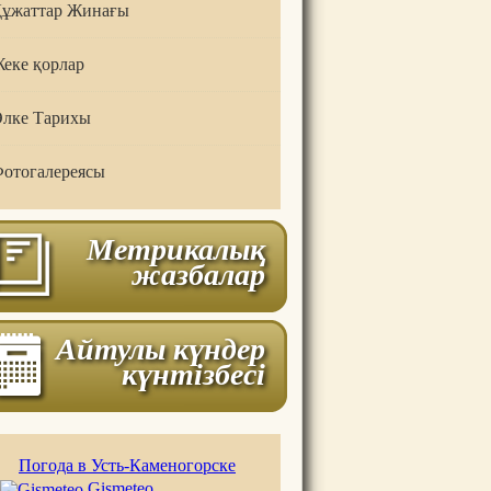
ұжаттар Жинағы
еке қорлар
лке Тарихы
отогалереясы
Метрикалық
жазбалар
Айтулы күндер
күнтізбесі
Погода в Усть-Каменогорске
Gismeteo