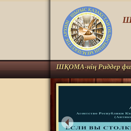
Ш
ШҚОМА-нің Риддер фи