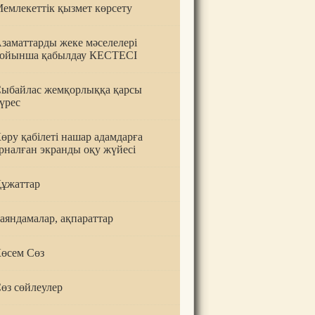
емлекеттік қызмет көрсету
заматтарды жеке мәселелері
ойынша қабылдау КЕСТЕСІ
ыбайлас жемқорлыққа қарсы
үрес
өру қабілеті нашар адамдарға
рналған экранды оқу жүйесі
ұжаттар
аяндамалар, ақпараттар
өсем Сөз
өз сөйлеулер