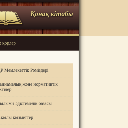
Қонақ кітабы
к қорлар
Р Мемлекеттік Рәміздері
аңнамалық және нормативтік
ктілер
ылыми-әдістемелік базасы
қылы қызметтер