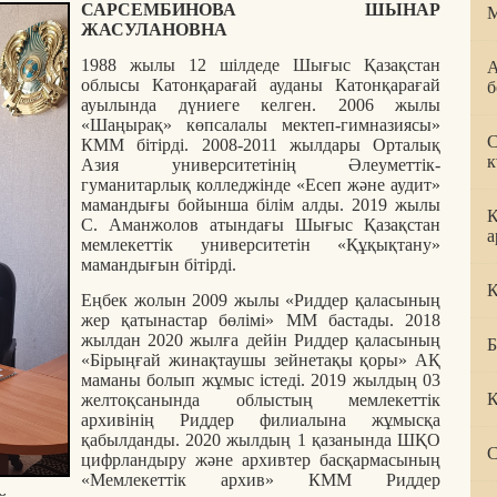
САРСЕМБИНОВА ШЫНАР
М
ЖАСУЛАНОВНА
1988 жылы 12 шілдеде Шығыс Қазақстан
А
облысы Катонқарағай ауданы Катонқарағай
б
ауылында дүниеге келген.
2006 жылы
«Шаңырақ» көпсалалы мектеп-гимназиясы»
С
КММ бітірді.
2008-2011 жылдары Орталық
к
Азия университетінің Әлеуметтік-
гуманитарлық колледжінде «Есеп және аудит»
мамандығы бойынша білім алды.
2019 жылы
К
С. Аманжолов атындағы Шығыс Қазақстан
а
мемлекеттік университетін «Құқықтану»
мамандығын бітірді.
Қ
Еңбек жолын 2009 жылы «Риддер қаласының
жер қатынастар бөлімі» ММ бастады.
2018
жылдан 2020 жылға дейін Риддер қаласының
Б
«Бірыңғай жинақтаушы зейнетақы қоры» АҚ
маманы болып жұмыс істеді.
2019 жылдың 03
К
желтоқсанында облыстың мемлекеттік
архивінің Риддер филиалына жұмысқа
қабылданды.
2020 жылдың 1 қазанында ШҚО
С
цифрландыру және архивтер басқармасының
«Мемлекеттік архив» КММ Риддер