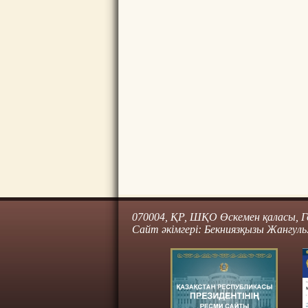
070004, ҚР, ШҚО Өскемен қаласы, Го
Сайт әкімгері: Бекниязқызы Жангуль.