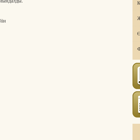
айындалды.
Қ
Ж
йін
Ө
Ф