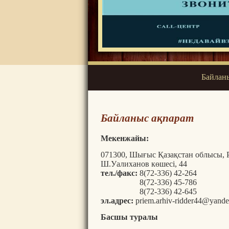
Байланы
Байланыс ақпарат
Мекенжайы
:
071300, Шығыс Қазақстан облысы, 
Ш.Уалиханов көшесі, 44
тел./факс:
 8(72-336) 42-264
                   8(72-336) 45-786
                   8(72-336) 42-645
эл.адрес:
 priem.arhiv-ridder44@yande
Басшы туралы