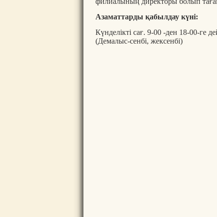
филиалының директоры болып тағ
Азаматтарды қабылдау күні:
Күнделікті сағ. 9-00 -ден 18-00-ге де
(Демалыс-сенбі, жексенбі)