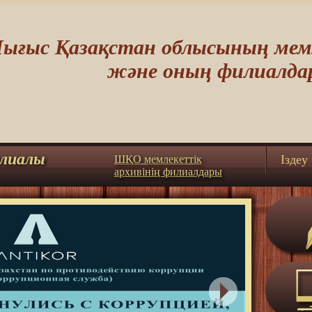
ығыс Қазақстан облысының мемл
және оның филиалда
лиалы
Iздеу
ШҚО мемлекеттік
архивінің филиалдары