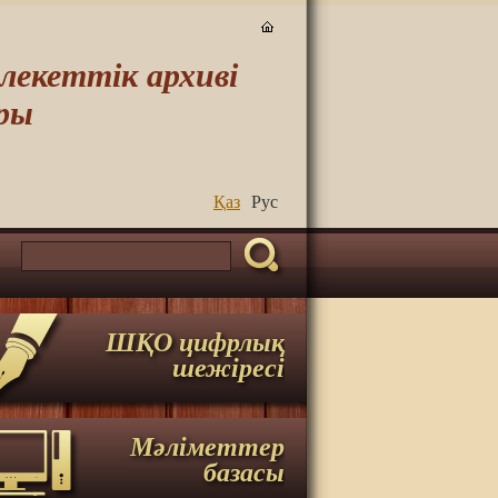
екеттік архиві
ры
Қаз
Руc
ШҚО цифрлық
шежіресі
Мәліметтер
базасы