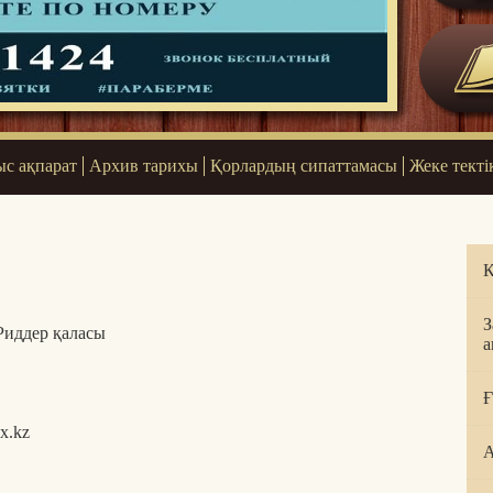
с ақпарат
Архив тарихы
Қорлардың сипаттамасы
Жеке текті
Қ
З
Риддер қаласы
а
Ғ
x.kz
А