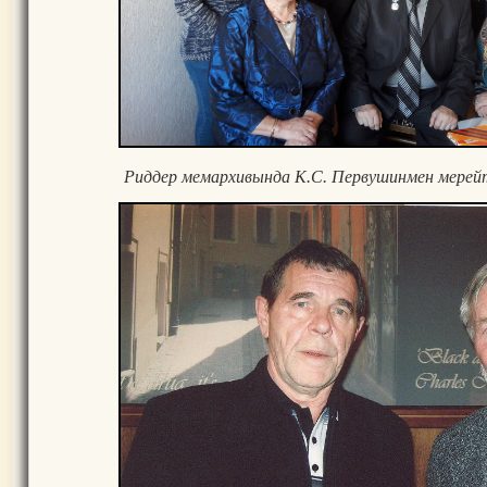
Риддер мемархивында К.С. Первушинмен мерейт