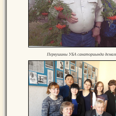
Первушины УБА санаториында демал