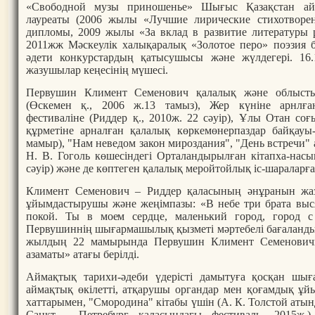
«Свободной музы приношенье» Шығыс Қазақстан ай
лауреаты (2006 жылы «Лучшие лирические стихотворе
дипломы, 2009 жылы «За вклад в развитие литературы р
2011жж Мәскеулік халықаралық «Золотое перо» поэзия 
әдети конкурстардың қатысушысы және жүлдегері. 16.
жазушылар кеңесінің мүшесі.
Первушин Климент Семенович қалалық және облыстық
(Өскемен қ., 2006 ж.13 тамыз), Жер күніне арнлғ
фестиваліне (Риддер қ., 2010ж. 22 сәуір), Ұлы Отан с
құрметіне арналған қалалық көркемөнерпаздар байқауы-
мамыр), "Нам неведом закон мироздания", "День встречи
Н. В. Гоголь көшесіндегі Орталандырылған кітапха-насы
сәуір) және де көптеген қалалық меройтойлық іс-шараларға
Климент Семенович – Риддер қаласының әнұранын жа
ұйымдастырушы және жеңімпазы: «В небе три брата выся
покой. Ты в моем сердце, маленький город, город с 
Первушиннің шығармашылық қызметі мәртебелі бағаланды. 
жылдың 22 мамырында Первушин Климент Семеновичк
азаматы» атағы берілді.
Аймақтық тарихи-әдеби үдерісті дамытуға қосқан шығ
аймақтық өкілетті, атқарушы органдар мен қоғамдық ұй
хаттарымен, "Смородина" кітабы үшін (А. К. Толстой атын
Санкт - Петребург қаласындағы фестиваль, 2015ж.