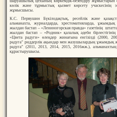
шаруашылық цехының көркемдік-безендіру жұмыстарын 
көлік және тұрмыстық қызмет көрсету учаскесінің э
жұмысшысы.
К.С. Первушин Бүкілодақтық, ресейлік және қазақста
альманахта, журналдарда, хрестоматияларда, ұжымдық
жылдан бастап – «Лениногорская правда» газетінің штатта
жылдан бастап – «Родник» қалалық әдеби бірлестігіні
«Цвета радуги» өлеңдер жинағына енгізілді (2000, 20
радуга" риддерлік ақындар мен жазушылардың ұжымдық ж
радуга" (2011, 2013, 2014, 2015, 2016жж.), альманахты
құрастырушысы.