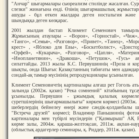
"Анчар" шығармалары сьюреализм стилінде жасалған. Суре
слезки" жинағына енді. Өзінің шығармашылық жұмыстары
ашуды - бұл өткен жылдара деген ностальгия және а
шындыққа деген көзқарас.
2001 жылдан бастап Климент Семенович тамырлық
Жұмысының атаулары – «Ворон», «Горностай», «Чиж», 
«Танго», «Семья», «Разговор», «Привет», «Танец», «Мор
крест» , «Яблоко для Евы», «Боскетболист», «Доисто
«Орфей», «Кукарача», «Разговор», «Цапля», «Материн
«Инопланетянин», «Дракоша», «Петушок», «Гусь» а
сипаттайды. 2013 жылы К.С. Первушиннің «Проза и кор
шықты, онда Шығыс Қазақстанның табиғаты мен адамдары
сондай-ақ тамыр мүсінінің репродукциялары ұсынылған.
Климент Семеновичтің картиналары алғаш рет Гоголь ат
залында (2002ж. қазан) "Река сомнений" кітабының тұса
ұсынылды. Первушин - ұжымдық қалалық көрмелер
суретшілерінің шығармашылығы" көркем көрмесі (2003ж. қ
шеберлердің бейнелеу өнері және сәндік-қолданбал
"Встреча друзей" көрмесі; Владимир Паньшиннің фот
картиналары мен түбірлі мүсіндерін ("Қазмырыш" АҚ Р
көрме залы, 2004ж. қараша-желтоқсан, 2011ж. ақпан-нау
(облыстық ардагерлер семинары, қ. Риддер, 2011ж. қазан).