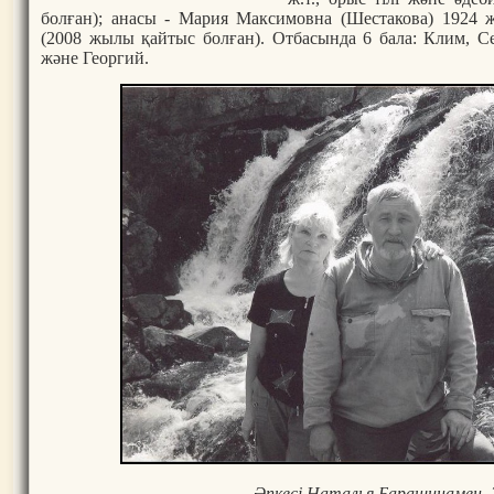
болған); анасы - Мария Максимовна (Шестакова) 1924 ж
(2008 жылы қайтыс болған). Отбасында 6 бала: Клим, С
және Георгий.
Әпкесі Наталья Барашинамен,