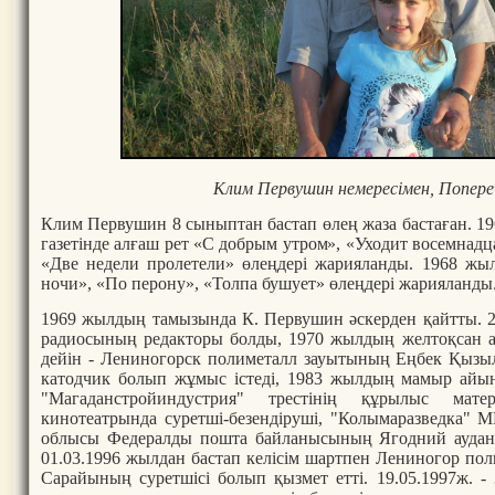
Клим Первушин немересімен, Попере
Клим Первушин 8 сыныптан бастап өлең жаза бастаған. 1
газетінде алғаш рет «С добрым утром», «Уходит восемнадц
«Две недели пролетели» өлеңдері жарияланды. 1968 ж
ночи», «По перону», «Толпа бушует» өлеңдері жарияланды
1969 жылдың тамызында К. Первушин әскерден қайтты. 2
радиосының редакторы болды, 1970 жылдың желтоқсан 
дейін - Лениногорск полиметалл зауытының Еңбек Қызы
катодчик болып жұмыс істеді, 1983 жылдың мамыр айы
"Магаданстройиндустрия" трестінің құрылыс мате
кинотеатрында суретші-безендіруші, "Колымаразведка"
облысы Федералды пошта байланысының Ягодний ауданд
01.03.1996 жылдан бастап келісім шартпен Лениногор п
Сарайының суретшісі болып қызмет етті. 19.05.1997ж. -