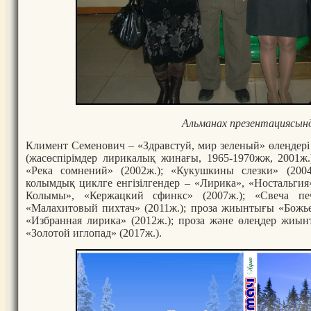
Альманах презентациясын
Климент Семенович – «Здравстуй, мир зеленый» өлеңдер
(жасөспірімдер лирикалық жинағы, 1965-1970жж, 2001ж.)
«Река сомнений» (2002ж.); «Кукушкины слезки» (2004
колымдық циклге енгізілгендер – «Лирика», «Ностальги
Колымы», «Кержацкий сфинкс» (2007ж.); «Свеча печа
«Малахитовый пихтач» (2011ж.); проза жиынтығы «Божье 
«Избранная лирика» (2012ж.); проза және өлеңдер жиын
«Золотой иглопад» (2017ж.).