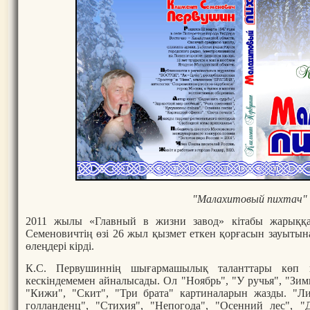
"Малахитовый пихтач"
2011 жылы «Главный в жизни завод» кітабы жарыққ
Семеновичтің өзі 26 жыл қызмет еткен қорғасын зауытына
өлеңдері кірді.
К.С. Первушиннің шығармашылық таланттары көп 
кескіндемемен айналысады. Ол "Ноябрь", "У ручья", "Зи
"Кижи", "Скит", "Три брата" картиналарын жазды. "Л
голланденц", "Стихия", "Непогода", "Осенний лес", "Д