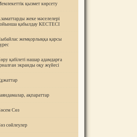
емлекеттік қызмет көрсету
заматтарды жеке мәселелері
ойынша қабылдау КЕСТЕСІ
ыбайлас жемқорлыққа қарсы
үрес
өру қабілеті нашар адамдарға
рналған экранды оқу жүйесі
ұжаттар
аяндамалар, ақпараттар
өсем Сөз
өз сөйлеулер