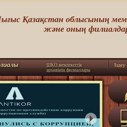
ығыс Қазақстан облысының мемл
және оның филиалда
лиалы
Iздеу
ШҚО мемлекеттік
архивінің филиалдары