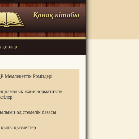
Қонақ кітабы
к қорлар
Р Мемлекеттік Рәміздері
аңнамалық және нормативтік
ктілер
ылыми-әдістемелік базасы
қылы қызметтер