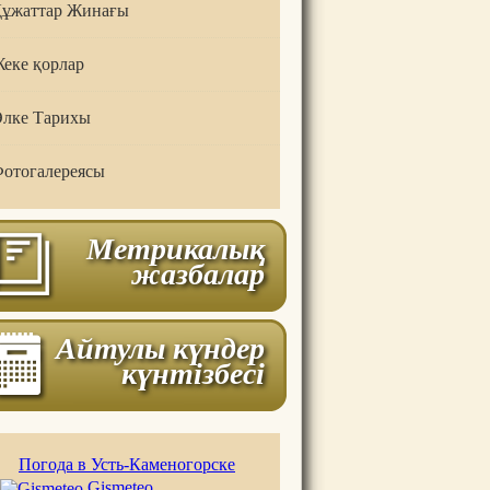
ұжаттар Жинағы
еке қорлар
лке Тарихы
отогалереясы
Метрикалық
жазбалар
Айтулы күндер
күнтізбесі
Погода в Усть-Каменогорске
Gismeteo