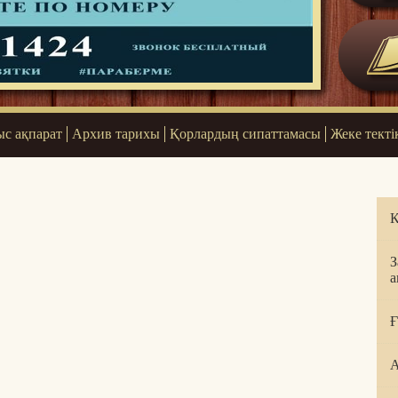
с ақпарат
Архив тарихы
Қорлардың сипаттамасы
Жеке текті
Қ
З
а
Ғ
А