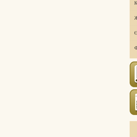
Қ
Ж
Ө
Ф