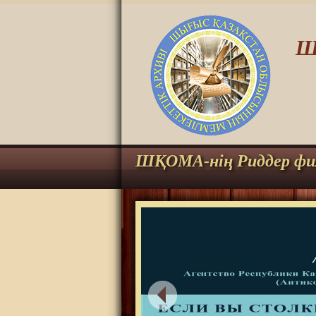
Ш
ШҚОМА-нің Риддер фи