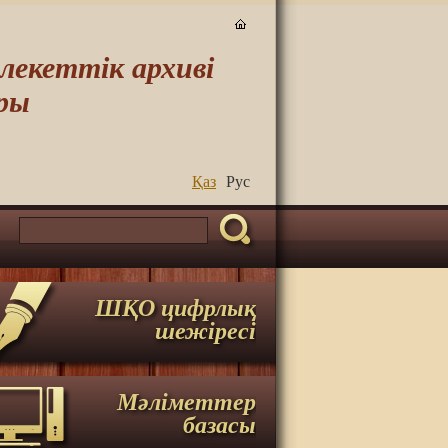
екеттік архиві
ры
Қаз
Руc
ШҚО цифрлық
шежіресі
Мәліметтер
базасы