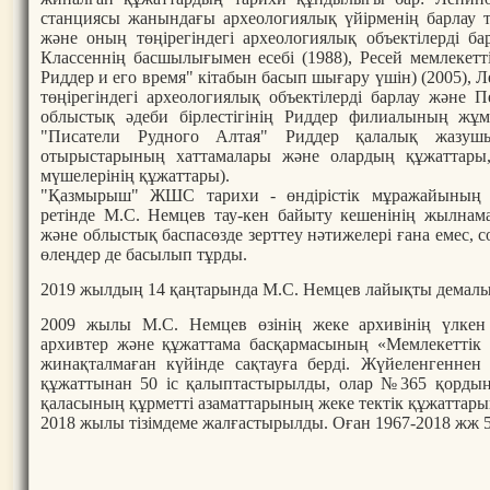
станциясы жанындағы археологиялық үйірменің барлау
және оның төңірегіндегі археологиялық объектілерді ба
Классеннің басшылығымен есебі (1988), Ресей мемлекет
Риддер и его время" кітабын басып шығару үшін) (2005),
төңірегіндегі археологиялық объектілерді барлау және П
облыстық әдеби бірлестігінің Риддер филиалының жұм
"Писатели Рудного Алтая" Риддер қалалық жазушы
отырыстарының хаттамалары және олардың құжаттары, 
мүшелерінің құжаттары).
"Қазмырыш" ЖШС тарихи - өндірістік мұражайының
ретінде М.С. Немцев тау-кен байыту кешенінің жылнамас
және облыстық баспасөзде зерттеу нәтижелері ғана емес, с
өлеңдер де басылып тұрды.
2019 жылдың 14 қаңтарында М.С. Немцев лайықты демал
2009 жылы М.С. Немцев өзінің жеке архивінің үлкен 
архивтер және құжаттама басқармасының «Мемлекетті
жинақталмаған күйінде сақтауға берді. Жүйеленгеннен
құжаттынан 50 іс қалыптастырылды, олар №365 қордың
қаласының құрметті азаматтарының жеке тектік құжаттарын
2018 жылы тізімдеме жалғастырылды. Оған 1967-2018 жж 50 