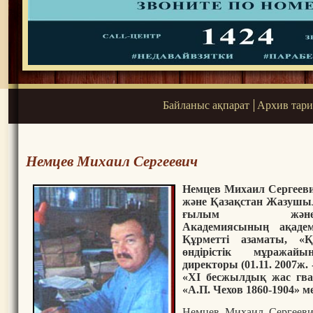
Байланыс ақпарат
Архив тар
Немцев Михаил Сергеевич
Немцев Михаил Сергеевич 
және Қазақстан Жазушы
ғылым жә
А
кадеми
ясының
ақадем
Құрметті азаматы
, «
Қ
өндірістік мұража
директоры
(01.11.
2007ж. -
«XI бесжылдық жас гв
«А.П. Чехов 1860-1904» м
Немцев Михаил Сергеев