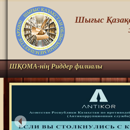
Шығыс Қазақс
ШҚОМА-нің Риддер филиалы