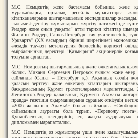
М.С. Немцевтің жеке бастамасы бойынша және қа
мұражайларға, орталық ресейлік мұрағаттарға жә
кітапханаларына шығармашылық экспедициялар жасалды. 
ғылыми-іздестіру жұмыстарын жүргізу нәтижесінде түпн
Риддер және оның уақыты" атты тарихи кітаптар шығары
Филипп Риддер, Санкт-Петербург тау училищесінің түле
Уркварта" (ХХ ғасырдың бірінші ширегіндегі экономикал
әлемдік тау-кен металлургия бизнесінің көрнекті өкіл
өмірбаянының деректері "Қазмырыш" акционерлік қоға
толуына арналған.
М.С. Немцевтың шығармашылық және өлкетанулық қызме
болды. Михаил Сергеевич Петровск ғылым және өнер 
сайланды (Санкт – Петербург қ.). Ақындық сөздің жо
қаласын зерттеуі және өлкетану кітаптарын шығарға
басқармасының Құрмет грамоталарымен марапатталды. 
Лениногор-Риддер қаласының Құрметті Азаматы жоғарғы
правда» газетінің оқырмандарына сұраныс өткізудің нәт
«2006 жылының Адамы!» болып сайланды. «Свободно
сайысының лауреаты бола тұрып, «Перевожу поэта
Құнанбаевтың өлеңдерінің ең жақсы аударылуы» н
дипломымен марапатталды.
М.С. Немцевтің өз жұмыстары үшін және қызығушылы
жиналған құжаттардың тарихи құндылығы бар: Ленино