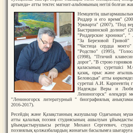
артында» атты тектес магнит-альбомының негізі болған ж
Немцевтің шығармашылық
Риддер и его время" (200
Уркварта" (2007), "Под ве
Быстршинской долине" (20
"Риддерские хроники", " 
"За Березовой Гривой" (
"Частица сердца моего"
"Родство" (1995), "Голо
(1998), "Птичий клавеси
дорог", "В строю горняков
қаласының суретшісі М.
қазақ, орыс және ағылшы
Беловодья" атты көркемде
суретші А.И. Карпеевтің
Надежды Веры и Любви
Лениногорск" өлеңдері ме
"Лениногорск литературный " биографиялық анықтамасы
2016-2017).
Ресейдің және Қазақстанның жазушылар Одағының мүше
атты қалалық поэзия студиясының ашылуын ұйымдасты
ұйымдастырушысы ретінде Михаил Сергеевич, студ
поэзиялық қолжазбалардың жинағын басылымға шығаруға