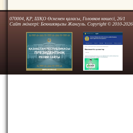
070004, ҚР, ШҚО Өскемен қаласы, Головков көшесі, 26/1
Сайт әкімгері: Бекниязқызы Жангуль. Copyright © 2010-2026