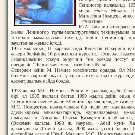
Лениногор қаласында 19
келді. Әкесі, Михаил П
Матвеевна Немцева, әпке
– Филатова.
Ю.А. Гагарин атындағы м
жылы Лениногор таулы-металлургиялық техникумына оқуғ
технолог мамандығын иеленді, кейін Лениногор п
зауытында жұмыс істеді.
1975 жылының 11 қарашасында Кеңестік Әскерінің қат
әскери бөлімінің 10 ротасының курсанты. Әскердегі қызме
Забайкальский әскери округінің "на боевом посту" кү
өлеңдерін "Ленинская смена" газетіне жіберді.
Әскерден кейін М. Немцев комбинатқа оралды. Ол Мәс
бөліміне сырттай оқуға түсті, институтта оқып жүргенде
қызығушылық пайда болды.
1978 жылы М.С. Немцев «Родник» қалалық әдеби бірле
бірі, ал 1985 жылдан бастап 1990 жылға дейін оның 
«Ленинская смена» және «Лениногорская правда» газетте
М.С. Немцевтың шығармалары бір неше рет жалпыодақт
әдеби-көркем альманахтарында, журналдарында, ұж
шығарылған. Алғашқы Шығыс Қазақстанның облыстық п
(Өскемен қаласы, 1998 ж. наурыз), «Абай күні» Ха
қатысушысы (Семей қаласы, 2000 жыл, қазан) болды.
әуесқойлы сазгері Юрий Мальцев М.С. Немцевтың өлең