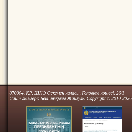
070004, ҚР, ШҚО Өскемен қаласы, Головков көшесі, 26/1
Сайт әкімгері: Бекниязқызы Жангуль. Copyright © 2010-2026