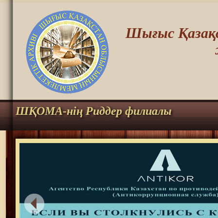
Шығыс Қазақс
ШҚОМА-нің Риддер филиалы