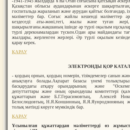
-1941-1945 жылдарда Ұлы Отан соғысына қатсықан әскер
Қазақстан облысы аудандарынан әскерге шақыртылғанд
госпитальда жараланып және аурудан қайтыс болғандар, із
мәліметтер бар. Соғыс жайлы кешенді мәліметтер әр
кездеседі: аты-жөні,тегі, жылы және туған жері
шақырылғаны.жақшаның ішінде әр түрлі оқылым нұсқалары 
түрлі дерекнамалардан түскен.Одан ары майдандағы та
жылдары, жерленген жерлері. Әр түрлі оқылым кезінд
қарау керек.
ҚАРАУ
ЭЛЕКТРОНДЫ ҚОР КАТА
- қордың орнын, қордың номерін, тізімдемелер санын жән
анықтауға болады.Ақпарат базасы үнемі толықтырыл
басқарудағы атқару орындарының және "Өскеме
депуттаттары және оның орындаушы комитеттері (қа
құжаттарын және Б.Г.Герасимовтың, Алексей Нико
Белослюдовтың, Н.Я.Коншинның, Я.Я.Яунродзиняның же
толық мәтінді көруге мүмкіндік бар.
ҚАРАУ
Ұсынылған құжаттардан мәліметтерді өз жұмыст