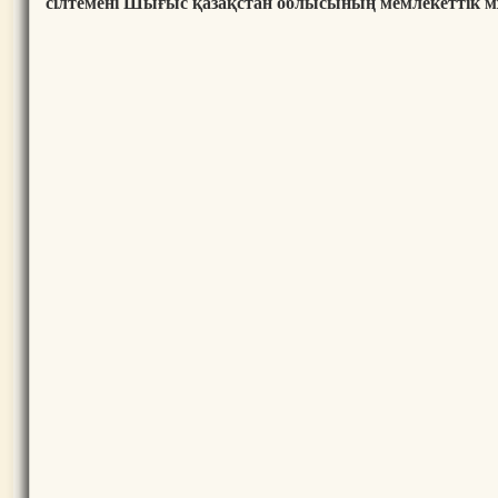
сілтемені Шығыс қазақстан облысының мемлекеттік мұ