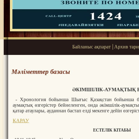
Байланыс ақпарат
Архив тар
Мәліметтер базасы
ӘКІМШІЛІК-АУМАҚТЫҚ 
- Хронология бойынша Шығыс Қазақстан бойынша бі
аумақтық өзгерістер бейнеленген, онда әкімшілік-аумақты
қатар атаулары, ауданнан бастап елді мекенге дейін өзгеріс
ҚАРАУ
ЕСТЕЛІК КІТАБЫ