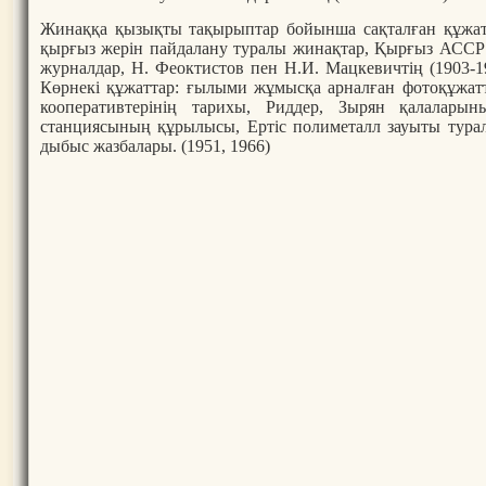
Жинаққа қызықты тақырыптар бойынша сақталған құжат
қырғыз жерін пайдалану туралы жинақтар, Қырғыз АСС
журналдар, Н. Феоктистов пен Н.И. Мацкевичтің (1903-1
Көрнекі құжаттар: ғылыми жұмысқа арналған фотоқұжа
кооперативтерінің тарихы, Риддер, Зырян қалалары
станциясының құрылысы, Ертіс полиметалл зауыты тура
дыбыс жазбалары. (1951, 1966)