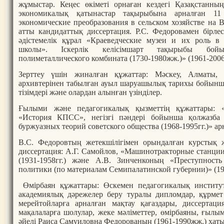
жұмыстар. Кеңес өкіметі орнаған кездегі Қазақстанның
экономикалық қатынастар тақырыбына арналған 11
экономические преобразования в сельском хозяйстве на Во
атты кандидаттық диссертация. Р.С. Федоровамен бірлес
әдістемелік құрал «Краеведческие музеи и их роль в 
школы». Іскерлік келісімшарт тақырыбы бой
полиметаллического комбината (1730-1980жж.)» (1961-2006
Зерттеу үшін жиналған құжаттар: Мәскеу, Алматы,
архивтерінен табылған ауыл шаруашылық тарихы бойын
тізімдері және олардан алынған үзінділер.
Ғылыми және педагогикалық қызметтің құжаттары: «
«История КПСС», негізгі пәндері бойынша қолжазба
буржуазных теорий советского общества (1968-1995гг.)» а
В.С. Федоровтың жетекшілігімен орындалған курстық 
диссертация: А.Г. Самойлов, «Машинотракторные станции
(1931-1958гг.) және А.В. Зинченконың «Преступнос
политики (по материалам Семипалатинской губернии)» (198
Өмірбаян құжаттары: Өскемен педагогикалық институт
академиялық дәрежелер беру туралы дипломдар, құрмет 
мерейтойларға арналған мақтау қағаздары, диссертаци
мақалаларға шолулар, жеке мәліметтер, өмірбаяны, ғылыми
әйелі Раиса Самуиловна Федорованың (1961-1990жж.) хаты