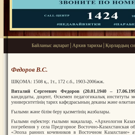
Байланыс ақпарат
Архив тарихы
Қорлардың си
Федоров В.С.
ШҚОМА: 1508 қ., 1т., 172 с.б., 1903-2006жж.
Виталий Сергеевич Федоров (20.01.1940 – 17.06.19
кандидаты, доцент, Өскемен педагогикалық институты м
университетінің тарих кафедрасының деканы және өлкета
Ғылыми және білім беру қызметінің жазбалары.
Ғылыми еңбектер: ғылыми мақалалар, «Археология Казах
погребения у села Предгорное Восточно-Казахстанская о
«Эпоха ранних кочевников в Восточном Казахстане» а