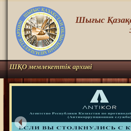
Шығыс Қазақс
ШҚО мемлекеттік архиві