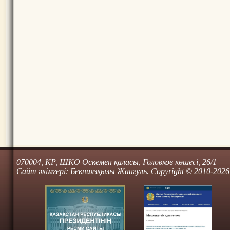
070004, ҚР, ШҚО Өскемен қаласы, Головков көшесі, 26/1
Сайт әкімгері: Бекниязқызы Жангуль. Copyright © 2010-2026