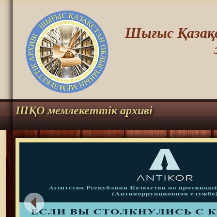
Шығыс Қазақс
ШҚО мемлекеттік архиві