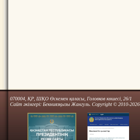
070004, ҚР, ШҚО Өскемен қаласы, Головков көшесі, 26/1
Сайт әкімгері: Бекниязқызы Жангуль. Copyright © 2010-2026