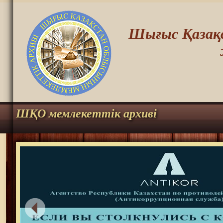
Шығыс Қазақс
ШҚО мемлекеттік архиві