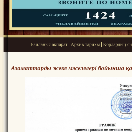
Байланыс ақпарат
Архив тарихы
Қорлардың си
Азаматтарды жеке мәселелері бойынша қ