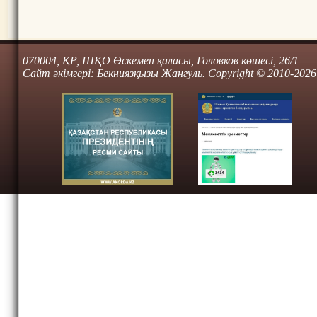
070004, ҚР, ШҚО Өскемен қаласы, Головков көшесі, 26/1
Сайт әкімгері: Бекниязқызы Жангуль. Copyright © 2010-2026