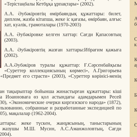
М
«Терістаңбалы Кетбұқа ұрпақтары» (2002).
А.А. Әубәкіровтің өмірбаяндық құжаттары: билет,
А
диплом, жазба кітапша, жеке іс қағазы, өмірбаян, алғыс
б
хат, куәлік, грамоталары (1970-2003)
А.А. Әубәкіровке келген хаттар: Сағди Қапасовтың
С
(2003).
к
А.А. Әубәкіровтің жазған хаттары:Ибрағим қажыға
(2002).
К
А.А.Әубәкіров туралы құжаттар: Ғ.Сәрсенбайқызы
а
«Суреттер коллекциясының көрмесі», А.Григорьева
«Предмет его страсти» (2003), «Суреттер көрінісі-менің
Қ
ған тақырыптар бойынша жинастырған құжаттары: кіші
Б
а Иоанноваға өз қол астындағы адамдарымен Ресей
30), «Экономические очерки киргизского народа» (1872),
льзованию, собранные и разработанные экспедицией по
К
5), мақалалар (1962-2004).
жаттары: жеке түскен, жанұясының, таныстарының
С
әне жазушы М.Ш. Мусин, А.С.Аманжоловтың, Сағди
2004).