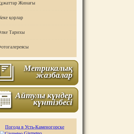
ұжаттар Жинағы
еке қорлар
лке Тарихы
отогалереясы
Метрикалық
жазбалар
Айтулы күндер
күнтізбесі
Погода в Усть-Каменогорске
Gismeteo