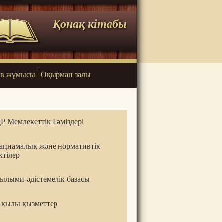
Қонақ кітабы
в жұмысы
Оқырман залы
Р Мемлекеттік Рәміздері
аңнамалық және нормативтік
ктілер
ылыми-әдістемелік базасы
қылы қызметтер