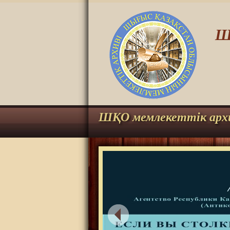
Ш
ШҚО мемлекеттік арх