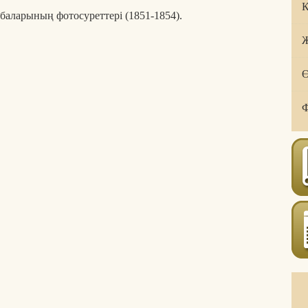
Қ
аларының фотосуреттері (1851-1854).
Ж
Ө
Ф