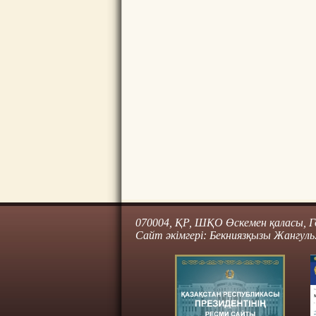
070004, ҚР, ШҚО Өскемен қаласы, Го
Сайт әкімгері: Бекниязқызы Жангуль.