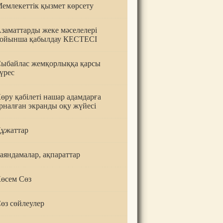
емлекеттік қызмет көрсету
заматтарды жеке мәселелері
ойынша қабылдау КЕСТЕСІ
ыбайлас жемқорлыққа қарсы
үрес
өру қабілеті нашар адамдарға
рналған экранды оқу жүйесі
ұжаттар
аяндамалар, ақпараттар
өсем Сөз
өз сөйлеулер