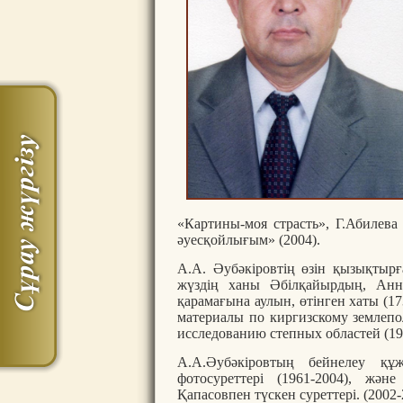
«Картины-моя страсть», Г.Абилева 
әуесқойлығым» (2004).
А.А. Әубәкіровтің өзін қызықтыр
жүздің ханы Әбілқайырдың, Анн
қарамағына аулын, өтінген хаты (17
материалы по киргизскому землепо
исследованию степных областей (190
А.А.Әубәкіровтың бейнелеу құ
фотосуреттері (1961-2004), ж
Қапасовпен түскен суреттері. (2002-