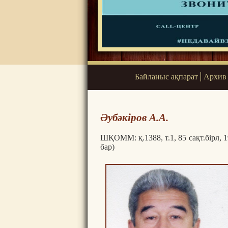
Байланыс ақпарат
Архив
Әубәкіров А.А.
ШҚОММ: қ.1388, т.1, 85 сақт.бірл, 1
бар)