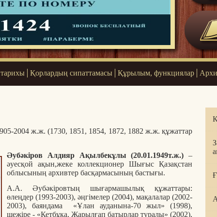
 тарихы
Қорлардың сипаттамасы
Құрылым, функциялар
Архи
Қ
905-2004 ж.ж. (1730, 1851, 1854, 1872, 1882 ж.ж. құжаттар
З
а
Әубәкіров Алдияр Ақылбекұлы (20.01.1949т.ж.)
–
әуесқой ақын,жеке коллекционер Шығыс Қазақстан
облысының архивтер басқармасының бастығы.
Ғ
А.А. Әубәкіровтың шығармашылық құжаттары:
өлеңдер (1993-2003), әңгімелер (2004), мақалалар (2002-
А
2003), баяндама «Ұлан ауданына-70 жыл» (1998),
шежіре - «Кетбұқа, Жарылғап батырлар туралы» (2002),