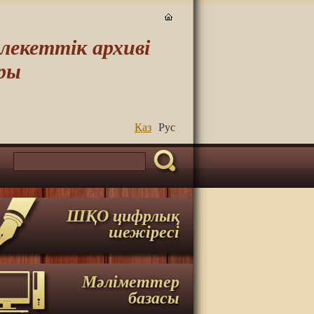
екеттік архиві
ры
Қаз
Руc
ШҚО цифрлық
шежіресі
Мәліметтер
базасы