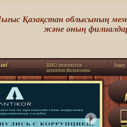
ығыс Қазақстан облысының мемл
және оның филиалда
иві
Iздеу
ШҚО мемлекеттік
архивінің филиалдары