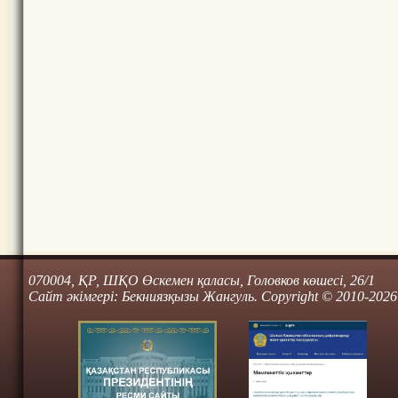
070004, ҚР, ШҚО Өскемен қаласы, Головков көшесі, 26/1
Сайт әкімгері: Бекниязқызы Жангуль. Copyright © 2010-2026