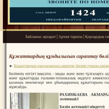
Байланыс ақпарат
Архив тарихы
Қорлардың си
Құжаттардың құндылығын сараптау бөлі
►
Құжаттардың құндылығын сараптау бөлімі туралы ереж
Бөлімнің негізгі мақсаты - заңды және жеке тұлғаларға ә
және құжаттарды ғылыми-техникалық өңдеуге көмектес
қаланың мекемелері мен ұйымдарының құжаттарына ғыл
жұмсайды.
РАХИМБАЕВА АКМАР
жетекшісі
Бөлім жетекшісі міндетті: