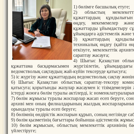
1) бөлімге басшылық етуге;
2) облыстың мемлекетті
құжаттардың құндылығын 
өңдеу, мекемемелер жән
құжаттарды ұйымдастыру с
ұйымдарға әдістемелік және 
3) құжаттардың құндыл
техникалық өңдеу (қайта 
өткізуге, мемлекеттік архив
сараптау жасауға;
4) Шығыс Қазақстан облы
құжаттама басқармасымен жүргізілетін, ұйымдардағ
ведомстволық сақтаудың жай-күйін тексеруде қатысуға;
5) іс жүргізу және құжаттардың ведомстволық сақтау жөні
6) Шығыс Қазақстан облыстық сараптау-тексеру комис
қатысуға; қорытынды жазулар жасаумен іс тізімдемелері
істерді жоюға бөлім туралы актілерді, іс номенклатуралары
7) бөлім жұмысы туралы жоспарлар жасап есеп беруге, со
архиві мен оның филиалдарының жылдық жоспарларының б
орындалуы туралы есеп беруге;
8) бөлімнің өндірістік жоспарын құрып, соның негізінде с
9) бөлім қызметінің бағыттары бойынша әдістемелік жұмыс
10) бөлім жұмысын, облыстың мемлекеттік архивінің б
үйлестіруге;