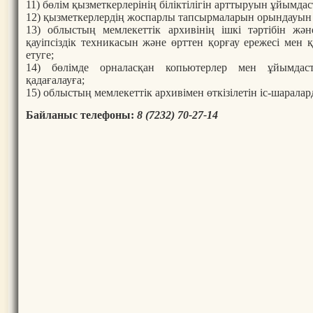
11) бөлім қызметкерлерінің біліктілігін арттыруын ұйымда
12) қызметкерлердің жоспарлы тапсырмаларын орындауын 
13) облыстың мемлекеттік архивінің ішкі тәртібін жән
қауіпсіздік техникасын және өрттен қорғау ережесі мен
етуге;
14) бөлімде орналасқан копьютерлер мен ұйымдас
қадағалауға;
15) облыстың мемлекеттік архивімен өткізілетін іс-шаралар
Байланыс телефоны:
8 (7232) 70-27-14