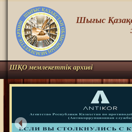
Шығыс Қазақс
ШҚО мемлекеттік архиві