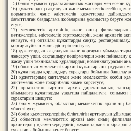
15) бөлім жұмысы туралы жиынтық жоспары мен есебін құ
16) құжаттардың сақталуын және мемлекеттік есебін қама
нормативтік және әдістемелік құжаттарды дайындау
бағытталған бағдарлама жобаларына ұсыныстар беруге жә
етуге;
17) мемлекеттік архивінің және оның филиалдарыны
нәтижелерін, әдістемелік зерттемелерін, жаңа архивтік а
енгізуге, ең оңтайлы құжаттарды сақтау, реставрациялау
қорғау жүйесін және әдістерін енгізуге;
18) құжаттардың сақталуын және қорғауын ұйымдастыр
жақсарту үшін, сақтандыру көшірмелерін және пайдалану
жасау үшін техникалық құралдардың номенклатурасын аны
19) облыстың мемлекеттік архиві құжаттарының құрамы ме
20) құжаттарды қорландыру сұрақтары бойынша бақылау ж
21) құжаттардың сақталуын және мемлекеттік есебін қа
әдістемелік және тәжірибелік көмек көрсетуге;
22) орнатылған тәртіпте архив директорының тапс
ұйымдарға құжаттарды уақытша пайдалануға, сонымен 
сұрақтарын шешуге;
23) бөлім жұмысын, облыстың мемлекеттік архивінің б
үйлестіруге;
24) бөлім қызметкерлерінің біліктілігін арттыруын ұйымда
25) облыстың мемлекеттік архиві мен оның филиалд
архивтердің қызметкередерінің жұмыстарына пікірсарап 
сұрақтары бойынша кеңес беруге;