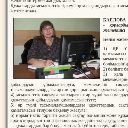
желдеткіштермен жабдықталған.
Құжаттарды мемлекеттік тіркеу "орталықтандырылған мемл
жүзеге асады.
БАЕЛОВА
-
қорлар
жетекшісі
Бөлім жетек
1) ҚР ҰА
қамтамас
мемлекетті
бөлімдеріні
2) бөлімге 
3) қала 
мекемеле
қабылдауын ұйымдастыруға, мемлекеттік сақ
тасымалдаушылардағы архив қорларын және құжаттарын қ
4) мемлекеттік сақтауға тапсыратын әр түрлі тасымалд
құжаттарын қабылдауын қамтамасыз етуге;
5) әр түрлі тасымалдаушылардағы құжаттардың сақт
қаматамасыз етілуіне бақылау жасауға;
6) нормативтік тәртіпті жасап сақтау бойынша және құж
архив қорларын тиісті физикалық жағдайында сақтау, соны
- құжаттардың бар болуы мен жай-күйін тексеру, табылмаған