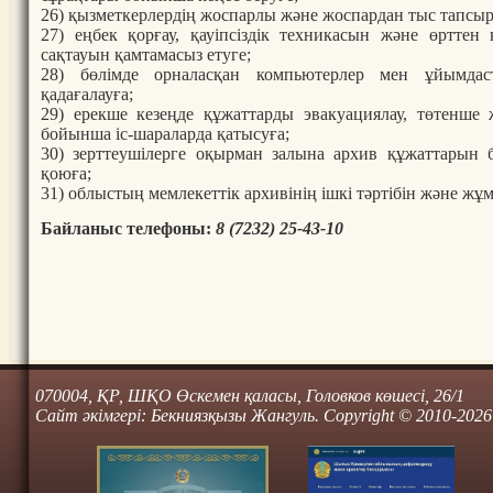
26) қызметкерлердің жоспарлы және жоспардан тыс тапсы
27) еңбек қорғау, қауіпсіздік техникасын және өрттен
сақтауын қамтамасыз етуге;
28) бөлімде орналасқан компьютерлер мен ұйымдас
қадағалауға;
29) ерекше кезеңде құжаттарды эвакуациялау, төтенше 
бойынша іс-шараларда қатысуға;
30) зерттеушілерге оқырман залына архив құжаттарын
қоюға;
31) облыстың мемлекеттік архивінің ішкі тәртібін және жұм
Байланыс телефоны:
8 (7232) 25-43-10
070004, ҚР, ШҚО Өскемен қаласы, Головков көшесі, 26/1
Сайт әкімгері: Бекниязқызы Жангуль. Copyright © 2010-2026