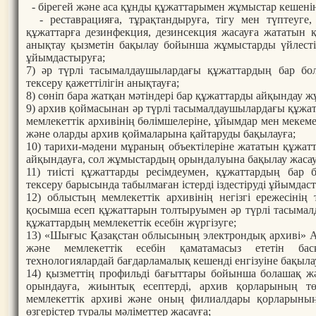
- бірегей және аса құнды құжаттарымен жұмыстар кешенін
- реставрацияға, тұрақтандыруға, тігу мен түптеуге, 
құжаттарға дезинфекция, дезинсекция жасауға жататын 
анықтау қызметін бақылау бойынша жұмыстарды үйлестір
ұйымдастыруға;
7) әр түрлі тасымалдаушылардағы құжаттардың бар б
тексеру қажеттілігін анықтауға;
8) сөніп бара жатқан мәтіндері бар құжаттарды айқындау
9) архив қоймасынан әр түрлі тасымалдаушылардағы құжа
мемлекеттік архивінің бөлімшелеріне, ұйымдар мен мекеме
және оларды архив қоймаларына қайтаруды бақылауға;
10) тарихи-мәдени мұраның объектілеріне жататын құжат
айқындауға, сол жұмыстардың орындалуына бақылау жасау
11) тиісті құжаттарды ресімдеумен, құжаттардың бар
тексеру барысында табылмаған істерді іздестіруді ұйымдас
12) облыстың мемлекеттік архивінің негізгі ережесінің 
қосымша есеп құжаттарын толтыруымен әр түрлі тасымал
құжаттардың мемлекеттік есебін жүргізуге;
13) «Шығыс Қазақстан облысының электрондық архиві» 
және мемлекеттік есебін қаматамасыз ететін бас
технологиялардай бағдарламалық кешенді енгізуіне бақыла
14) қызметтің профильді бағыттары бойынша болашақ ж
орындауға, жиынтық есептерді, архив қорларының т
мемлекеттік архиві және оның филиалдары қорларының
өзгерістер туралы мәліметтер жасауға;