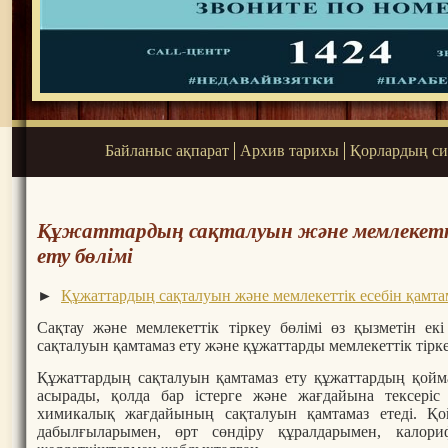
Байланыс ақпарат
Архив тарихы
Қорлардың си
Құжаттардың сақталуын және мемлекетт
ету бөлімі
►
Құжаттардың сақталуын және мемлекеттік есебін қамтам
Сақтау және мемлекеттік тіркеу бөлімі өз қызметін екі
сақталуын қамтамаз ету және құжаттарды мемлекеттік тірке
Құжаттардың сақталуын қамтамаз ету құжаттардың қойма
асырады, қолда бар істерге және жағдайына тексеріс 
химикалық жағдайының сақталуын қамтамаз етеді. Қойм
дабылғыларымен, өрт сөндіру құралдарымен, калор