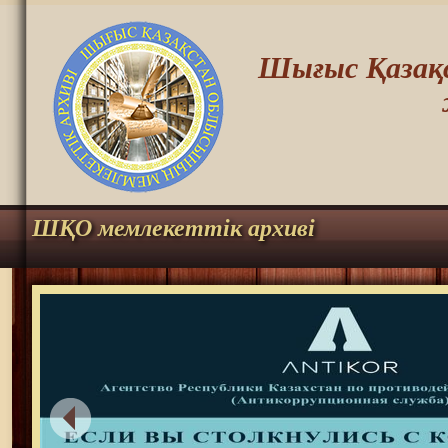
Шығыс Қазақс
ШҚО мемлекеттік архиві