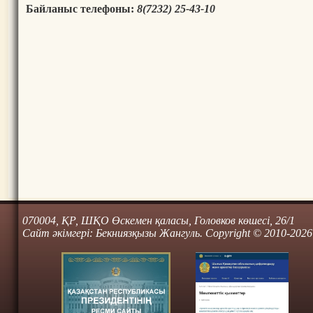
Байланыс телефоны:
8(7232) 25-43-10
070004, ҚР, ШҚО Өскемен қаласы, Головков көшесі, 26/1
Сайт әкімгері: Бекниязқызы Жангуль. Copyright © 2010-2026