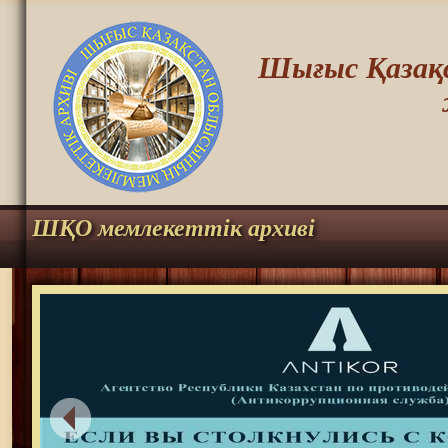
Шығыс Қазақс
ШҚО мемлекеттік архиві