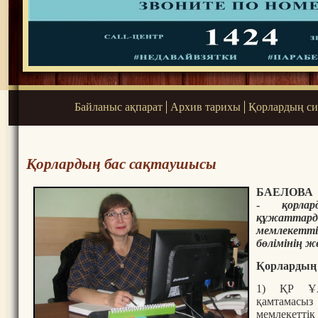
Байланыс ақпарат
Архив тарихы
Қорлардың си
Қорлардың бас сақтаушысы
БАЕЛОВА
-
қорл
құжатт
мемлекет
бөлімінің ж
Қорлардың 
1) ҚР ҰА
қамтамас
мемлекеттік