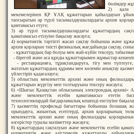
бөлімдер жұ
2) қала 
мекемелерінен ҚР ҰАҚ құжаттарын қабылдауын ұйымда
тапсыратын әр түрлі тасымалдаушылардағы архив қорла
қамтамасыз етуге;
3) әр түрлі тасымалдаушылардағы құжаттардың сақт
қаматамасыз етілуіне бақылау жасауға;
4) нормативтік тәртіпті жасап сақтау бойынша және құж
архив қорларын тиісті физикалық жағдайында сақтау, соны
- құжаттардың бар болуы мен жай-күйін тексеру, табылмаған
- бірегей және аса құнды құжаттарымен жұмыстар кешенін
- реставрацияға, тұрақтандыруға, тігу мен түптеуге,
жататын құжаттардың құрамы мен көлемін анықтау қызме
үйлестіріп қадағалауға;
5) облыстың мемлекеттік архиві және оның филиалдар
құжаттарын жүргізу мен толтыруына тексеру жасауға;
6) «Шығыс Қазақстан облысының электрондық архиві» 
және мемлекеттік есебін қаматамасыз ететін бас
технологиялардай бағдарламалық кешенді енгізуіне бақыла
7) қызметтің профильді бағыттары бойынша болашақ ж
орындауға, жиынтық есептерді, архив қорларының төл
мемлекеттік архиві және оның филиалдары қорларының
өзгерістер туралы мәліметтер жасауға;
8) құжаттардың сақталуын және мемлекеттік есебін қама
нормативтік және әдістемелік құжаттарды дайындау