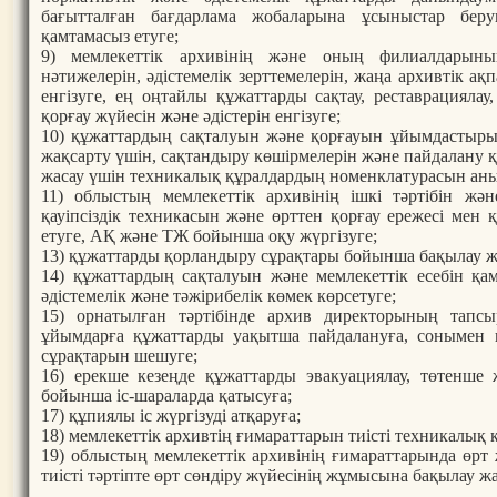
бағытталған бағдарлама жобаларына ұсыныстар бер
қамтамасыз етуге;
9) мемлекеттік архивінің және оның филиалдарыны
нәтижелерін, әдістемелік зерттемелерін, жаңа архивтік а
енгізуге, ең оңтайлы құжаттарды сақтау, реставрациялау
қорғау жүйесін және әдістерін енгізуге;
10) құжаттардың сақталуын және қорғауын ұйымдастыр
жақсарту үшін, сақтандыру көшірмелерін және пайдалану
жасау үшін техникалық құралдардың номенклатурасын аны
11) облыстың мемлекеттік архивінің ішкі тәртібін жән
қауіпсіздік техникасын және өрттен қорғау ережесі мен
етуге, АҚ және ТЖ бойынша оқу жүргізуге;
13) құжаттарды қорландыру сұрақтары бойынша бақылау ж
14) құжаттардың сақталуын және мемлекеттік есебін қа
әдістемелік және тәжірибелік көмек көрсетуге;
15) орнатылған тәртібінде архив директорының тап
ұйымдарға құжаттарды уақытша пайдалануға, сонымен 
сұрақтарын шешуге;
16) ерекше кезеңде құжаттарды эвакуациялау, төтенше 
бойынша іс-шараларда қатысуға;
17) құпиялы іс жүргізуді атқаруға;
18) мемлекеттік архивтің ғимараттарын тиісті техникалық
19) облыстың мемлекеттік архивінің ғимараттарында өрт
тиісті тәртіпте өрт сөндіру жүйесінің жұмысына бақылау ж