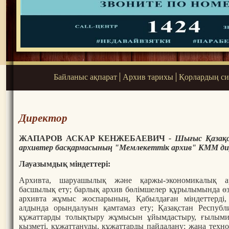
Байланыс ақпарат
Архив тарихы
Қорлардың си
Директор
ЖАПАРОВ АСКАР КЕНЖЕБАЕВИЧ
- Шығыс Қазақс
архивтер басқармасының "Мемлекеттік архив" КММ
д
Лауазымдық міндеттері:
Архивта, шаруашылық және қаржы-экономикалық ар
басшылық ету; барлық архив бөлімшелер құрылымында өз
архивта жұмыс жоспарының, Қабылдаған міндеттерді
алдында орындалуын қамтамаз ету; Қазақстан Респуб
құжаттарды толықтыру жұмысын ұйымдастыру, ғылыми-зе
қызметі, құжаттануды, құжаттарды пайдалану; жаңа техно