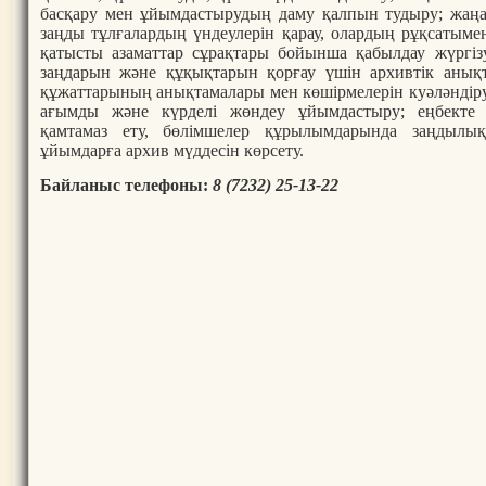
басқару мен ұйымдастырудың даму қалпын тудыру; жаңа 
заңды тұлғалардың үндеулерін қарау, олардың рұқсатыме
қатысты азаматтар сұрақтары бойынша қабылдау жүргіз
заңдарын және құқықтарын қорғау үшін архивтік анық
құжаттарының анықтамалары мен көшірмелерін куәләндіру
ағымды және күрделі жөндеу ұйымдастыру; еңбекте қ
қамтамаз ету, бөлімшелер құрылымдарында заңдылық
ұйымдарға архив мүддесін көрсету.
Байланыс телефоны:
8 (7232) 25-13-22