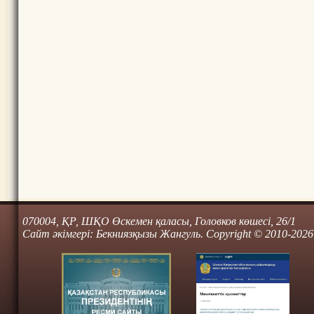
070004, ҚР, ШҚО Өскемен қаласы, Головков көшесі, 26/1
Сайт әкімгері: Бекниязқызы Жангуль. Copyright © 2010-2026