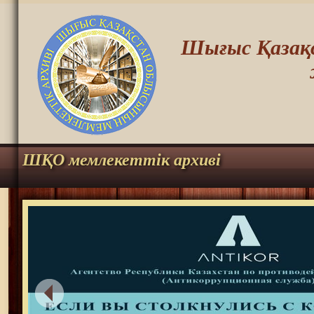
Шығыс Қазақс
ШҚО мемлекеттік архиві