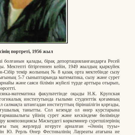
сінің портреті, 1956 жыл
 болғанын қалады, бірақ депортацияланғандарға Ресей
ы. Мектепті бітіргеннен кейін, 1949 жылдың қыркүйек
н-Сібір темір жолының № 8 қазақ орта мектебінде сызу
дығының 5-7 сыныптарында математика, сызу және сурет
арнайы және саяси білімін жүйелі түрде арттыра отырып,
өрсетті.
ика-математика факультетінде оқыды Н.К. Крупская
агогикалық институтында ғылыми студенттік қоғамның
л салмақта штангадан институттың біріншілігін қорғады,
ығушылық танытты. Сол кезеңде ол өнер курстарына
ғармашылығы үйінің сурет және кескіндеме бөлімінде
іру композициясы Мәскеудегі көркемөнер суретшілерінің
дағы тың жерлерді игеруге арналған «Әннің тууы»
ін Ю. Рерль Өнер Фестивалінің Лауреаты атағына ие