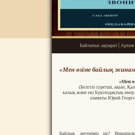
Байланыс ақпарат
Архив
«Мен өзіме байлық жинам
«Мен ө
(Белгілі суретші, ақын, Қа
калық және екі Бүкілодақтық өнер
азаматы Юрий Георги
Аурула
Достармен ба
Және О
Байлық дегеніміз не? Википед