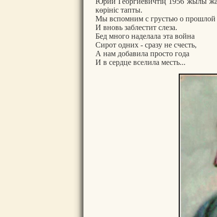
Юрий Георгиевичтің 1956 жылы жа
көрініс тапты.
Мы вспомним с грустью о прошлой
И вновь заблестит слеза.
Бед много наделала эта война
Сирот одних - сразу не счесть,
А нам добавила просто года
И в сердце вселила месть...