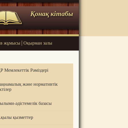
Қонақ кітабы
в жұмысы
Оқырман залы
Р Мемлекеттік Рәміздері
аңнамалық және нормативтік
ктілер
ылыми-әдістемелік базасы
қылы қызметтер