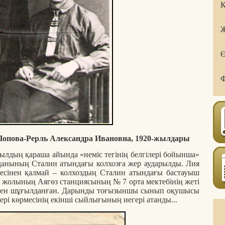
Қ
Ж
Ө
Ф
Попова-Рерль Александра Ивановна, 1920-жылдары
ылдың қараша айында «неміс тегінің белгілері бойынша»
уданының Сталин атындағы колхозға жер аударылды. Лия
есінен қалмай – колхоздың Сталин атындағы бастауыш
ір жолының Аягөз станциясының № 7 орта мектебінің жеті
алумен шұғылданған. Дарынды тоғызыншы сынып оқушысы
рі көрмесінің екінші сыйлығының иегері атанды...