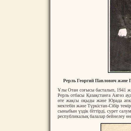
Рерль Георгий Павлович және 
Ұлы Отан соғысы басталып, 1941 ж
Рерль отбасы Қазақстанға Аягөз а
өте жақсы оқыды және Юрада әпк
мектебін және Түркістан-Сібір тем
сыныбын үздік біттірді, сурет с
республикалық балалар бейнелеу өне