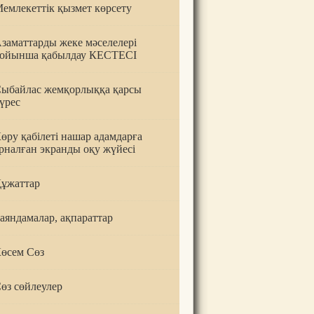
емлекеттік қызмет көрсету
заматтарды жеке мәселелері
ойынша қабылдау КЕСТЕСІ
ыбайлас жемқорлыққа қарсы
үрес
өру қабілеті нашар адамдарға
рналған экранды оқу жүйесі
ұжаттар
аяндамалар, ақпараттар
өсем Сөз
өз сөйлеулер