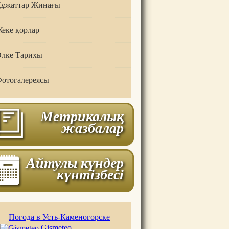
ұжаттар Жинағы
еке қорлар
лке Тарихы
отогалереясы
Метрикалық
жазбалар
Айтулы күндер
күнтізбесі
Погода в Усть-Каменогорске
Gismeteo