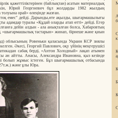
М
рлік қажеттіліктерінен (байлықтан) асатын материалдық
мкін, Юрий Георгиевич бұл жолдарды 1982 жылдың
толуына орай» өлеңінде жазған.
А
 тоқ емес" дейді. Дарынды,өте ақылды, шығармашылығы
б
ты адамдар туралы «Құдай оларды атап өтті» дейді. Егер
уылғанға дейін алдын - ала анықталған болса, Хабаровтың
қ «шығармашылық тастарын» жинап, бірнеше және қиын
С
к
ад) облысының Ровеньки қаласында Украин КСР зиялы
лген. Әкесі, Георгий Павлович, оқу үйінің меңгерушісі
атикадан сабақ берді, «Антон Холодный» лақап атымен
К
сы ән айтты. Анасы, Александра Ивановна, қыз кезінде
а
мі болып жұмыс істеген. Бұл шығармашылық отбасында
27т.ж.) және ұлы Юра.
Қ
Б
К
С