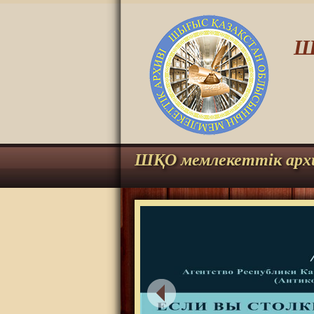
Ш
ШҚО мемлекеттік арх