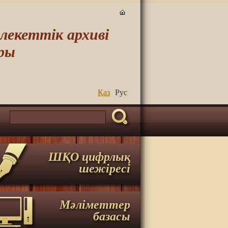
екеттік архиві
ры
Қаз
Руc
ШҚО цифрлық
шежіресі
Мәліметтер
базасы