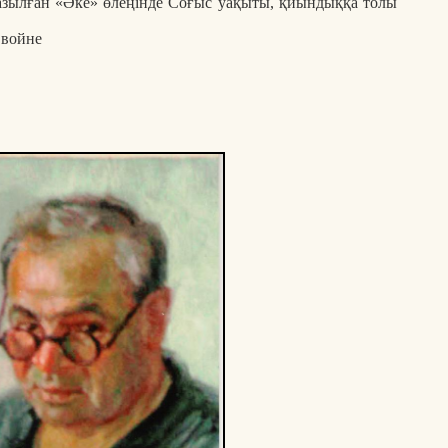
зылған «Әке» өлеңінде Соғыс уақыты, қиындыққа толы
 войне