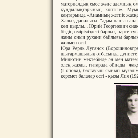
материалдық емес және адамның өмі
құндылықтарының көптігі». Мү
қаңтарында «Анамның жетпіс жасқа 
Халық даналығы: "адам нанға ғана
көп қырлы... Юрий Георгиевич сияқ
біздің өміріміздегі барлық нәрсе т
жаны оның рухани байлығы барлы
жолмен өтті.
Юра Рерль Луганск (Ворошиловгр
шығармашылық отбасында дүниеге ке
Милютин мектебінде ән мен матем
өлең жазды, гитарада ойнады, жақ
(Попова), бастауыш сынып мұғалі
керемет балалар өсті - қызы Лия (19