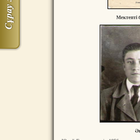
Мектепті 
Әк