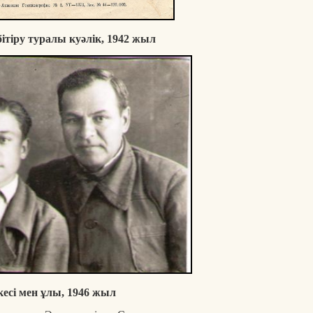
бітіру туралы куәлік, 1942 жыл
есі мен ұлы, 1946 жыл