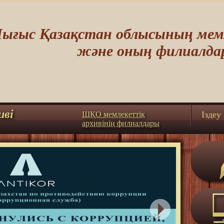
ығыс Қазақстан облысының мемл
және оның филиалда
иві
Iздеу
ШҚО мемлекеттік
архивінің филиалдары