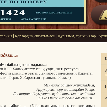
 тарихы
Қорлардың сипаттамасы
Құрылым, функциялар
Архи
адым...»
Қ
зіме байлық жинамадым...»
зақ КСР Халық ағарту ісінің үздігі, жеті республи
З
 фестивалінің лауреаты, Лениногор қаласының Құрметті
а
евич Рерль-Хабаровтың туғанына 90 жыл)
Мен өзіме байлық жинамадым,
Ғ
р мен сұр шаштардан басқа,
уырластық байланысын
нығайтты
таныма адам қыз еттім...
А
ияға сәйкес – «Байлық-адамның немесе қоғамның