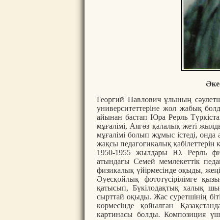
Әке
Георгий Павлович ұлының сәулетші
университеттеріне жол жабық болд
айынан бастап Юра Рерль Түркіста
мұғалімі, Аягөз қалалық жеті жыл
мұғалімі болып жұмыс істеді, онда 
жақсы педагогикалық қабілеттерін к
1950-1955 жылдары Ю. Рерль физ
атындағы Семей мемлекеттік пед
физикалық үйірмесінде оқыды, жеңі
Әуесқойлық фототүсірілімге қыз
қатысып, Бүкілодақтық халық шы
сырттай оқыды. Жас суретшінің біт
көрмесінде қойылған Қазақстан
картинасы болды. Композиция үш