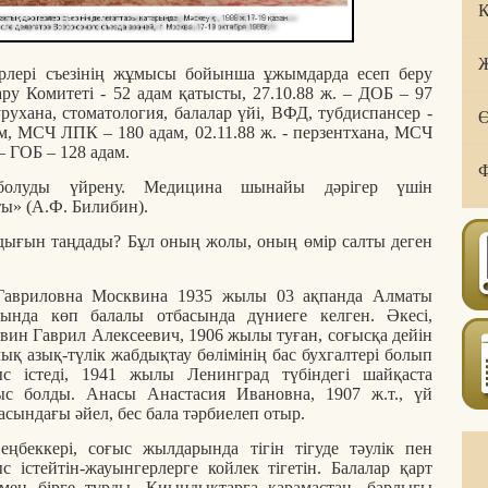
Қ
Ж
ерлері съезінің жұмысы бойынша ұжымдарда есеп беру
ару Комитеті - 52 адам қатысты, 27.10.88 ж. – ДОБ – 97
рухана, стоматология, балалар үйі, ВФД, тубдиспансер -
Ө
ем, МСЧ ЛПК – 180 адам, 02.11.88 ж. - перзентхана, МСЧ
 – ГОБ – 128 адам.
Ф
 болуды үйрену. Медицина шынайы дәрігер үшін
ты» (А.Ф. Билибин).
ндығын таңдады? Бұл оның жолы, оның өмір салты деген
Гавриловна Москвина 1935 жылы 03 ақпанда Алматы
сында көп балалы отбасында дүниеге келген. Әкесі,
вин Гаврил Алексеевич, 1906 жылы туған, соғысқа дейін
ық азық-түлік жабдықтау бөлімінің бас бухгалтері болып
с істеді, 1941 жылы Ленинград түбіндегі шайқаста
ыс болды. Анасы Анастасия Ивановна, 1907 ж.т., үй
сындағы әйел, бес бала тәрбиелеп отыр.
еңбеккері, соғыс жылдарында тігін тігуде тәулік пен
с істейтін-жауынгерлерге койлек тігетін. Балалар қарт
імен бірге тұрды. Қиындықтарға қарамастан, барлығы