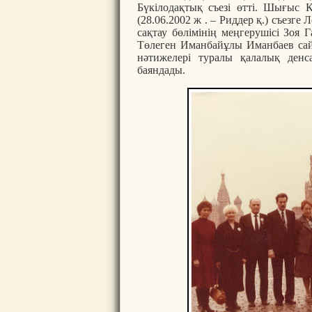
Бүкілодақтық съезі өтті. Шығыс 
(28.06.2002 ж . – Риддер қ.) съезг
сақтау бөлімінің меңгерушісі Зоя 
Төлеген Иманбайұлы Иманбаев сай
нәтижелері туралы қалалық денс
баяндады.