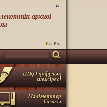
екеттік архиві
ры
Қаз
Руc
ШҚО цифрлық
шежіресі
Мәліметтер
базасы