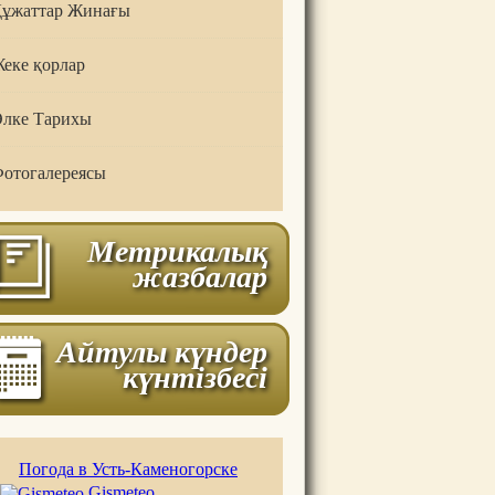
ұжаттар Жинағы
еке қорлар
лке Тарихы
отогалереясы
Метрикалық
жазбалар
Айтулы күндер
күнтізбесі
Погода в Усть-Каменогорске
Gismeteo