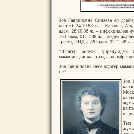
Зоя Гавриловна Силаева ел дәріг
кестесі: 24.10.88 ж. – Қалалық Атқ
адам, 28.10.88 ж. – инфекциялық ау
163 адам, 01.11.88 ж. - жедел жәрд
треста, ПНД – 220 адам, 03.11.88 ж.
"Дәрігер болуды үйрену-адам
мамандықтанда артық – ол өмір сал
Зоя Гавриловна неге дәрігер мама
не?
Зоя 
қала
Моск
қалал
жұмы
қайт
шаруа
Тыл 
жұмы
әжес