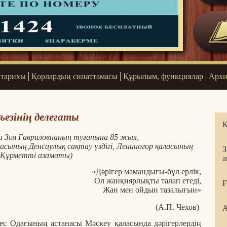
 тарихы
Қорлардың сипаттамасы
Құрылым, функциялар
Архи
ъезінің делегаты
Қ
а Зоя Гавриловнаның туғанына 85 жыл,
сының Денсаулық сақтау үздігі, Лениногор қаласының
З
Құрметті азаматы)
а
«Дәрігер мамандығы-бұл ерлік,
Ол жанқиярлықты талап етеді,
Ғ
Жан мен ойдын тазалығын»
(А.П. Чехов)
А
ес Одағының астанасы Мәскеу қаласында дәрігерлердің