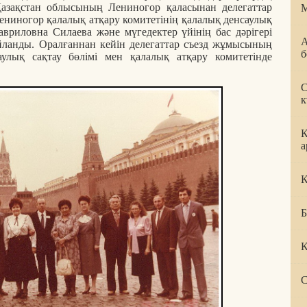
Қазақстан облысының Лениногор қаласынан делегаттар
М
е Лениногор қалалық атқару комитетінің қалалық денсаулық
Гавриловна Силаева және мүгедектер үйінің бас дәрігері
А
ланды. Оралғаннан кейін делегаттар съезд жұмысының
б
аулық сақтау бөлімі мен қалалық атқару комитетінде
С
к
К
а
Қ
Б
К
С