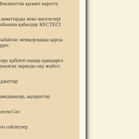
емлекеттік қызмет көрсету
заматтарды жеке мәселелері
ойынша қабылдау КЕСТЕСІ
ыбайлас жемқорлыққа қарсы
үрес
өру қабілеті нашар адамдарға
рналған экранды оқу жүйесі
ұжаттар
аяндамалар, ақпараттар
өсем Сөз
өз сөйлеулер