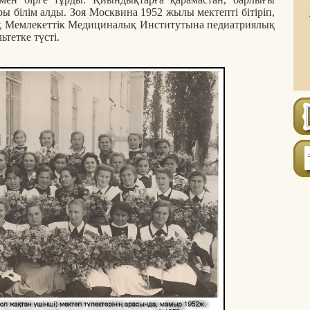
ы білім алды. Зоя Москвина 1952 жылы мектепті бітіріп,
қ Мемлекеттік Медициналық Институтына педиатриялық
ьтетке түсті.