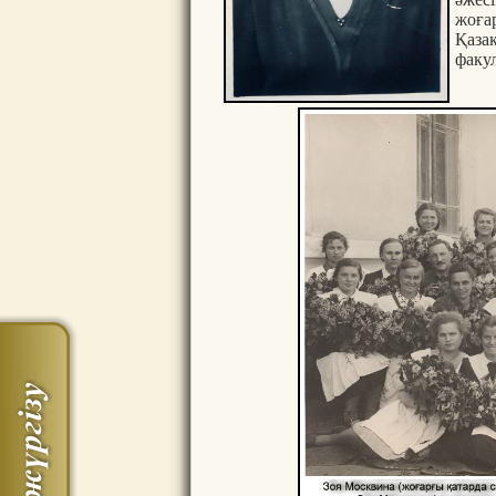
жоғар
Қаза
факул