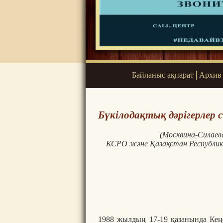
Байланыс ақпарат
Архив
Бүкілодақтық дәрігерлер с
(Москвина-Силаев
КСРО және Қазақстан Республика
1988 жылдың 17-19 қазанында Кең