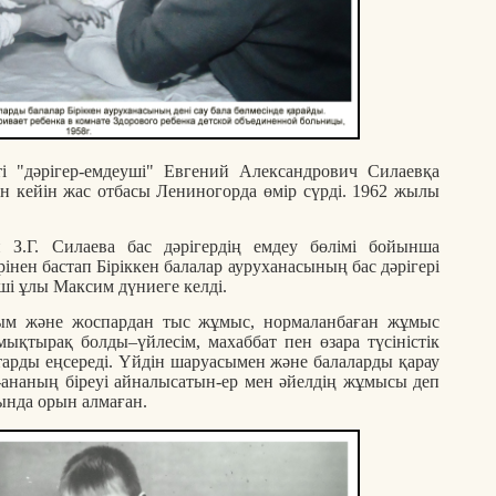
і "дәрігер-емдеуші" Евгений Александрович Силаевқа
н кейін жас отбасы Лениногорда өмір сүрді. 1962 жылы
З.Г. Силаева бас дәрігердің емдеу бөлімі бойынша
інен бастап Біріккен балалар ауруханасының бас дәрігері
і ұлы Максим дүниеге келді.
ым және жоспардан тыс жұмыс, нормаланбаған жұмыс
мықтырақ болды–үйлесім, махаббат пен өзара түсіністік
тарды еңсереді. Үйдін шаруасымен және балаларды қарау
а-ананың біреуі айналысатын-ер мен әйелдің жұмысы деп
сында орын алмаған.