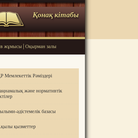
Қонақ кітабы
в жұмысы
Оқырман залы
Р Мемлекеттік Рәміздері
аңнамалық және нормативтік
ктілер
ылыми-әдістемелік базасы
қылы қызметтер