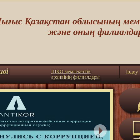
ығыс Қазақстан облысының мемл
және оның филиалда
иві
Iздеу
ШҚО мемлекеттік
архивінің филиалдары