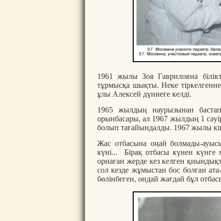
1961 жылы Зоя Гавриловна білікт
тұрмысқа шықты. Неке тіркелгенне
ұлы Алексей дүниеге келді.
1965 жылдың наурызынан бастап 
орынбасары, ал 1967 жылдың 1 сәуір
болып тағайындалды. 1967 жылы кіш
Жас отбасына оңай болмады-ауыс
күні... Бірақ отбасы күнен күнге 
орнаған жерде кез келген қиындық
сол кезде жұмыстан бос болған ат
бөлінбеген, ондай жағдай бұл отба