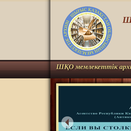
Ш
ШҚО мемлекеттік арх