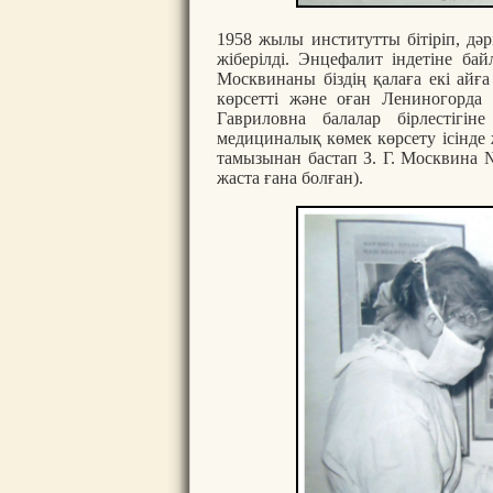
1958 жылы институтты бітіріп, дәр
жіберілді. Энцефалит індетіне б
Москвинаны біздің қалаға екі айға 
көрсетті және оған Лениногорда
Гавриловна балалар бірлестігін
медициналық көмек көрсету ісінде
тамызынан бастап З. Г. Москвина 
жаста ғана болған).