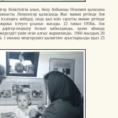
ігер біліктілігін алып, бөлу бойынша Өскемен қаласына
айланысты Лениногор қаласында Жас маман ретінде Зоя
іссапарға жіберді, онда қыз өзін сауатты маман ретінде
 жұмыс істеуге ұсыныс жасады. 22 тамыз 1958ж. Зоя
е дәрігер-педиатр болып қабылданды, қазан айында
 жеделдігі үшін оған алғыс жарияланды. 1960 жылдың 20
№ 1 емхана меңгерушісі қызметіне ауыстырылды (қыз 25