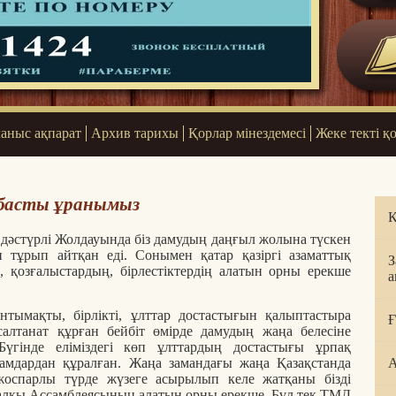
аныс ақпарат
Архив тарихы
Қорлар мінездемесі
Жеке текті қ
– басты ұранымыз
Қ
 дәстүрлі Жолдауында біз дамудың даңғыл жолына түскен
п тұрып айтқан еді. Сонымен қатар қазіргі азаматтық
З
 қозғалыстардың, бірлестіктердің алатын орны ерекше
а
тымақты, бірлікті, ұлттар достастығын қалыптастыра
Ғ
салтанат құрған бейбіт өмірде дамудың жаңа белесіне
 Бүгінде еліміздегі көп ұлттардың достастығы ұрпақ
амдардан құралған. Жаңа замандағы жаңа Қазақстанда
А
жоспарлы түрде жүзеге асырылып келе жатқаны бізді
халқы Ассамблеясының алатын орны ерекше. Бұл тек ТМД