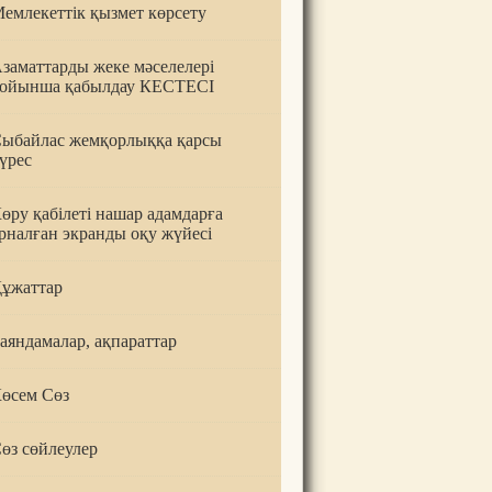
емлекеттік қызмет көрсету
заматтарды жеке мәселелері
ойынша қабылдау КЕСТЕСІ
ыбайлас жемқорлыққа қарсы
үрес
өру қабілеті нашар адамдарға
рналған экранды оқу жүйесі
ұжаттар
аяндамалар, ақпараттар
өсем Сөз
өз сөйлеулер