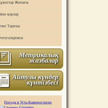
ұжаттар Жинағы
еке қорлар
лке Тарихы
отогалереясы
Метрикалық
жазбалар
Айтулы күндер
күнтізбесі
Погода в Усть-Каменогорске
Gismeteo