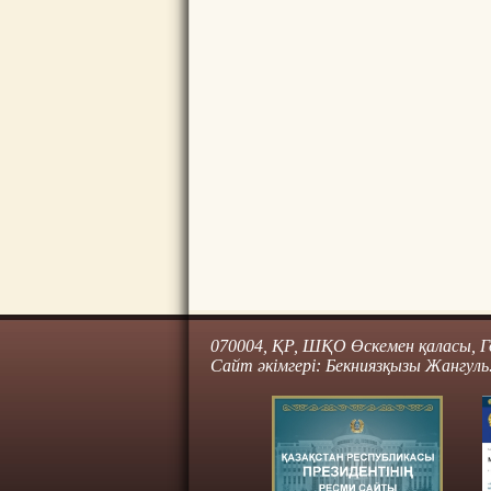
070004, ҚР, ШҚО Өскемен қаласы, Го
Сайт әкімгері: Бекниязқызы Жангуль.