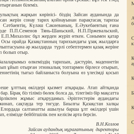
М
отырғанын білеміз.
улықтың жарқын көрінісі- біздің Зайсан ауданында да
А
айсан жерін сонау тарих қойнауынан парақтасақ тарихы
б
т Сәтбаевтің, Күләш Сәкиеваның, Е.Әукебаевтың ғана
рде П.П.Семенов Тянь-Шаньский, Н.П.Пржевальский,
 Е.П.Михаэлис бұл жерден жүріп өткен. Сонымен қатар
С
. Осы орайда Қазақстанның тарихындағы ұзақ жылдарға
к
лыптасуына әр жылдарда түрлі себептермен қазақ жеріне
еп болып отыр.
К
алаларымыз өлкеміздің тарихын, дәстүрін, мәдениетін
а
болып ұйып отырған этникалық топтармен бірлесе отырып,
ениетінің тығыз байланыста болуына өз үлесімді қосып
Қ
еше ұлттың өкілдері қызмет атқарады. Атап айтқанда
ар. Бірақ біз тіліміз бөлек болса да, тілегіміз бір мақсатта
Б
ірлікпен жұмыс атқарудамыз. Әріптестерім аудандағы
инап, сақтауда тер төгуде. Биылғы Қазақстан халқы
К
Елордада салтанатты ашылуы барша ұлт өкілдері үшін
, елімізде бейбітшілік пен келісім арта берсін.
С
В.Н.Козлов
Зайсан аудандық мұрағатының директоры