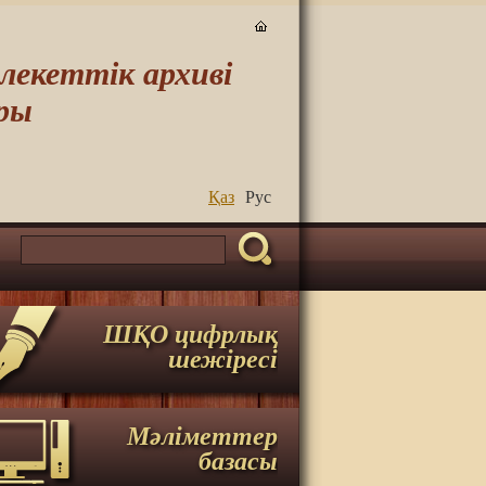
екеттік архиві
ры
Қаз
Руc
ШҚО цифрлық
шежіресі
Мәліметтер
базасы