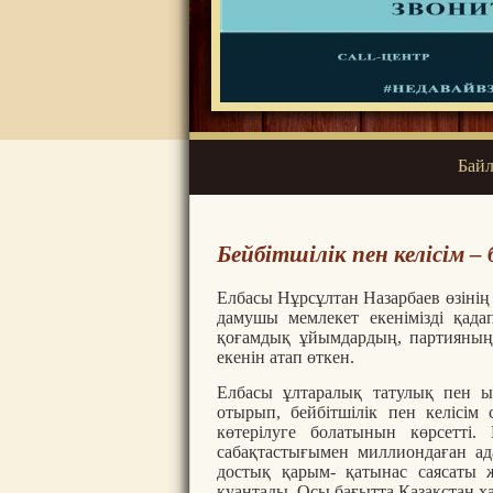
Байл
Бейбітшілік пен келісім 
Елбасы Нұрсұлтан Назарбаев өзінің
дамушы мемлекет екенімізді қада
қоғамдық ұйымдардың, партияның,
екенін атап өткен.
Елбасы ұлтаралық татулық пен ын
отырып, бейбітшілік пен келісім 
көтерілуге болатынын көрсетті.
сабақтастығымен миллиондаған ад
достық қарым- қатынас саясаты 
қуантады. Осы бағытта Қазақстан 