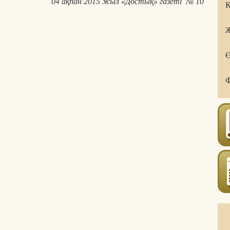
04 ақпан 2015 жыл «Достық» газеті № 10
Қ
Ж
Ө
Ф