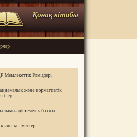
Қонақ кітабы
орлар
Р Мемлекеттік Рәміздері
аңнамалық және нормативтік
ктілер
ылыми-әдістемелік базасы
қылы қызметтер