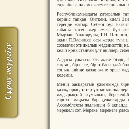
елдеріне ғана емес әлемге танылып 
Республикамыздағы ұлтаралық тат
көрініс тапқан. Өйткені, киелі З
тереңде жатыр. Себебі бұл Баязи
табаны тиген жер емес, бұл же
Мырзаш Алдиярұлы, Г.Н. Патанин,
ақын П.Васильев осы жерде туған
созылған этникалық мәдениеттің қа
келіп қоныстанған ұлт өкілдері себ
Алдағы уақытта біз және біздің б
сақтап, бірлікте, бір отбасындай 
соның ішінде қазақ және орыс мәд
келемін.
Менің басқаратын ұжымымда бірн
қазақ, орыс, татар ұлтының өкілдері б
жұдырықтай жұмылып, берекелі-б
тарихи маңызы бар құжаттарды ж
Ассамблеясы жылының 6 ақпанда 
мерекелі сәт. Мереке мерекеге ұласып