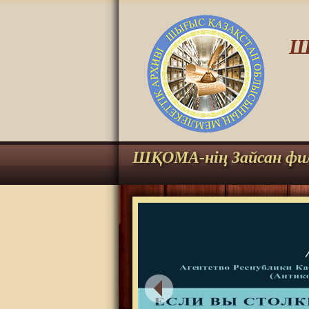
Ш
ШҚОМА-нің Зайсан фи