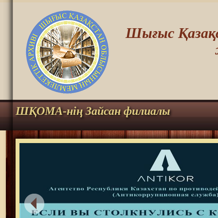
Шығыс Қазақс
ШҚОМА-нің Зайсан филиалы