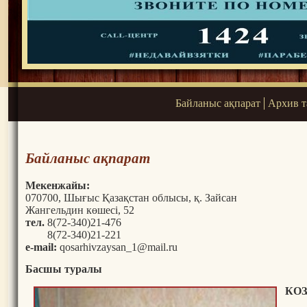
Байланыс ақпарат
Архив 
Байланыс ақпарат
Мекенжайы
:
070700, Шығыс Қазақстан облысы, қ. Зайсан
Жангельдин көшесі, 52
тел.
8(72-340)21-476
8(72-340)21-221
e-mail:
qosarhivzaysan_1@mail.ru
Басшы туралы
КО