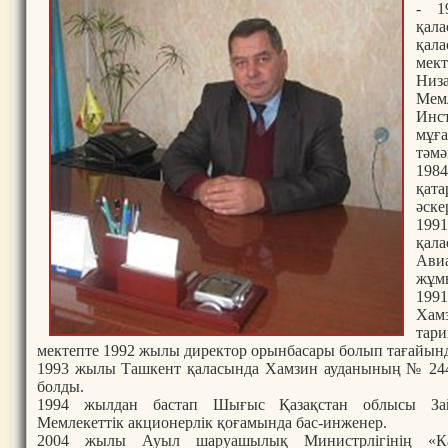
- 1
қал
қал
мект
Ни
Ме
Инст
мұғ
тәмә
1984
қат
әске
19
қал
Ави
жұмы
199
Хамз
тари
мектепте 1992 жылы директор орынбасары болып тағайын
1993 жылы Ташкент қаласында Хамзин ауданының № 244 
болды.
1994 жылдан бастап Шығыс Қазақстан облысы Зай
Мемлекеттік акционерлік қоғамында бас-инженер.
2004 жылы Ауыл шаруашылық Министрлігінің «Каз