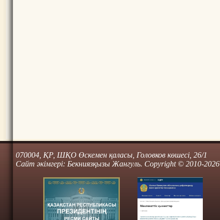
070004, ҚР, ШҚО Өскемен қаласы, Головков көшесі, 26/1
Сайт әкімгері: Бекниязқызы Жангуль. Copyright © 2010-2026