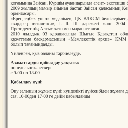
қоғамында Зайсан, Күршім аудандарында агент- экстеншн 
2009 жылдың мамыр айынан бастап Зайсан қаласының Көп
орынбасары.
«Ерең еңбек үшін» медалімен, ЦК ВЛКСМ белгілерімен,
гвардеец пятилетки», І. ІІ. ІІІ. дәрежесі және 200
Президентінің Алғыс хатымен марапатталған.
2010 жылдың 03 қарашасында Шығыс Қазақстан облы
құжаттама басқармасының «Мемлекеттік архив» КММ
болып тағайындалды.
Үйленген, қыз баланы тәрбиелеуде.
Азаматтарды қабылдау уақыты:
понедельник-четверг
с 9-00 по 18-00
Қабылдау күні:
Оқу залының жұмыс күні: күнделікті дүйсенбіден жұмаға д
сағ. 10-00ден 17-00 ге дейін қабылдайды