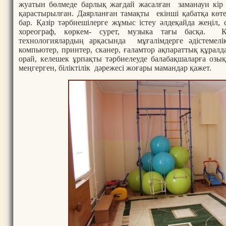
жуатын бөлмеде барлық жағдай жасалған заманауи кір 
қарастырылған. Даярланған тамақты екінші қабатқа көт
бар. Қазір тәрбиешілерге жұмыс істеу әлдеқайда жеңіл, с
хореограф, көркем- сурет, музыка тағы басқа. Қ
технологиялардың арқасында мұғалімдерге әдістемелік
компьютер, принтер, сканер, ғаламтор ақпараттық құралд
орай, келешек ұрпақты тәрбиелеуде балабақшаларға озы
меңгерген, біліктілік дәрежесі жоғары мамандар қажет.