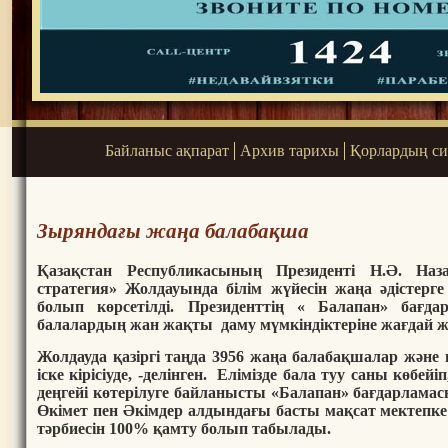
Байланыс ақпарат
Архив тарихы
Қорлардың си
Зыряндағы жаңа балабақша
Қазақстан Республикасының Президенті Н.Ә. Наз
стратегия» Жолдауында білім жүйесін жаңа әдістер
болып көрсетілді. Президенттің « Балапан» бағда
балалардың жан жақты даму мүмкіндіктеріне жағдай ж
Жолдауда қазіргі таңда 3956 жаңа балабақшалар және
іске кірісіуде, -делінген. Елімізде бала туу саны көб
деңгейі көтерілуге байланысты «Балапан» бағдарлама
Өкімет пен Әкімдер алдындағы басты мақсат мектепке 
тәрбиесін 100% қамту болып табылады.