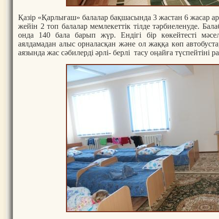
Қазір «Қарлығаш» балалар бақшасында 3 жастан 6 жасар а
жейін 2 топ балалар мемлекеттік тілде тәрбиеленуде. Бал
онда 140 бала барып жүр. Ендігі бір көкейтесті мәсе
аялдамадан алыс орналасқан және ол жаққа көп автобуста
аязында жас сәбилерді әрлі- берлі тасу оңайға түспейтіні ра