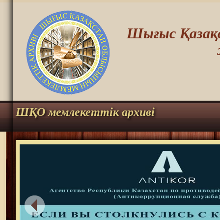
Шығыс Қазақс
ШҚО мемлекеттік архиві