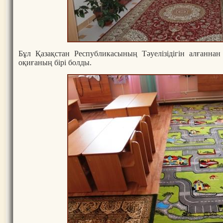
Бұл Қазақстан Республикасының Тәуелізідігін алғанна
оқиғаның бірі болды.