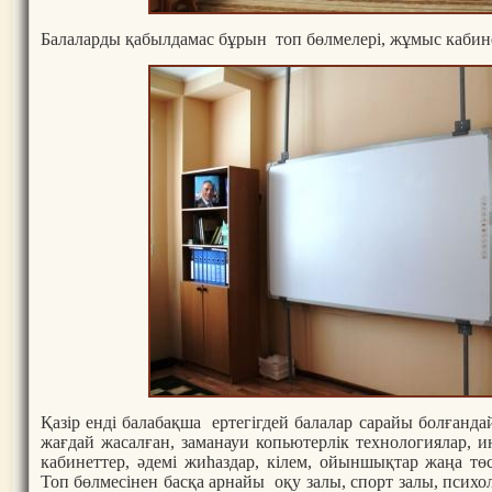
Балаларды қабылдамас бұрын топ бөлмелері, жұмыс кабинет
Қазір енді балабақша ертегігдей балалар сарайы болғанд
жағдай жасалған, заманауи копьютерлік технологиялар, ин
кабинеттер, әдемі жиһаздар, кілем, ойыншықтар жаңа тө
Топ бөлмесінен басқа арнайы оқу залы, спорт залы, психол