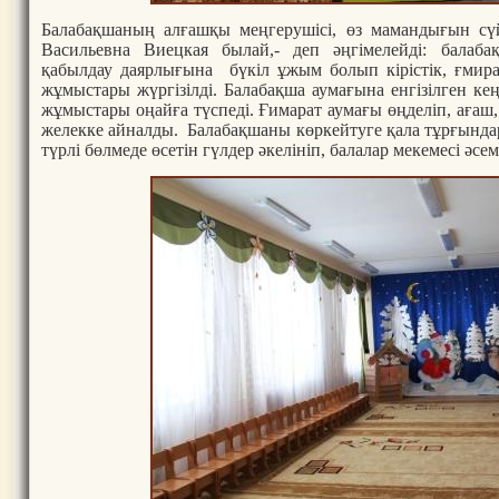
Балабақшаның алғашқы меңгерушісі, өз мамандығын сүйе
Васильевна Виецкая былай,- деп әңгімелейді: балаба
қабылдау даярлығына бүкіл ұжым болып кірістік, ғмира
жұмыстары жүргізілді. Балабақша аумағына енгізілген кең
жұмыстары оңайға түспеді. Ғимарат аумағы өңделіп, ағаш
желекке айналды. Балабақшаны көркейтуге қала тұрғында
түрлі бөлмеде өсетін гүлдер әкелініп, балалар мекемесі әсе