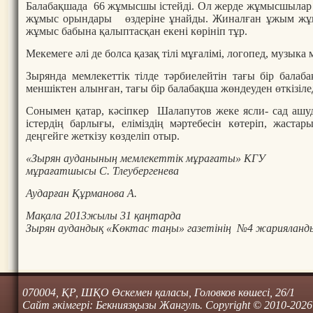
Балабақшада 66 жұмысшы істейді. Ол жерде жұмысшылар 
жұмыс орындары өздеріне ұнайды. Жиналған ұжым жұмыс
жұмыс бабына қалыптасқан екені көрініп тұр.
Мекемеге әлі де болса қазақ тілі мұғалімі, логопед, музык
Зырянда мемлекеттік тілде тәрбиелейтін тағы бір бала
меншіктен алынған, тағы бір балабақша жөндеуден өткізілед
Сонымен қатар, кәсіпкер Шалапутов жеке ясли- сад ашуд
істердің барлығы, еліміздің мәртебесін көтеріп, жаст
деңгейге жеткізу көзделіп отыр.
«Зырян ауданының мемлекеттік мұрағаты» КГУ
мұрағатшысы С. Тлеубергенева
Аударған Құрманова А.
Мақала 2013жылы 31 қаңтарда
Зырян аудандық «Көктас таңы» газетінің №4 жарияланд
070004, ҚР, ШҚО Өскемен қаласы, Головков көшесі, 26/1
Сайт әкімгері: Бекниязқызы Жангуль. Copyright © 2010-2026