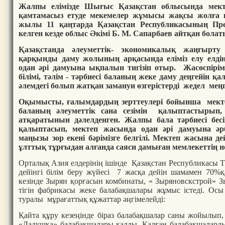
Жалпы елімізде Шығыс Қазақстан облысында мекте
қамтамасыз етуде мекемелер жұмысы жақсы жолға 
жылы 11 қаңтарда Қазақстан Республикасының Пре
келген кезде облыс Әкімі Б. М. Сапарбаев айтқан болат
Қазақстанда әлеуметтік- экономикалық жаңғырту
қарқынды даму жолының арқасында еліміз елу елдің 
одан әрі дамуына ықпалын тигізіп отыр. Жасөспірім
білімі, тәлім - тәрбиесі баланың жеке даму деңгейін қа
әлемдегі болып жатқан замануи өзгерістерді жедел меңгер
Оқымысты, ғалымдардың зерттеулері бойынша мектеп
баланың әлеуметтік сана сезімін қалыптастырып,
атқаратынын дәлелденген. Жалпы бала тәрбиесі бесі
қалыптасып, мектеп жасында одан әрі дамуына әрб
маңызы зор екені бәрімізге белгілі. Мектеп жасына де
ұлттық тұрғыдан алғанда саяси дамыған мемлекеттің не
Орталық Азия елдерінің ішінде Қазақстан Республикасы Тә
дейінгі білім беру жүйесі 7 жасқа дейін шамамен 70%қ
кезінде Зырян қорғасын комбинаты, « Зыряновскстрой» Зыр
тігін фабрикасы жеке балабақшалары жұмыс істеді. Осы
туралы мұрағаттық құжаттар әңгімелейді:
Қайта құру кезеңінде біраз балабақшалар саны жойылып
«Ладушка» балабақшалары қалды. Қалған балабақшаларды