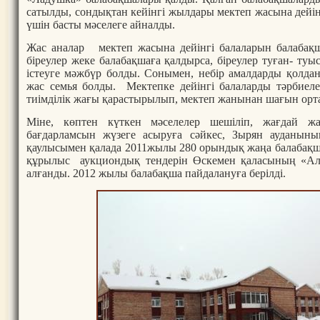
сатылды, сондықтан кейінгі жылдары мектеп жасына дейін
үшін басты мәселеге айналды.
Жас аналар мектеп жасына дейінгі балаларын балабақша
біреулер жеке балабақшаға қалдырса, біреулер туған- т
істеуге мәжбүр болды. Сонымен, небір амалдарды қолд
жас семья болды. Мектепке дейінгі балаларды тәрбиеле
тиімділік жағы қарастырылып, мектеп жанынан шағын ор
Міне, көптен күткен мәселелер шешіліп, жағдай жа
бағдарламсын жүзеге асыруға сәйкес, Зырян ауданыны
қаулысымен қалада 2011жылы 280 орындық жаңа балабақш
құрылыс аукциондық тендерін Өскемен қаласының «А
алғанды. 2012 жылы балабақша пайдалануға берілді.