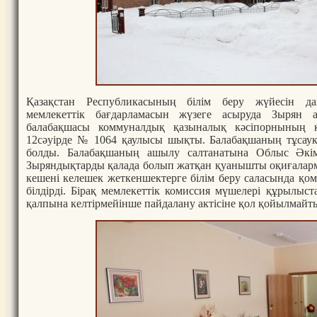
Қазақстан Республикасының білім беру жүйесін д
мемлекеттік бағдарламасын жүзеге асыруда Зырян а
балабақшасы коммуналдық қазыналық кәсіпорныны
12сәуірде № 1064 қаулысы шықты. Балабақшаның тұсау
болды. Балабақшаның ашылу салтанатына Облыс Әкім
Зыряндықтарды қалада болып жатқан қуанышты оқиғаларм
кешені келешек жеткеншектерге білім беру саласында қо
білдірді. Бірақ мемлекеттік комиссия мүшелері құрылыста
қалпына келтірмейінше пайдалану актісіне қол қойылмайты