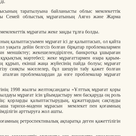
ді.
сының таратылуына байланысты облыс мемлекеттік
ғы Семей облыстық мұрағатының Аягөз және Жарма
мемлекеттік мұрағаты жеке заңды тұлға болды.
ның қалыптасуымен мұрағат ісі де қалыптасып, ол қайта
 уақыта дейін белгсіз болған бірқатар проблемалармен
рын меншіктеу; жекешелендірілген, банкротқа ұшыраған
құқықтық мәртебесі; жеке мұрағаттармен өзара қарым-
ің құрып, екінші жаңа жүйесінің пайда болуы; мұрағат
гізу сияқты мәселелер, бұл шешуін табу қажет болған
, аталған проблемалардан да өзге проблемалар мұрағат
.
тінің 1998 жылғы желтоқсандағы «Ұлттық мұрағат қоры
ылдауы мұрағат ісін ұйымдастыру мен басқаруда оң роль
тің: қорларды қалыптастырудың, құжаттардың сақтауды
збаша тарихи-мәдени мұрасын мемлекет пен қоғамның
мділігін арттыруға жол ашты.
қоғамның ретроспективалық ақпаратқа деген қажеттілігін