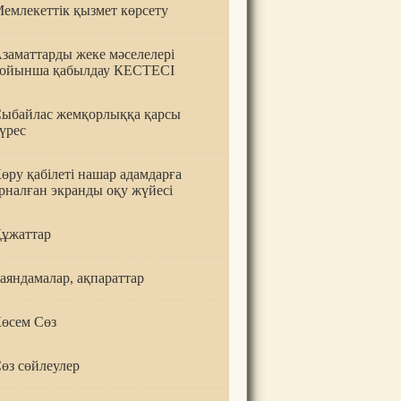
емлекеттік қызмет көрсету
заматтарды жеке мәселелері
ойынша қабылдау КЕСТЕСІ
ыбайлас жемқорлыққа қарсы
үрес
өру қабілеті нашар адамдарға
рналған экранды оқу жүйесі
ұжаттар
аяндамалар, ақпараттар
өсем Сөз
өз сөйлеулер