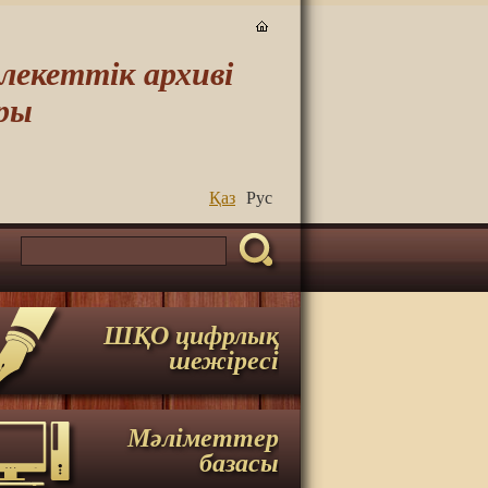
екеттік архиві
ры
Қаз
Руc
ШҚО цифрлық
шежіресі
Мәліметтер
базасы