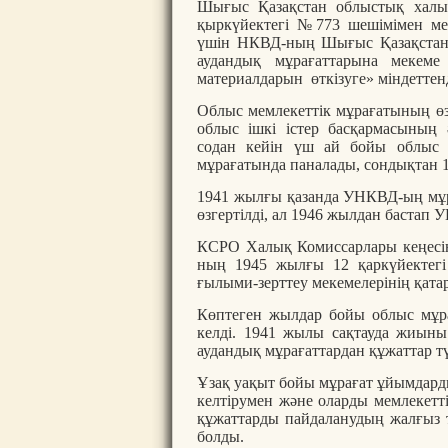
Шығыс Қазақстан облыстық халық
қыркүйектегі №773 шешімімен ме
үшін НКВД-ның Шығыс Қазақстан 
аудандық мұрағаттарына мекеме
материалдарын өткізуге» міндеттен
Облыс мемлекеттік мұрағатының өз
облыс ішкі істер басқармасының 
содан кейін үш ай бойы облы
мұрағатында паналады, сондықтан 
1941 жылғы қазанда УНКВД-ың мұра
өзгертілді, ал 1946 жылдан бастап
КСРО Халық Комиссарлары кеңесі
ның 1945 жылғы 12 қаркүйектегі
ғылыми-зерттеу мекемелерінің қатар
Көптеген жылдар бойы облыс мұр
келді. 1941 жылы сақтауда жиыны
аудандық мұрағаттардан құжаттар түс
Ұзақ уақыт бойы мұрағат ұйымдард
келтірумен және оларды мемлекетт
құжаттарды пайдаланудың жалғыз т
болды.