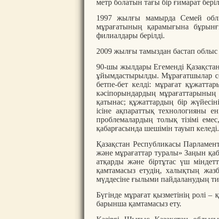
метр болатын тағы бір ғимарат беріл
1997 жылғы мамырда Семей облы
мұрағатының қарамығына бұрын
филиалдары берілді.
2009 жылғы тамыздан бастап облыс 
90-шы жылдары Егеменді Қазақстан
ұйымдастырылды. Мұрағатшылар сол
бетпе-бет келді: мұрағат құжатта
кәсіпорындардың мұрағаттарының 
қатынас; құжаттардың бір жүйесін
ісіне ақпараттық технологияны ен
проблемалардың толық тізімі емес
қабарғасында шешімін тауып келеді
Қазақстан Республикасы Парламен
және мұрағаттар туралы» Заңын қаб
атқарды және біртұтас үш міндет
қамтамасыз етудің, халықтың жа
мүддесіне ғылыми пайдаланудың тиі
Бүгінде мұрағат қызметінің ролі – 
барынша қамтамасыз ету.