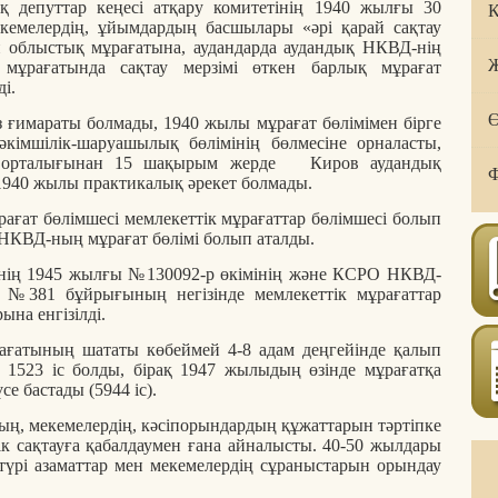
 депуттар кеңесі атқару комитетінің 1940 жылғы 30
Қ
кемелердің, ұйымдардың басшылары «әрі қарай сақтау
облыстық мұрағатына, аудандарда аудандық НКВД-нің
Ж
 мұрағатында сақтау мерзімі өткен барлық мұрағат
ді.
Ө
 ғимараты болмады, 1940 жылы мұрағат бөлімімен бірге
әкімшілік-шаруашылық бөлімінің бөлмесіне орналасты,
с орталығынан 15 шақырым жерде Киров аудандық
Ф
1940 жылы практикалық әрекет болмады.
ғат бөлімшесі мемлекеттік мұрағаттар бөлімшесі болып
 УНКВД-ның мұрағат бөлімі болып аталды.
нің 1945 жылғы №130092-р өкімінің және КСРО НКВД-
 №381 бұйрығының негізінде мемлекеттік мұрағаттар
ына енгізілді.
ағатының шататы көбеймей 4-8 адам деңгейінде қалып
 1523 іс болды, бірақ 1947 жылыдың өзінде мұрағатқа
е бастады (5944 іс).
ың, мекемелердің, кәсіпорындардың құжаттарын тәртіпке
ік сақтауға қабалдаумен ғана айналысты. 40-50 жылдары
үрі азаматтар мен мекемелердің сұраныстарын орындау