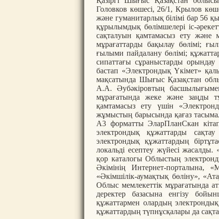
Қазіргі Шығыс Қазақстан облысы
Головков көшесі, 26/1, Крылов көш
және гуманитарлық білімі бар 56 қ
құрылымдық бөлімшелері іс-әрекет
сақталуын қамтамасыз ету және м
мұрағаттарды бақылау бөлімі; ғы
ғылыми пайдалану бөлімі; құжатта
сипаттағы сұраныстарды орындау 
бастап «Электрондық Үкімет» қал
мақсатында Шығыс Қазақстан обл
А.А. Әубәкіровтың басшылығыме
мұрағатында жеке және заңды тұ
қамтамасыз ету үшін «Электрон
жұмыстың барысында қағаз тасыма
А3 форматты ЭларПланСкан кітап
электрондық құжаттарды сақтау
электрондық құжаттардың біртұт
локальді есептеу жүйесі жасалды.
қор каталогы Облыстың электрон
Әкімінің Интернет-порталына, «Мұ
«Әкімшілік-аумақтық бөліну», «Ата
Облыс мемлекеттік мұрағатында а
деректер базасына енгізу бойы
құжаттармен олардың электрондық
құжаттардың түпнұсқалары да сақт