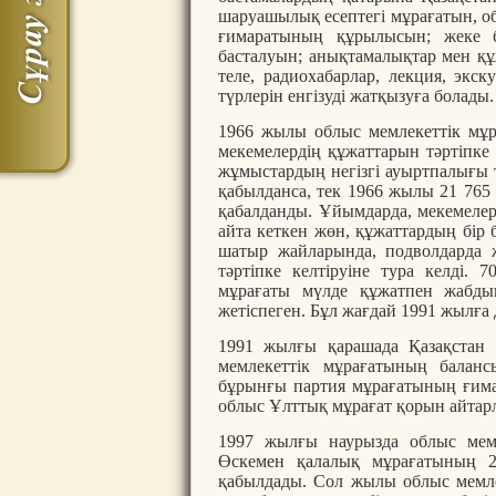
шаруашылық есептегі мұрағатын, о
ғимаратының құрылысын; жеке 
басталуын; анықтамалықтар мен құ
теле, радиохабарлар, лекция, эк
түрлерін енгізуді жатқызуға болады
1966 жылы облыс мемлекеттік мұр
мекемелердің құжаттарын тәртіпке
жұмыстардың негізгі ауыртпалығы тү
қабылданса, тек 1966 жылы 21 765 і
қабалданды. Ұйымдарда, мекемелер
айта кеткен жөн, құжаттардың бір б
шатыр жайларында, подволдарда 
тәртіпке келтіруіне тура келді.
мұрағаты мүлде құжатпен жабдық
жетіспеген. Бұл жағдай 1991 жылға 
1991 жылғы қарашада Қазақстан 
мемлекеттік мұрағатының балан
бұрынғы партия мұрағатының ғимар
облыс Ұлттық мұрағат қорын айта
1997 жылғы наурызда облыс мем
Өскемен қалалық мұрағатының 24
қабылдады. Сол жылы облыс мемл