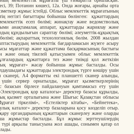
ның мемлекеттік мұрағаты үш ғимаратта орналасқан:
есі, 39; Потанин көшесі, 12а. Онда жоғары, арнайы орта
ызметкер жұмыс істейді. Облыс мемлекеттік мұрағатының
тің негізгі бағыттары бойынша бөлінген: құжаттардың
емлекеттік есеп бөлімі; жинақтау және ведомстволық
лыми анақтамалақ аппарат, құжаттарды жариялау және
рдың құндылығын сараптау бөлімі; әлеуметтік-құқықтық
бөлімі; ақпараттық технологиялық бөлім. 2008 жылдан
ыптастырудың мемлекеттік бағдарламасын жүзеге асыру
ысы мұағаттар және құжаттама басқармасының бастығы
н және оның тікелей қатысуымен облыс мемлекеттік
лғалардың құжаттарға тез және тиімді қол жеткізін
дық мұрағат» жасау бойынша жұмыс басталды. Осы
лдаушыдағы құжаттарды электрондық түрге көшіру үшін
 сканері, А4 форматты екі планшетті сканер алынды,
 үшін сервер орнатылды, мұрағат қызметкерлерінің
ас базасын бірлесе пайдалануын қамтамасыз ету үшін
 «Электрондық қор каталогы» деректер базасы құрылды,
дық қызмет орталығына және Шығыс Қазақстан облысы
рағат тіркелімі», «Естеліктер кітабы», «Бейнетека»,
улық каталог» деректер базаларына қосу көзделіп отыр.
тқару органдарының құжаттарын сканерлеу және оларды
нша жұмыстар басталды. Бұл жұмыс зерттеушілердің
 түрі арқылы танысуына жол ашады, сонымен қатар ол
алады.