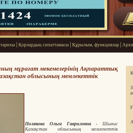
 тарихы
Қорлардың сипаттамасы
Құрылым, функциялар
Архи
ның мұрағат мекемелерінің Ақпараттық
Қ
зақстан облысының мемлекеттік
З
а
Ғ
А
Полякова Ольга Гавриловна
- Шығыс
Қазақстан облысының мемлекеттік