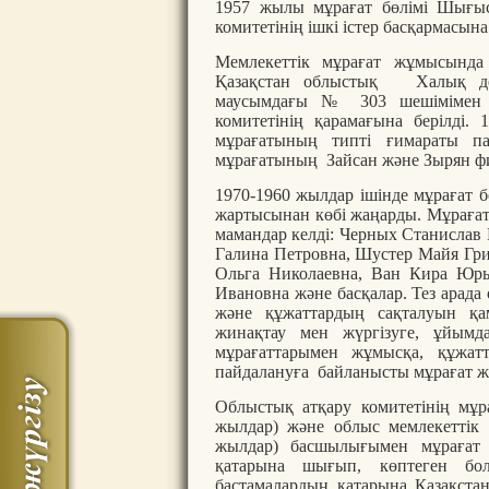
1957 жылы мұрағат бөлімі Шығыс
комитетінің ішкі істер басқармасы
Мемлекеттік мұрағат жұмысында 
Қазақстан облыстық Халық деп
маусымдағы № 303 шешімімен м
комитетінің қарамағына берілді.
мұрағатының типті ғимараты па
мұрағатының Зайсан және Зырян ф
1970-1960 жылдар ішінде мұрағат б
жартысынан көбі жаңарды. Мұрағат
мамандар келді: Черных Станислав
Галина Петровна, Шустер Майя Гри
Ольга Николаевна, Ван Кира Юрь
Ивановна және басқалар. Тез арада
және құжаттардың сақталуын қам
жинақтау мен жүргізуге, ұйымда
мұрағаттарымен жұмысқа, құжат
пайдалануға байланысты мұрағат ж
Облыстық атқару комитетінің мұра
жылдар) және облыс мемлекеттік
жылдар) басшылығымен мұрағат 
қатарына шығып, көптеген бо
бастамалардың қатарына Қазақст