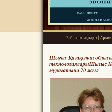
Байланыс ақпарат
Архив
Шығыс Қазақстан облысы
технологияларыШығыс Қа
мұрағатына 70 жыл