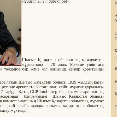
мұрағатының директоры
М
А
б
С
к
К
а
Шығыс Қазақстан облысының мемлекеттік
мұрағатына – 70 жыл. Мекеме үшін аса
Қ
ған тәжірибе бар және кол бойынша кейбір қорытынды
Б
табылатын Шығыс Қазақстан облысы 1939 жылдың қазан
к ретінде әрекет ете бастағаннан кейін мұрағат құрылысы
7 сәуірде Қазақ ССР Ішкі істер халық комиссариатының
К
ынбасарының бұйрығымен Шығыс Қазақстан облысы
ық комиссариатының Шығыс Қазақстан облыстық мұрағат
иевский тағайындалды, сонымен қатар, оған облыстың
С
асау жүктелді.