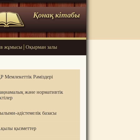
Қонақ кітабы
в жұмысы
Оқырман залы
Р Мемлекеттік Рәміздері
аңнамалық және нормативтік
ктілер
ылыми-әдістемелік базасы
қылы қызметтер