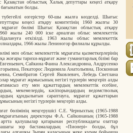
 Қазақстан облыстық Халық депуттары кеңесі атқару
на бағынатын болды.
түбегейлі өзгерістер 60-шы жылға көзделді. Шығыс
уттары кеңесі атқару комитетінің 1960 жылғы 30
ұрағат бөлімі Шығыс Қазақстан облыстық атқару
 1960 жылы 240 000 іске арналған облыс мемлекеттік
йдалануға өткізілді. 1963 жылы облыс мемлекеттік
илиалдары, 1966 жылы Лениногор филиалы құрылды.
өлімі мен облыс мемлекеттік мұрағаты қызметкерлерінің
қа жоғары тарихи-мұрағат және гуманитарлық білімі бар
 Евгеньевич, Сайкина Фаина Александровна, Андрусенко
горьевна, Пекаторос Людимила Анатольевна, Посконная
евна, Семибратов Сергей Яковлевич, Лебедь Светлана
 олар мұрағат жұмысының негізгі түрлерін меңгеріп алды
тамасыз ету мен құжаттардың мемлекеттік есебіне,
рдың, мекемелердің, кәсіпорындардың ведомстволық
тардың құндылығын сараптауға, мұрағат құжаттарын
ұмысының негізгі түрлерін меңгеріп алды.
ғат бөлімінің меңгерушісі С.Е. Черныхтың (1965-1988
 мұрағатының директоры Ф.А. Сайкинаның (1965-1988
артта қалушылар қатарынан республикадағы озаттар
лашағы зор бастамалардың «Пионері» болды, бұл
андағы алғашқы Зырян қаласының жеке құрам бойынша