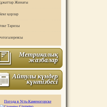
ұжаттар Жинағы
еке қорлар
лке Тарихы
отогалереясы
Метрикалық
жазбалар
Айтулы күндер
күнтізбесі
Погода в Усть-Каменогорске
Gismeteo