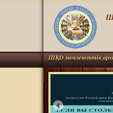
Ш
ШҚО мемлекеттік арх