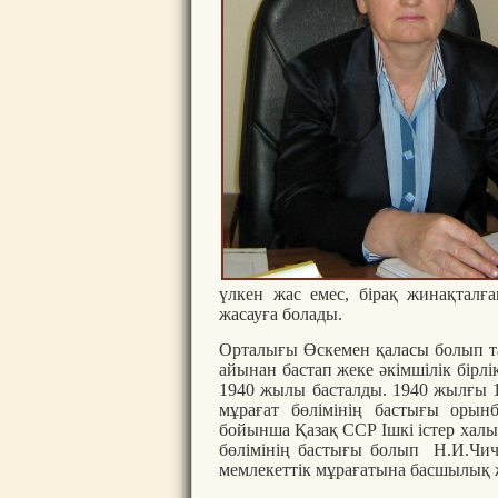
үлкен жас емес, бірақ жинақтал
жасауға болады.
Орталығы Өскемен қаласы болып 
айынан бастап жеке әкімшілік бірлі
1940 жылы басталды. 1940 жылғы 1
мұрағат бөлімінің бастығы ор
бойынша Қазақ ССР Ішкі істер хал
бөлімінің бастығы болып Н.И.Чич
мемлекеттік мұрағатына басшылық ж