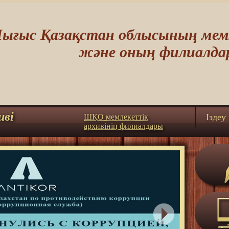
ығыс Қазақстан облысының мемл
және оның филиалда
иві
Iздеу
ШҚО мемлекеттік
архивінің филиалдары