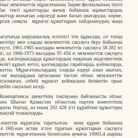
блыс мемлекеттік мұрағатының Зырян филиалының типті
бас текті құжаттарды жинау бойынша жұмыстардың
жаттар жинағын әзірлеуді және басып шығаруды; көрме,
скурсия сияқты мұрағат құжаттарын пайдаланудың жаңа
.
ағатында шаруашылық есептегі топ құрылды, ол топқа
 келтіру мен оларды мемлекеттік сақтауға беру бойынша
сті. 1961-1965 жылдары мемлекеттік сақтауға 58 282 ісі
с, ал 1966-1973 жылдары 95 456 іс мемлекеттік сақтауға
де, кәсіпорындарда құжаттардың ешқашан өңделмегенін
өлігі құрып кетсе, қалғандарды сарайларда, қоймаларда,
жатты. Мұрағатшылардың оларды өздері алып шығып,
 70-ші жылдардың ортасынан бастап облыс мемлекеттік
талмаған, себебі мұрағат қоймасына бөлінетін орын
дейін сақталып келді.
Компартиясы әрекетінің тоқтауына байланысты облыс
сына Шығыс Қазақстан облыстық партия комитетінің
аты берілді, ал оның 202 428 істі құрайтын құжаттары
рлықтай толықтырды.
лекеттік мұрағаты таратылған жеке құрам бойынша
 000-нан астам істен тұратын құжаттарын сақтауға
екеттік мұрағатының балансына аумағы 10002,4 шаршы