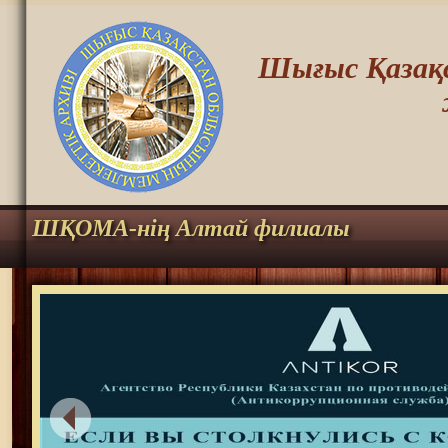
Шығыс Қазақс
ШҚОМА-нің Алтай филиалы