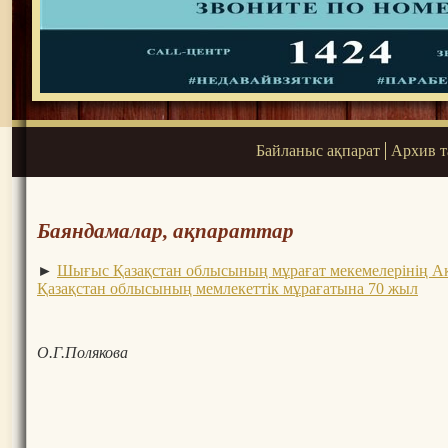
Байланыс ақпарат
Архив 
Баяндамалар, ақпараттар
►
Шығыс Қазақстан облысының мұрағат мекемелерінің 
Қазақстан облысының мемлекеттік мұрағатына 70 жыл
О.Г.Полякова