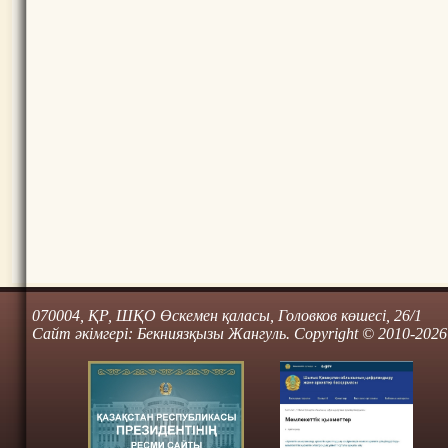
070004, ҚР, ШҚО Өскемен қаласы, Головков көшесі, 26/1
Сайт әкімгері: Бекниязқызы Жангуль. Copyright © 2010-2026