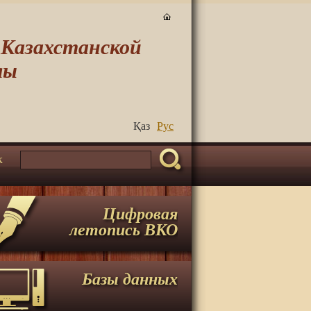
-Казахстанской
лы
Қаз
Руc
к
Цифровая
летопись ВКО
Базы данных