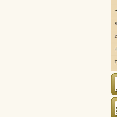
А
Л
И
Ф
Г