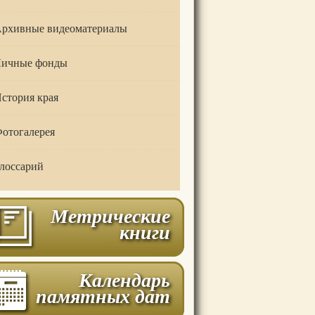
рхивные видеоматериалы
ичные фонды
стория края
отогалерея
лоссарий
Метрические
книги
Календарь
памятных дат