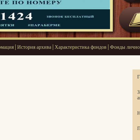
рмация
История архива
Характеристика фондов
Фонды лично
Г
З
а
Н
П