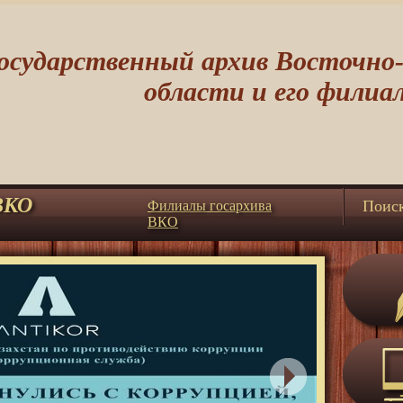
осударственный архив Восточно
области и его филиа
ВКО
Поис
Филиалы госархива
ВКО