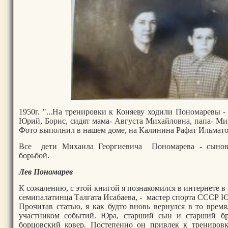
1950г. "...На тренировки к Коняеву ходили Пономаревы - 
Юрий, Борис, сидят мама- Августа Михайловна, папа- Мих
Фото выполнил в нашем доме, на Калинина Рафат Ильмато
Все дети Михаила Георгиевича Пономарева - сыновь
борьбой.
Лев Пономарев
К сожалению, с этой книгой я познакомился в интернете в
семипалатинца Талгата Исабаева, - мастер спорта ССС
Р Ю
Прочитав статью, я как будто вновь вернулся в то врем
участником событий. Юра, старший сын и старший бр
борцовский ковер. Постепенно он привлек к трениро