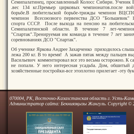
Семипалатинец, прославленный Колосс Сибири. Ученик Б
.вес 134 кг.Премьер цирковых чемпионатов.после во
борьбе.В любительской борьбе-трижды чемпион ВЦСП
чемпион Всесоюзного первенства ДСО "Большевик" 19
спорта СССР. После выхода на пенсию на любительско
Семипалатинской области. В течение 7 лет-чемп
"Спартак".Тренируемая им команда в течение 7 лет зани
соревнованиях ДСО "Спартак".
Об ученике Яркова Андрее Захарченко приходилось слыш
лежа 200 кг. В то время! А зажав пятак между пальцев в
Васильевич комментировал все это весьма осторожно. К са
не попали. У него интересная усадьба. Дом, обшитый д
хозяйственные постройки-все этоплотно прилегает -эту бу
070004, РК, Восточно-Казахстанская область г. Усть-Камено
Администратор сайта: Бекниязқызы Жангуль. Copyright © 