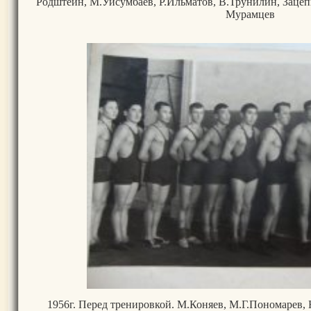
Родштейн, М.Уйсумбаев, Р.Ильматов, В.Трунилин, Заце
Мурамцев
1956г. Перед тренировкой. М.Коняев, М.Г.Пономарев,