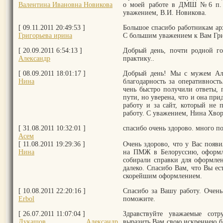
Валентина Ивановна Новикова
о моей работе в ДМШ №6 п. 
уважением, В.И. Новикова.
[ 09.11.2011 20:49:53 ]
Большое спасибо работникам ар
Григорьева ирина
С большим уважением к Вам Гри
[ 20.09.2011 6:54:13 ]
Добрый день, почти родной го
Александр
практику..
[ 08.09.2011 18:01:17 ]
Добрый день! Мы с мужем Ал
Нина
благодарность за оперативност
чень быстро получили ответы, 
пути, но уверена, что и она при
работу и за сайт, который не 
работу. С уважением, Нина Хво
[ 31.08.2011 10:32:01 ]
спасибо очень здорово. много п
Асем
[ 11.08.2011 19:29:36 ]
Очень здорово, что у Вас появ
Нина
на ПМЖ в Белоруссию, оформл
собирали справки для оформлен
далеко. Спасибо Вам, что Вы ес
скорейшим оформлением.
[ 10.08.2011 22:20:16 ]
Спасибо за Вашу работу. Очень
Erbol
поможите.
[ 26.07.2011 11:07:04 ]
Здравствуйте уважаемые со
Лукашов Александр
выразить Вам свою искреннею б