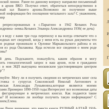
инской линии. Ранее по данному вопросу направлял письменный
с в архив ВКО. Получил ответ, обратиться непосредственно в
ьный зал Вашего архива.Возможно ли получение выше
А
нной информации без посещения читального зала? С уважением,
мир
Л
 репрессированных в с.Парыгино в 1942 Кельвих Роза
ндровна- немка.Кельвих Эльвира Александровна 1936( ее дочь)
И
 я веду с вами три года переписку и вы всегда отвечаете что о
одных нет сведений, когда у меня есть на руках документы что
ои родные проживали в Орловке Маркакольского района и их
Ф
ия из рода Ошлаковы. Куда исчезли все сведения о моем роде
овы?
Г
й день. Подскажите, пожалуйста, каким образом я могу
вить генеалогический запрос в ваш архив, если я гражданин
и и моя ЭЦП выпущена московским удостоверяющим центром
р"?
твуйте. Могу ли я получить сведения из метрических книг села
стовка о супругах Соколовский Николай Антонович и
овская Александра Лукьяновна,которые являются моими
рами.Примерно 1890-1950 годы.Интересуют все возможные даты
 фигурирующие в метрических книгах. Как подаются такие
сы? И возможно ли вообще получить такую информацию? С
нием,Елена.
аю Ваше внимание, что вместо книги РУДНЫЙ АЛТАЙ 1918-