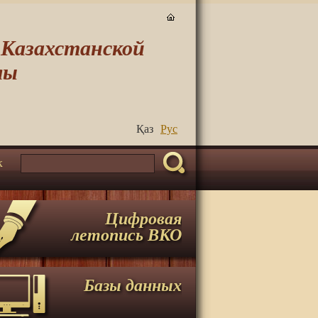
-Казахстанской
лы
Қаз
Руc
к
Цифровая
летопись ВКО
Базы данных