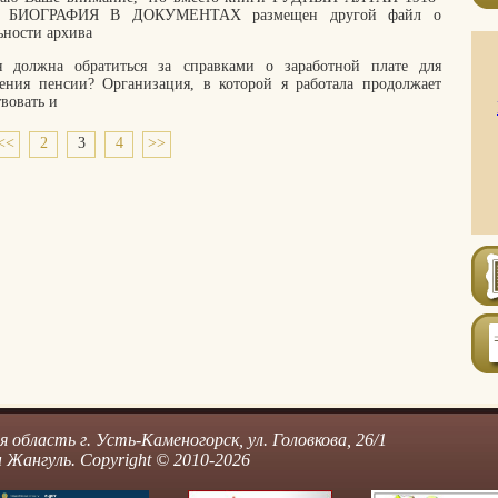
Г. БИОГРАФИЯ В ДОКУМЕНТАХ размещен другой файл о
ьности архива
я должна обратиться за справками о заработной плате для
чения пенсии? Организация, в которой я работала продолжает
вовать и
<<
2
3
4
>>
область г. Усть-Каменогорск, ул. Головкова, 26/1
Жангуль. Copyright © 2010-2026