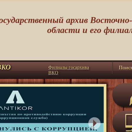
осударственный архив Восточно
области и его филиа
ВКО
Поис
Филиалы госархива
ВКО