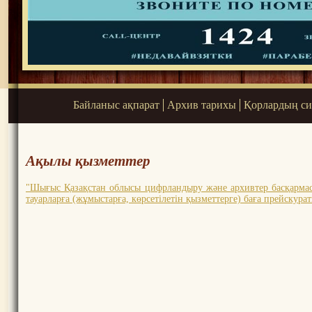
Байланыс ақпарат
Архив тарихы
Қорлардың си
Ақылы қызметтер
"Шығыс Қазақстан облысы цифрландыру және архивтер басқармасы
тауарларға (жұмыстарға, көрсетілетін қызметтерге) баға прейскура