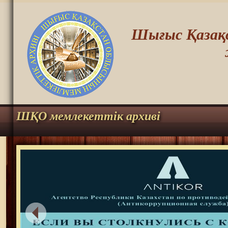
Шығыс Қазақс
ШҚО мемлекеттік архиві