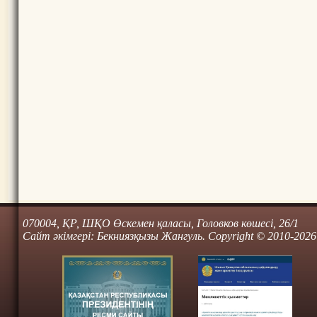
070004, ҚР, ШҚО Өскемен қаласы, Головков көшесі, 26/1
Сайт әкімгері: Бекниязқызы Жангуль. Copyright © 2010-2026