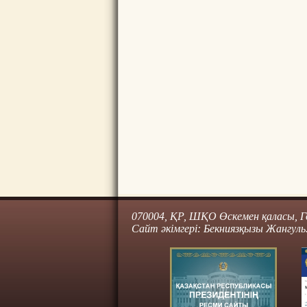
070004, ҚР, ШҚО Өскемен қаласы, Го
Сайт әкімгері: Бекниязқызы Жангуль.