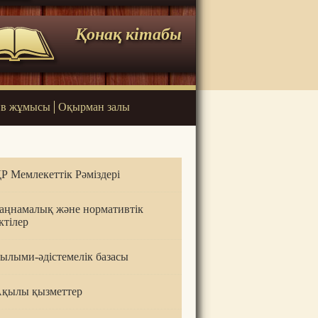
Қонақ кітабы
в жұмысы
Оқырман залы
Р Мемлекеттік Рәміздері
аңнамалық және нормативтік
ктілер
ылыми-әдістемелік базасы
қылы қызметтер