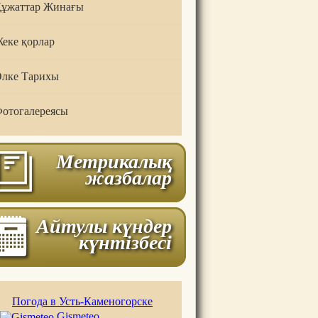
ұжаттар Жинағы
еке қорлар
лке Тарихы
отогалереясы
Метрикалық
жазбалар
Айтулы күндер
күнтізбесі
Погода в Усть-Каменогорске
Gismeteo