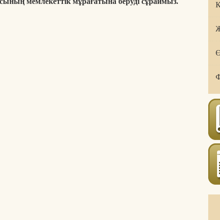
сының мемлекеттік мұрағатына беруді сұраймыз.
Қ
Ж
Ө
Ф