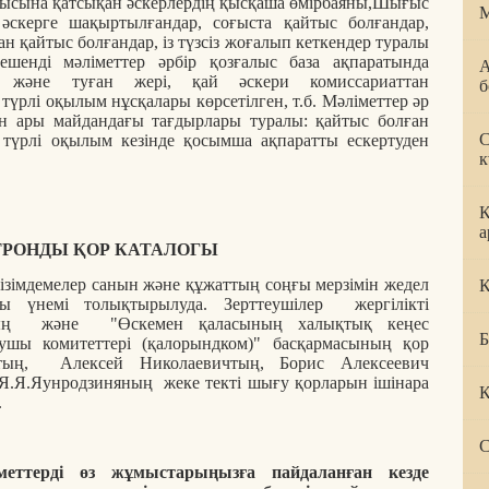
ғысына қатсықан әскерлердің қысқаша өмірбаяны,Шығыс
М
әскерге шақыртылғандар, соғыста қайтыс болғандар,
н қайтыс болғандар, із түзсіз жоғалып кеткендер туралы
шенді мәліметтер әрбір қозғалыс база ақпаратында
А
лы және туған жері, қай әскери комиссариаттан
б
үрлі оқылым нұсқалары көрсетілген, т.б. Мәліметтер әр
ан ары майдандағы тағдырлары туралы: қайтыс болған
С
 түрлі оқылым кезінде қосымша ақпаратты ескертуден
к
К
а
ТРОНДЫ ҚОР КАТАЛОГЫ
тізімдемелер санын және құжаттың соңғы мерзімін жедел
Қ
сы үнемі толықтырылуда. Зерттеушілер жергілікті
ының және "Өскемен қаласының халықтық кеңес
Б
ушы комитеттері (қалорындком)" басқармасының қор
втың, Алексей Николаевичтың, Борис Алексеевич
Я.Я.Яунродзиняның жеке текті шығу қорларын ішінара
К
.
С
еттерді өз жұмыстарыңызға пайдаланған кезде