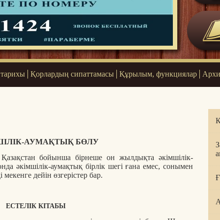
 тарихы
Қорлардың сипаттамасы
Құрылым, функциялар
Архи
Қ
ШІЛІК-АУМАҚТЫҚ БӨЛУ
З
а
азақстан бойынша бірнеше он жылдықта әкімшілік-
онда әкімшілік-аумақтық бірлік шегі ғана емес, сонымен
і мекенге дейін өзгерістер бар.
Ғ
А
ЕСТЕЛІК КІТАБЫ