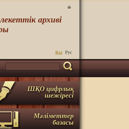
екеттік архиві
ры
Қаз
Руc
ШҚО цифрлық
шежіресі
Мәліметтер
базасы