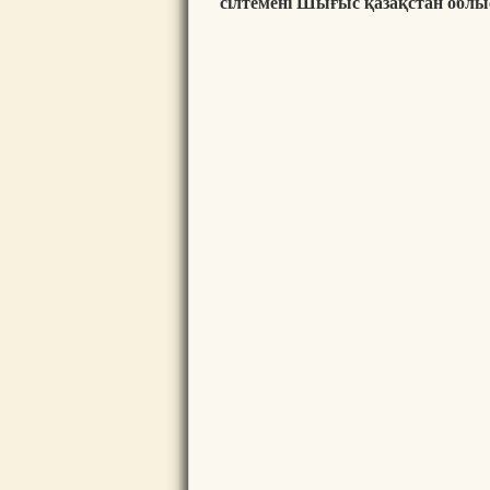
сілтемені Шығыс қазақстан облы