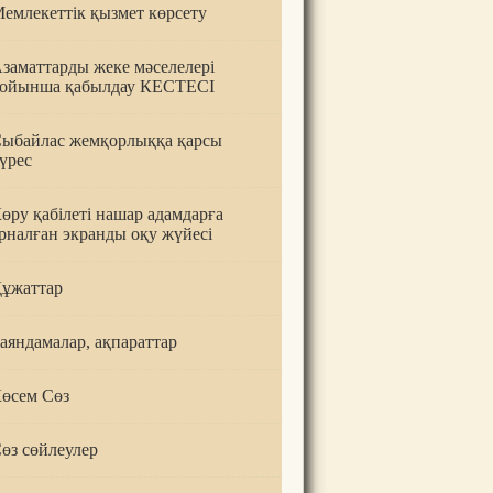
емлекеттік қызмет көрсету
заматтарды жеке мәселелері
ойынша қабылдау КЕСТЕСІ
ыбайлас жемқорлыққа қарсы
үрес
өру қабілеті нашар адамдарға
рналған экранды оқу жүйесі
ұжаттар
аяндамалар, ақпараттар
өсем Сөз
өз сөйлеулер