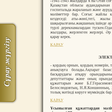
-1941-1945 жылдарда Ұлы Отан со
Қазақстан облысы аудандарынан 
госпитальда жараланып және ауруда
мәліметтер бар. Соғыс жайлы ке
кездеседі: аты-жөні,тегі, жы
шақырылғаны.жақшаның ішінде әр т
түрлі дерекнамалардан түскен.Од
жылдары, жерленген жерлері. Әр
қарау керек.
ҚАРАУ
ЭЛЕК
- қордың орнын, қордың номерін, 
анықтауға болады.Ақпарат база
басқарудағы атқару орындар
депуттаттары және оның орында
құжаттарын және Б.Г.Герасимо
Белослюдовтың, Н.Я.Коншинның, 
толық мәтінді көруге мүмкіндік бар
ҚАРАУ
Ұсынылған құжаттардан мәлім