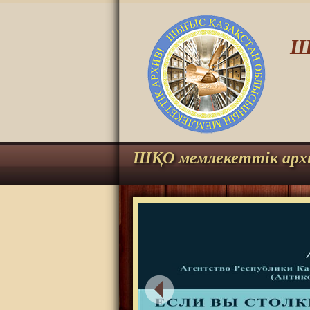
Ш
ШҚО мемлекеттік арх