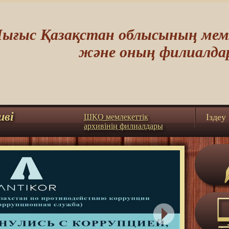
ығыс Қазақстан облысының мемл
және оның филиалда
иві
Iздеу
ШҚО мемлекеттік
архивінің филиалдары