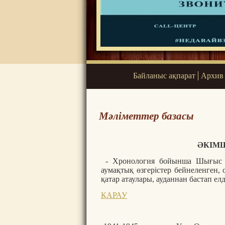
Байланыс ақпарат
Архив
Мәліметтер базасы
ӘКІМ
- Хронология бойынша Шығыс Қ
аумақтық өзгерістер бейнеленген, 
қатар атаулары, ауданнан бастап елд
ҚАРАУ