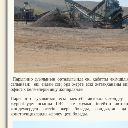
Парыгино ауылының орталығында екі қабатты әкімшілік
салынған: екі айдан соң бұл жерге ескі жатақхананы ең
офистік бөлмелерін ашу жопарланды.
Парыгино ауылының ескі мектебі автокөлік-жөндеу 
жүргізілуде: осында ГЭС –те жұмыс істейтін автокөл
жөндеулерден өтетін жері болады, сондықтан да
конструкцияларды әзірлеу цехі болады.