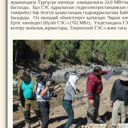
ауданындағы Тұрғұсұн өзенінде алымдылығы 24,9 МВтты
басталды. Бұл ГЭС құрылысын гидроэлектростанциясын с
тәжірибесі бар белгілі қазақстандық гидроқұрылысшы Ба
басқарды. Ол мынадай объектілерге қатысқан: Чарын өзе
Ертіс өзеніндегі Шүлбі ГЭС-і (702 МВт), Үндістандағы Г
келтіру жобалық жұмыстары, Тишинский ГЭС-і және тағы