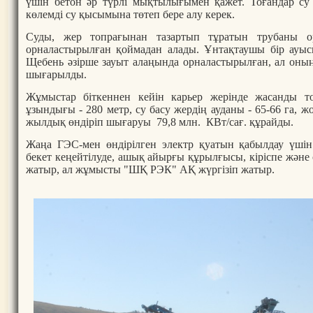
үшін бетон әр түрлі мықтылығымен қажет. Тоғандар су
көлемді су қысымына төтеп бере алу керек.
Суды, жер топрағынан тазартып тұратын трубаны о
орналастырылған қоймадан алады. Ұнтақтаушы бір ауыс
Щебень әзірше зауыт алаңында орналастырылған, ал он
шығарылды.
Жұмыстар біткеннен кейін карьер жерінде жасанды т
ұзындығы - 280 метр, су басу жердің ауданы - 65-66 га
жылдық өндіріп шығаруы 79,8 млн. КВт/сағ. құрайды.
Жаңа ГЭС-мен өндірілген электр қуатын қабылдау үші
бекет кеңейтілуде, ашық айырғы құрылғысы, кіріспе және 
жатыр, ал жұмысты "ШҚ РЭК" АҚ жүргізіп жатыр.