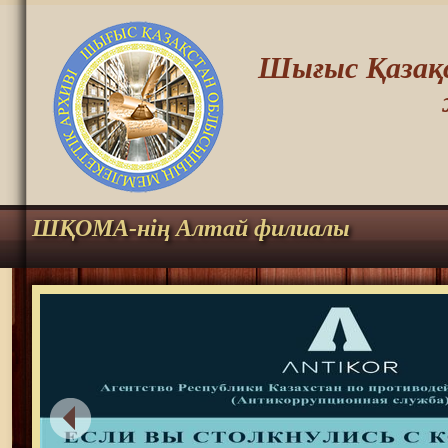
Шығыс Қазақс
ШҚОМА-нің Алтай филиалы