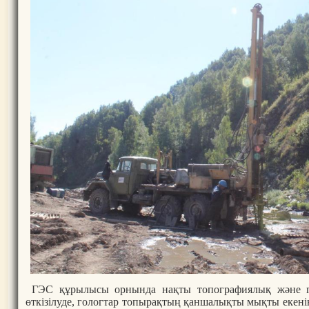
ГЭС құрылысы орнында нақты топографиялық және г
өткізілуде, гологтар топырақтың қаншалықты мықты екенін