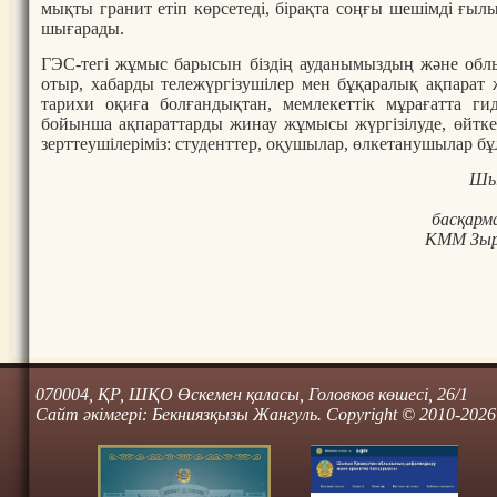
мықты гранит етіп көрсетеді, бірақта соңғы шешімді ғы
шығарады.
ГЭС-тегі жұмыс барысын біздің ауданымыздың және об
отыр, хабарды тележүргізушілер мен бұқаралық ақпарат 
тарихи оқиға болғандықтан, мемлекеттік мұрағатта г
бойынша ақпараттарды жинау жұмысы жүргізілуде, өйткен
зерттеушілеріміз: студенттер, оқушылар, өлкетанушылар бұл
Шығ
басқарм
КММ Зыр
070004, ҚР, ШҚО Өскемен қаласы, Головков көшесі, 26/1
Сайт әкімгері: Бекниязқызы Жангуль. Copyright © 2010-2026