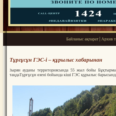
Байланыс ақпарат
Архив 
Тұрғұсұн ГЭС-і – құрылыс хабарынан
ырян ауданы территориясында 55 жыл бойы Бұқтырма 
З
таңдаТұрғұсұн өзені бойында кіші ГЭС құрылыс барысынд