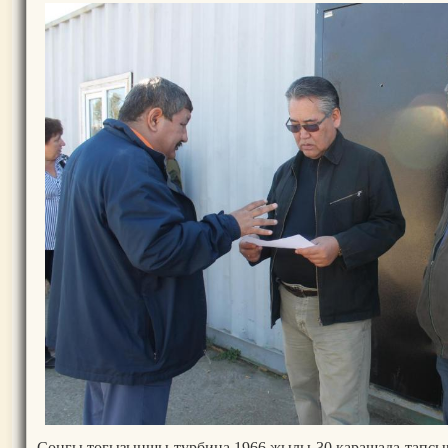
Соңғы тоғызыншы турбина 1966 жылы 30 қарашада тапсы