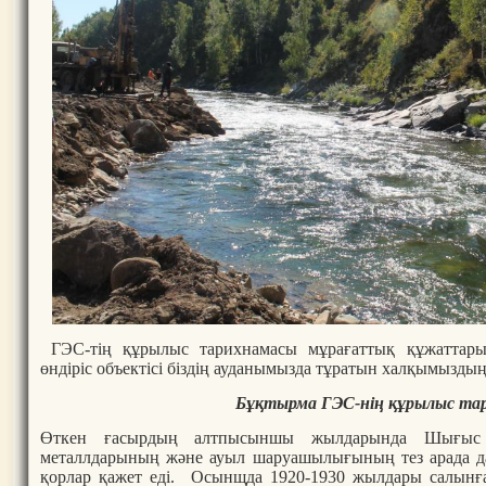
ГЭС-тің құрылыс тарихнамасы мұрағаттық құжаттарын
өндіріс объектісі біздің ауданымызда тұратын халқымызд
Бұқтырма ГЭС-нің құрылыс та
Өткен ғасырдың алтпысыншы жылдарында Шығыс Қа
металлдарының және ауыл шаруашылығының тез арада д
қорлар қажет еді. Осынщда 1920-1930 жылдары салынғ