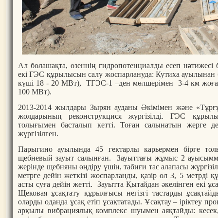
Ал болашақта, өзеннің гидропотенциалды есеп нәтижесі 
екі ГЭС құрылысын салу жоспарлануда: Кутиха ауылынан 
күші 18 - 20 МВт), ТГЭС-1 –ден мөлшерімен 3-4 км жоға
100 МВт).
2013-2014 жылдары Зырян ауданы Әкімімен және «Тұрғұ
жолдарының реконструкцися жүргізілді. ГЭС құры
толығымен басталып кетті. Тоған салынатын жерге де
жүргізілген.
Парыгино ауылында 45 гектарлы карьермен бірге тол
щебневый зауыт салынған. Зауыттағы жұмыс 2 ауысыммен
жерінде щебняны өңдіру үшін, табиғи тас алапасы жүргізілі
метрге дейін жеткізі жоспарланды, қазір ол 3, 5 метрді қ
асты суға дейін жетті. Зауытта Қытайдан әкелінген екі ұ
Щековая ұсақтату құрылғысы негізгі тастарды ұсақтайд
оларды оданда ұсақ етіп ұсақтатады. Ұсақтау – іріктеу пр
арқылы вибрациялық комплекс шуымен аяқтайды: кесек