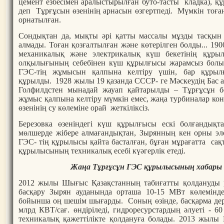
цемент езбесімен аралыстырылған буто-тасты кладка), қ
деп Тұрғұсын өзенінің арнасын өзгертпеді. Мүмкін тоға
орнатылған.
Сондықтан да, мықты әрі қатты массалы мұзды тасқын с
алмады. Тоған қозғалтылған және көтерілген болды... 1
механикалық және электрикалық күш бекетінің құры
олқылығының себебінен күш құрылғысы жарамсыз болып
ГЭС-тің жұмысын қалпына келтіру үшін, бар құрылғ
құрылды. 1928 жылы 19 қазанда СССР- ге Мәскеудің Бас 
Голфилдстен мынадай жауап қайтарылды – Тұрғұсұн бе
жұмыс қалпына келтіру мүмкін емес, жаңа турбиналар к
өзенінің су көлеміне орай жеткіліксіз.
Березовка өзеніндегі күш құрылғысы ескі болғандықт
мөлшерде жібере алмағандықтан, Зырянның кен орны эле
ГЭС- тің құрылысы қайта басталған, бұған мұрағатта са
құрылысының техникалық есебі күәгерлік етеді.
Жаңа Тұрғұсұн ГЭС құрылысының хабары е
2012 жылы Шығыс Қазақстанның табиғатты қолдануды р
басқару Зырян ауданында орташа 10-15 МВт көлемінд
бойынша оң шешім шығарды. Соның өзінде, басқарма дер
млрд КВТ/сағ. өндіріледі, гидроресурстардың әлуеті - 6
техникалық қажеттілікте қолдануға болады. 2013 жыл