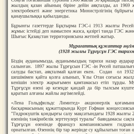
жылдың қазан айының біріне дейін аяқталды, ал 1969
электробекеті және энергетика Министрлігінің бұйры
қанаушылыққа қабылданды.
Бұрынғы газеттерде Бұқтырма ГЭС-і 1913 жылғы Ресей 
жұмыс істейді деп намыспен жазса, қазіргі танда ГЭС ж
Шығыс Қазақстан территориясына жетпей жатыр.
Мұрағаттық құжаттар әңгім
(1928 жылғы Тұрғұсұн ГЭС тарих
Біздің ауданымызда, ауданымыздың тарихи назар аудара
салынған. 1897 жылы Тұрғұсын ГЭС -ін Ресей патшалы
салуды бастап, аяқталмай қалған екен. Содан ол 1932
шешімімен қайта қолға алынып, Ұлы Отан соғысы жылд
кенішін электр жарығымен қамтамасыз етіп тұрды. Мұ
Тұрғұсұн өзені әр кезеңде қандай да бір тылсым күште
қаратып алғаны жайлы әңгімелейді.
«Лена Гольдфильдс Лимитед» акционерлік қоғамы
басқармасының құжаттарында Курт Гофман концессиясы
"Гидрокүштік қондырғы салу мақсатындағы 1928 жылғы 
өзенінің тәжірибелік зерттеулері туралы" баяндамасы сақ
Тұрғұсұн өзенінде француз компаниясымен гидрав
орнатылған. Өзеннің бір тар жерінде су құйылатын тоған о