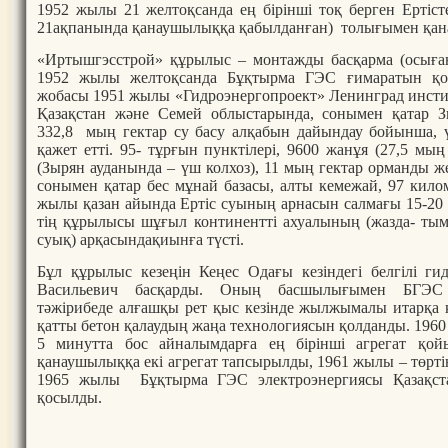
1952 жылы 21 желтоқсанда ең бірінші тоқ берген Ертіс
21ақпанында қанаушылыққа қабылданған) толығымен қан
«Иртышгэсстрой» құрылыс – монтажды басқарма (осыға
1952 жылы желтоқсанда Бұқтырма ГЭС ғимаратын қолғ
жобасы 1951 жылы «Гидроэнергопроект» Ленинград инсти
Қазақстан және Семей облыстарында, сонымен қатар З
332,8 мың гектар су басу алқабын дайындау бойынша, ү
қажет етті. 95- тұрғын пунктілері, 9600 жанұя (27,5 мың
(Зырян ауданында – үш колхоз), 11 мың гектар орманды же
сонымен қатар бес мұнай базасы, алты кемежай, 97 кило
жылы қазан айында Ертіс суының арнасын салмағы 15-20 
тің құрылысы шұғыл континентті ахуалының (жазда- тым
суық) арқасындақиынға түсті.
Бұл құрылыс кезеңін Кеңес Одағы кезіндегі белгілі
Васильевич басқарды. Оның басшылығымен БГЭС 
тәжірибеде алғашқы рет қыс кезінде жылжымалы итарқа 
қатты бетон қалаудың жаңа технологиясын қолданды. 1960
5 минутта бос айналымдарға ең бірінші агрегат 
қанаушылыққа екі агрегат тапсырылды, 1961 жылы – төрті
1965 жылы Бұқтырма ГЭС электроэнергиясы Қазақста
қосылды.