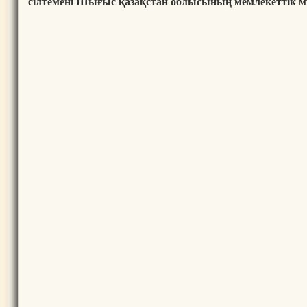
сілтемені Шығыс қазақстан облысының мемлекеттік мұ