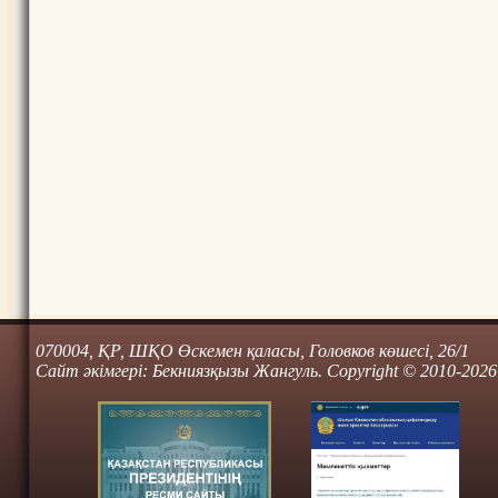
070004, ҚР, ШҚО Өскемен қаласы, Головков көшесі, 26/1
Сайт әкімгері: Бекниязқызы Жангуль. Copyright © 2010-2026