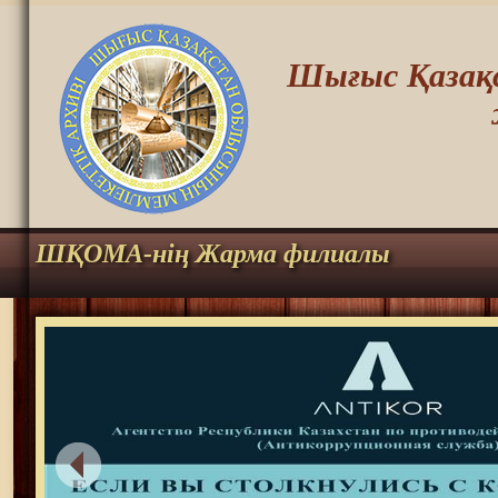
Шығыс Қазақс
ШҚОМА-нің Жарма филиалы