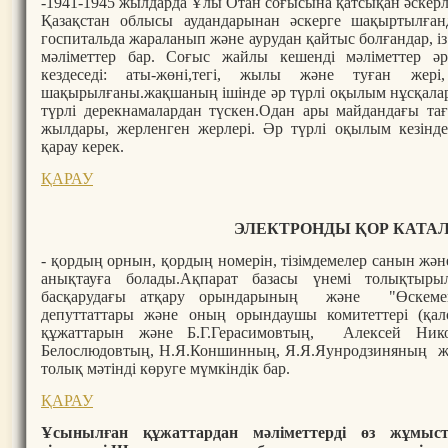
-1941-1945 жылдарда Ұлы Отан соғысына қатсықан әскер
Қазақстан облысы аудандарынан әскерге шақыртылғанд
госпитальда жараланып және аурудан қайтыс болғандар, із
мәліметтер бар. Соғыс жайлы кешенді мәліметтер әр
кездеседі: аты-жөні,тегі, жылы және туған жері
шақырылғаны.жақшаның ішінде әр түрлі оқылым нұсқалары 
түрлі дерекнамалардан түскен.Одан ары майдандағы та
жылдары, жерленген жерлері. Әр түрлі оқылым кезінд
қарау керек.
ҚАРАУ
ЭЛЕКТРОНДЫ ҚОР КАТА
- қордың орнын, қордың номерін, тізімдемелер санын жән
анықтауға болады.Ақпарат базасы үнемі толықтырыл
басқарудағы атқару орындарының және "Өскеме
депуттаттары және оның орындаушы комитеттері (қа
құжаттарын және Б.Г.Герасимовтың, Алексей Нико
Белослюдовтың, Н.Я.Коншинның, Я.Я.Яунродзиняның же
толық мәтінді көруге мүмкіндік бар.
ҚАРАУ
Ұсынылған құжаттардан мәліметтерді өз жұмыст