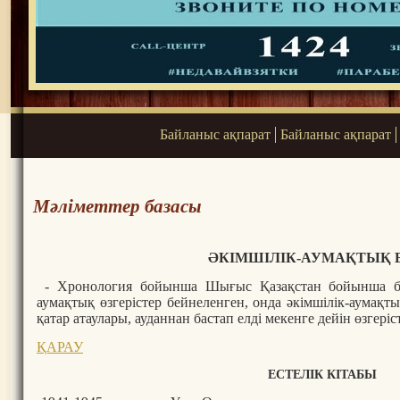
Байланыс ақпарат
Байланыс ақпарат
Мәліметтер базасы
ӘКІМШІЛІК-АУМАҚТЫҚ 
- Хронология бойынша Шығыс Қазақстан бойынша бі
аумақтық өзгерістер бейнеленген, онда әкімшілік-аумақты
қатар атаулары, ауданнан бастап елді мекенге дейін өзгеріс
ҚАРАУ
ЕСТЕЛІК КІТАБЫ