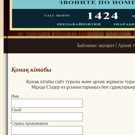
Байланыс ақпарат
Архив 
Қонақ кітабы
Қонақ кітабы сайт туралы және архив жұмысы турал
Мұнда Сіздер өз ұсыныстарыңыз бен сұрақтарың
Имя
Email
Страна проживания