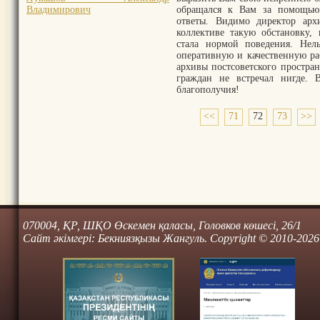
Владимирович
обращался к Вам за помощью
ответы. Видимо директор арх
коллективе такую обстановку,
стала нормой поведения. Нел
оперативную и качественную ра
архивы постсоветского простран
граждан не встречал нигде.
благополучия!
<<
71
72
73
>>
070004, ҚР, ШҚО Өскемен қаласы, Головков көшесі, 26/1
Сайт әкімгері: Бекниязқызы Жангуль. Copyright © 2010-2026