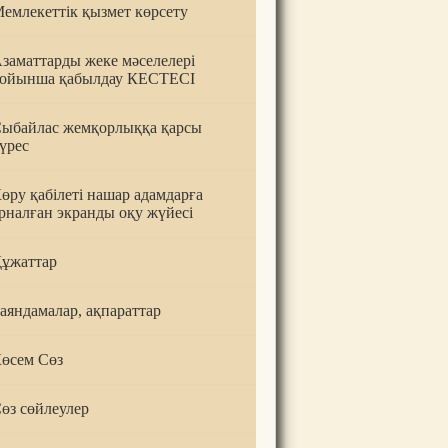
емлекеттік қызмет көрсету
заматтарды жеке мәселелері
ойынша қабылдау КЕСТЕСІ
ыбайлас жемқорлыққа қарсы
үрес
өру қабілеті нашар адамдарға
рналған экранды оқу жүйесі
ұжаттар
аяндамалар, ақпараттар
өсем Сөз
өз сөйлеулер