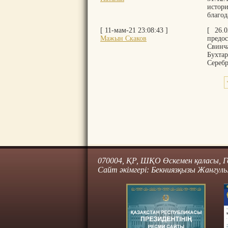
истор
благод
[ 11-мам-21 23:08:43 ]
[ 26.
Мажын Скаков
предо
Свинч
Бухта
Серебр
070004, ҚР, ШҚО Өскемен қаласы, Го
Сайт әкімгері: Бекниязқызы Жангуль.