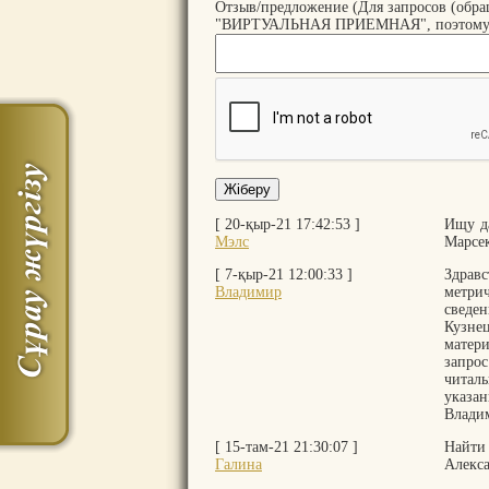
Отзыв/предложение (Для запросов (обра
"ВИРТУАЛЬНАЯ ПРИЕМНАЯ", поэтому все 
[ 20-қыр-21 17:42:53 ]
Ищу д
Мэлс
Марсек
[ 7-қыр-21 12:00:33 ]
Здрав
Владимир
метри
сведе
Кузне
матер
запро
читал
указа
Влади
[ 15-там-21 21:30:07 ]
Найти
Галина
Алекса