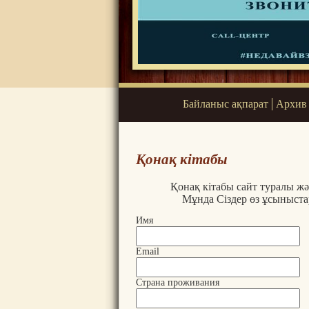
Байланыс ақпарат
Архив
Қонақ кітабы
Қонақ кітабы сайт туралы жә
Мұнда Сіздер өз ұсыныст
Имя
Email
Страна проживания