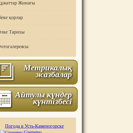
ұжаттар Жинағы
еке қорлар
лке Тарихы
отогалереясы
Метрикалық
жазбалар
Айтулы күндер
күнтізбесі
Погода в Усть-Каменогорске
Gismeteo