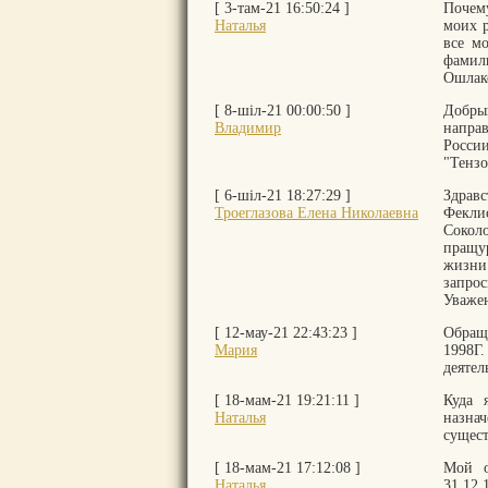
[ 3-там-21 16:50:24 ]
Почему
Наталья
моих р
все м
фамил
Ошлак
[ 8-шіл-21 00:00:50 ]
Добры
Владимир
напра
Росси
"Тензо
[ 6-шіл-21 18:27:29 ]
Здравс
Троеглазова Елена Николаевна
Фекли
Сокол
пращу
жизни
запро
Уваже
[ 12-мау-21 22:43:23 ]
Обращ
Мария
1998
деятел
[ 18-мам-21 19:21:11 ]
Куда 
Наталья
назна
сущест
[ 18-мам-21 17:12:08 ]
Мой о
Наталья
31.12