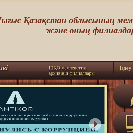
ығыс Қазақстан облысының мемл
және оның филиалда
иві
Iздеу
ШҚО мемлекеттік
архивінің филиалдары