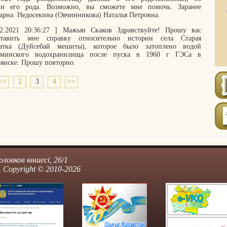
ии его рода. Возможно, вы сможете мне помочь. Заранее
арна. Недосекина (Овчинникова) Наталья Петровна.
02.2021 20:36:27 ] Мажын Скаков Здравствуйте! Прошу вас
ставить мне справку относительно истории села Старая
атка (Дуйсебай мешиты), которое было затоплено водой
рминского водохранилища после пуска в 1960 г ГЭСа в
янске. Прошу повторно.
<<
2
3
4
>>
ловков көшесі, 26/1
 Copyright © 2010-2026