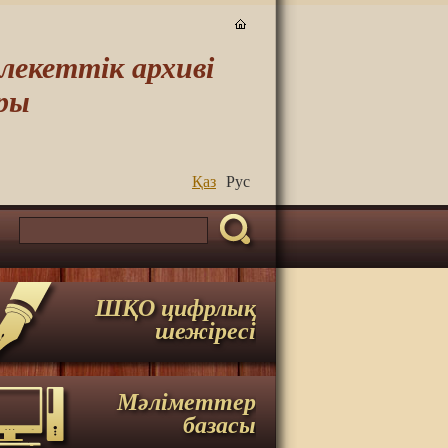
екеттік архиві
ры
Қаз
Руc
ШҚО цифрлық
шежіресі
Мәліметтер
базасы