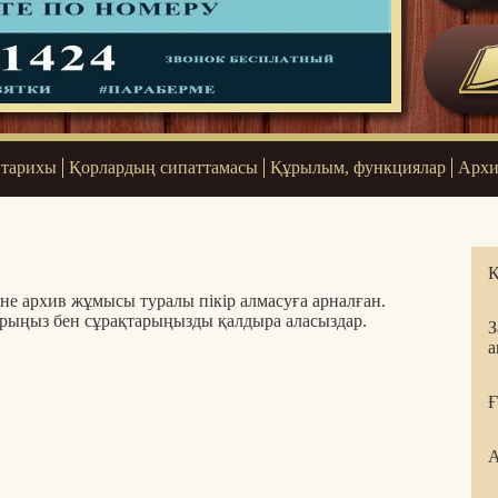
 тарихы
Қорлардың сипаттамасы
Құрылым, функциялар
Архи
Қ
не архив жұмысы туралы пікір алмасуға арналған.
арыңыз бен сұрақтарыңызды қалдыра аласыздар.
З
а
Ғ
А