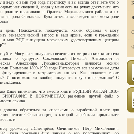
 я веду с вами три года переписку и вы всегда отвечаете что о
Қ
одных нет сведений, когда у меня есть на руках документы что
ои родные проживали в Орловке Маркакольского района и их
ия из рода Ошлаковы. Куда исчезли все сведения о моем роде
Ж
овы?
й день. Подскажите, пожалуйста, каким образом я могу
Ө
вить генеалогический запрос в ваш архив, если я гражданин
и и моя ЭЦП выпущена московским удостоверяющим центром
р"?
Ф
твуйте. Могу ли я получить сведения из метрических книг села
стовка о супругах Соколовский Николай Антонович и
овская Александра Лукьяновна,которые являются моими
рами.Примерно 1890-1950 годы.Интересуют все возможные даты
 фигурирующие в метрических книгах. Как подаются такие
сы? И возможно ли вообще получить такую информацию? С
нием,Елена.
аю Ваше внимание, что вместо книги РУДНЫЙ АЛТАЙ 1918-
Г. БИОГРАФИЯ В ДОКУМЕНТАХ размещен другой файл о
ьности архива
я должна обратиться за справками о заработной плате для
чения пенсии? Организация, в которой я работала продолжает
вовать и
тец уроженец с.Снегирёво, Овчинников Пётр Михайлович,
.1921 года рождения.Ищу данные о его родственниках, об