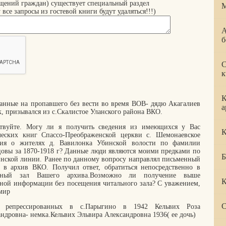
щений граждан) существует специальный раздел
М
запросы из гостевой книги будут удаляться!!!)
А
б
С
к
К
анные на пропавшего без вести во время ВОВ- дядю Акагалиев
а
, призывался из с.Скалистое Уланского района ВКО.
ствуйте. Могу ли я получить сведения из имеющихся у Вас
Қ
ческих книг Спассо-Преображенской церкви с. Шемонаевское
ния о жителях д. Вавилонка Убинской волости по фамилии
цовы за 1870-1918 г? Данные люди являются моими предками по
Б
инской линии. Ранее по данному вопросу направлял письменный
с в архив ВКО. Получил ответ, обратиться непосредственно в
ьный зал Вашего архива.Возможно ли получение выше
К
нной информации без посещения читального зала? С уважением,
мир
С
 репрессированных в с.Парыгино в 1942 Кельвих Роза
ндровна- немка.Кельвих Эльвира Александровна 1936( ее дочь)