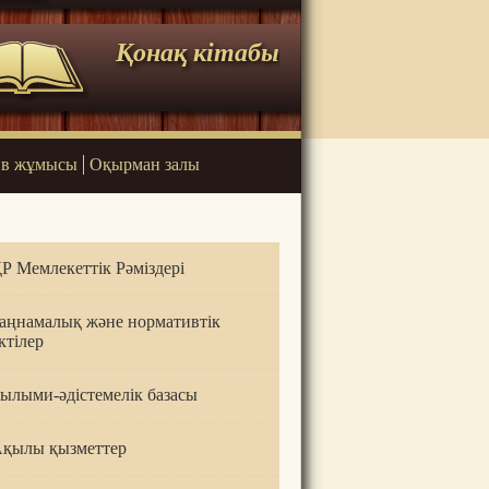
Қонақ кітабы
в жұмысы
Оқырман залы
Р Мемлекеттік Рәміздері
аңнамалық және нормативтік
ктілер
ылыми-әдістемелік базасы
қылы қызметтер