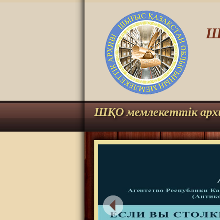
Ш
ШҚО мемлекеттік арх